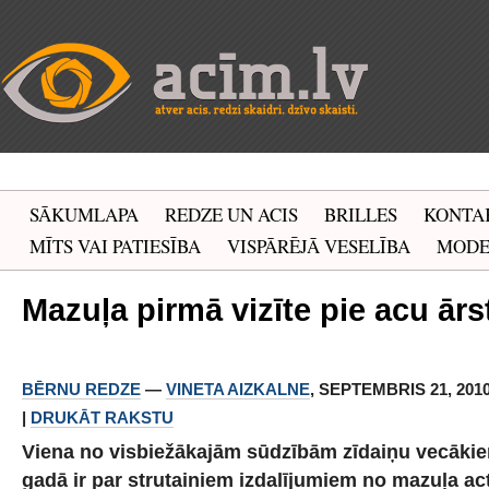
SĀKUMLAPA
REDZE UN ACIS
BRILLES
KONTA
MĪTS VAI PATIESĪBA
VISPĀRĒJĀ VESELĪBA
MOD
Mazuļa pirmā vizīte pie acu ārs
BĒRNU REDZE
—
VINETA AIZKALNE
, SEPTEMBRIS 21, 2010
|
DRUKĀT RAKSTU
Viena no visbiežākajām sūdzībām zīdaiņu vecākie
gadā ir par strutainiem izdalījumiem no mazuļa act