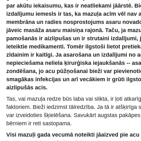
par akūtu iekaisumu, kas ir neatliekami jāārstē. B
izdalījumu iemesls ir tas, ka mazuļa acīm vēl nav 
membrāna un radies nosprostojums asaru novadc
jāveic masāža asaru maisiņa rajonā. Taču, ja mazu
pamošanās ir aizlipušas un ir strutaini izdalījumi, 
ieteiktie medikamenti. Tomēr ilgstoši lietot pretie
zīdainim ir kaitīgi. Ja asarošana un izdalījumi no 
nepieciešama neliela ķirurģiska iejaukšanās -- as
zondēšana, jo acu pūžņošanai bieži var pievienot
smagākas infekcijas un arī vecākiem ir grūti ilgst
aizlipušās acis.
Tas, vai mazuļa redze būs laba vai slikta, ir ļoti atkar
faktoriem. Bieži iedzimst tālredzība. Ja tā ir atšķirīg
var izveidoties šķielēšana. Savukārt augstas pakāpe
bērniem ir reti sastopama.
Visi mazuļi gada vecumā noteikti jāaizved pie acu