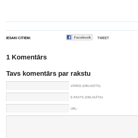
IESAKI CITIEM:
TWEET
1 Komentārs
Tavs komentārs par rakstu
VĀRDS (OBLIGĀTS):
E-PASTS (OBLIGĀTS):
URL: