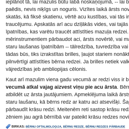
ieplānot tā, lai mazulis būtu labā noskaņojumā, -- lai b
paēdis, nevis niķīgs un noguris. Vizītes laikā ārsts no
skatās, kā fiksē skatienu, vērtē acu kustības, vai tās 
traucējumu. Apskatās arī acu dziļākās vides, vai tajā
īpatnības, kas varētu traucēt attīstīties mazuļa redze
mērinstrumentiem pārbaudot aci, ārsts novērtē, vai 
staru laušanas īpatnībām -- tālredzība, tuvredzība va
tādas būs, tiks izrakstītas brilles, ļaujot stariem nonāk
pilnvērtīgi attīstīties bērna redzei. Ja brilles netiek val
vājredzības jeb ambliopijas cēlonis.
Kaut arī mazulim viena gadu vecumā ar redzi viss ir bi
vecumā atkal vajag aizvest viņu pie acu ārsta
. Bēr
atbildēt uz ārsta jautājumiem. Apmeklējuma laikā ārs
staru laušanu, kā bērns redz ar katru aci atsevišķi. Š
pārbaudīt krāsu redzi. Meitenēm reti sastop krāsu re
zēniem jau agrā bērnībā var pateikt krāsu redzes novi
BIRKAS:
BĒRNU OFTALMOLOĢIJA
,
BĒRNU REDZE
,
BĒRNU REDZES PĀRBAUDE