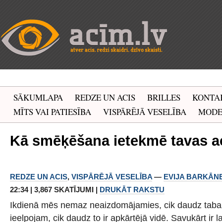
SĀKUMLAPA
REDZE UN ACIS
BRILLES
KONTA
MĪTS VAI PATIESĪBA
VISPĀRĒJĀ VESELĪBA
MOD
Kā smēķēšana ietekmē tavas a
REDZE UN ACIS
,
VISPĀRĒJĀ VESELĪBA
—
EVIJA BARKĀN
22:34 | 3,867 SKATĪJUMI |
DRUKĀT RAKSTU
Ikdienā mēs nemaz neaizdomājamies, cik daudz ta
ieelpojam, cik daudz to ir apkārtējā vidē. Savukārt ir 