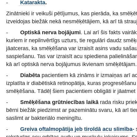
-
Katarakta
.
Zinātnieki ir veikuši pētījumus, kas pierāda, ka smēķē
izveidojas biežāk nekā nesmēķētājiem, kā arī tā strau
-
Optiskā nerva bojājumi
. Lai arī šis fakts vairā
kuriem ir nepilnvērtīgs uzturs, tie regulāri daudz smēķ
jāatceras, ka smēķēšana var izraisīt asins vadu saša
saspiešanu. Tas var izraisīt acu spiediena palielināš
kā arī optiskā nerva bojājumus ikvienam smēķētājam.
-
Diabēta
pacientiem kā zināms ir izmaiņas arī ac
izplatīta ir diabētiskā retinopātija, kuras progresēšanu
smēķēšana. Tādēļ šiem pacientiem obligāti ir jāatme
-
Smēķēšana grūtniecības laikā
rada risku pri
bērni biežāk piedzimst ar pazeminātu svaru, kā arī tiem
saslimt ar bakteriālo meningītu.
-
Greiva oftalmopātija jeb tiroīdā acu slimība-
raksturīgs acu orbītas audu un muskuļu iekaisums. S