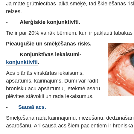
Ja māte grūtniecības laikā smēķē, tad šķielēšanas ris
reizes.
-
Alerģiskie konjunktivīti.
Tie ir par 20% vairāk bērniem, kuri ir pakļauti tabaka
Pieaugušie un smēķēšanas risks.
-
Konjunktīvas iekaisumi-
konjunktivīti
.
Acs plānās virskārtas iekaisums,
apsārtums, kairinājums. Dūmi var radīt
hronisku acu apsārtumu, ietekmē asaru
plēvītes stāvokli un rada iekaisumus.
-
Sausā acs.
Smēķēšana rada kairinājumu, niezēšanu, dedzināšana
asarošanu. Arī sausā acs šiem pacientiem ir hroniska