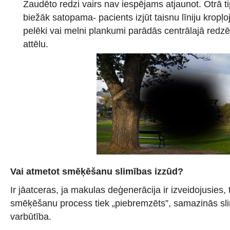
Zaudēto redzi vairs nav iespējams atjaunot. Otrā ti
biežāk satopama- pacients izjūt taisnu līniju kropļo
pelēki vai melni plankumi parādās centrālajā redzē
attēlu.
Vai atmetot smēķēšanu slimības izzūd?
Ir jāatceras, ja makulas deģenerācija ir izveidojusies,
smēķēšanu process tiek „piebremzēts”, samazinās sl
varbūtība.