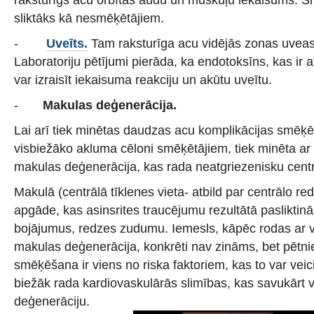
sliktāks kā nesmēķētājiem.
-
Uveīts.
Tam raksturīga acu vidējās zonas uveas
Laboratoriju pētījumi pierāda, ka endotoksīns, kas ir
var izraisīt iekaisuma reakciju un akūtu uveītu.
-
Makulas deģenerācija.
Lai arī tiek minētas daudzas acu komplikācijas smēķē
visbiežāko akluma cēloni smēķētājiem, tiek minēta ar
makulas deģenerācija, kas rada neatgriezenisku cen
Makulā (centrālā tīklenes vieta- atbild par centrālo red
apgāde, kas asinsrites traucējumu rezultātā paslikti
bojājumus, redzes zudumu. Iemesls, kāpēc rodas ar 
makulas deģenerācija, konkrēti nav zināms, bet pētniek
smēķēšana ir viens no riska faktoriem, kas to var vei
biežāk rada kardiovaskulārās slimības, kas savukārt 
deģenerāciju.