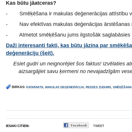
Kas būtu jāatceras?
- Smēķēšana ir makulas deģenerācijas attīstību ve
- Nav efektīvas makulas deģenācijas ārstēšanas 
- Atmetot smēķēšanu jums ilgstošāk saglabāsies l
Daži interesanti fakti, kas būtu jāzina par smēķē
deģenerāciju (šeit).
Esiet gudri un neignorējiet šos faktus! Izvēlaties
aizsargājiet savu ķermeni no nevajadzīgām ves
BIRKAS:
KATARAKTA
,
MAKULAS DEĢENERĀCIJA
,
REDZES ZUDUMS
,
SMĒĶĒŠANA
IESAKI CITIEM:
TWEET