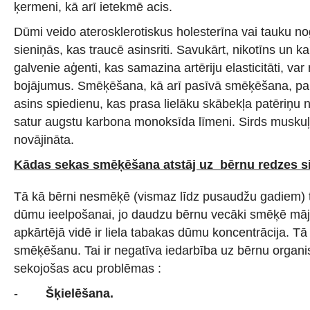
ķermeni, kā arī ietekmē acis.
Dūmi veido aterosklerotiskus holesterīna vai tauku no
sieniņās, kas traucē asinsriti. Savukārt, nikotīns un 
galvenie aģenti, kas samazina artēriju elasticitāti, var
bojājumus. Smēķēšana, kā arī pasīvā smēķēšana, pali
asins spiedienu, kas prasa lielāku skābekļa patēriņu 
satur augstu karbona monoksīda līmeni. Sirds muskuļ
novājināta.
Kādas sekas smēķēšana atstāj uz bērnu redzes 
Tā kā bērni nesmēķē (vismaz līdz pusaudžu gadiem) ti
dūmu ieelpošanai, jo daudzu bērnu vecāki smēķē mājā
apkārtējā vidē ir liela tabakas dūmu koncentrācija. Tā
smēķēšanu. Tai ir negatīva iedarbība uz bērnu organi
sekojošas acu problēmas :
-
Šķielēšana.