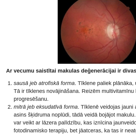
Ar vecumu saistītai makulas deģenerācijai ir diva
sausā jeb atrofiskā forma
. Tīklene paliek plānāka, 
Tā ir tīklenes novājināšana. Reizēm multivitamīnu 
progresēšanu.
mitrā jeb eksudatīvā forma
. Tīklenē veidojas jauni 
asins šķidruma noplūdi, tādā veidā bojājot makulu.
var veikt ar lāzera palīdzību, kas iznīcina jaunvei
fotodinamisko terapiju, bet jāatceras, ka tas ir nea