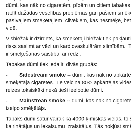
dūmi, kas nāk no cigaretēm, pīpēm un citiem tabakas
radīt dažādas veselības problēmas gan pašiem smēķē
pasīvajiem smēķētājiem- cilvēkiem, kas nesmēķē, be
vidē.
Visbiežāk ir dzirdēts, ka smēķētāji biežāk tiek pakļauti
risks saslimt ar vēzi un kardiovaskulārām slimībām. To
ir smēķēšanas saistībai ar redzi.
Tabakas dūmi tiek iedalīti divās grupās:
-
Sidestream smoke
-- dūmi, kas nāk no apkārtē
smēķētāja cigaretes. Tie veicina 80% apkārtējās vide
reizes toksiskāki nekā tieši ieelpotie dūmi.
-
Mainstrean smoke --
dūmi, kas nāk no cigaretes
izelpo smēķētājs.
Tabaks dūmi satur vairāk kā 4000 ķīmiskas vielas, to
kairinātājus un iekaisumu izraisītājus. Tās nokļūst sm