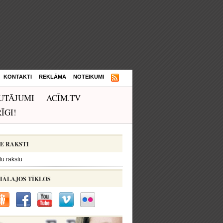
KONTAKTI
REKLĀMA
NOTEIKUMI
UTĀJUMI
ACĪM.TV
ĪGI!
IE RAKSTI
tu rakstu
IĀLAJOS TĪKLOS