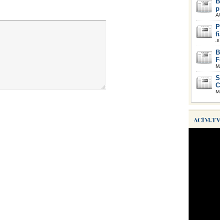
B
p
A
P
f
J
B
F
M
S
C
M
ACĪM.T