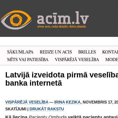
SĀKUMLAPA
REDZE UN ACIS
BRILLES
KONTA
MĪTS VAI PATIESĪBA
VISPĀRĒJĀ VESELĪBA
MOD
Latvijā izveidota pirmā veselīb
banka internetā
VISPĀRĒJĀ VESELĪBA
—
IRINA KEZIKA
, NOVEMBRIS 17, 201
SKATĪJUMI |
DRUKĀT RAKSTU
Kā liecina
Pacientu Ombuda
veiktā pacientu aptauj