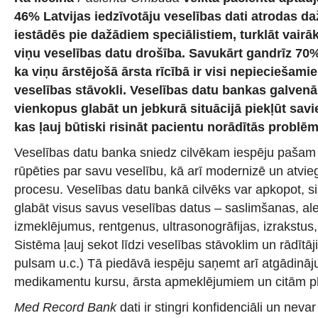
46% Latvijas iedzīvotāju veselības dati atrodas d
iestādēs pie dažādiem speciālistiem, turklāt vairā
viņu veselības datu drošība. Savukārt gandrīz 70
ka viņu ārstējošā ārsta rīcībā ir visi nepieciešamie
veselības stāvokli. Veselības datu bankas galvenā 
vienkopus glabāt un jebkurā situācijā piekļūt sav
kas ļauj būtiski risināt pacientu norādītās problē
Veselības datu banka sniedz cilvēkam iespēju pašam ak
rūpēties par savu veselību, kā arī modernizē un atvie
procesu. Veselības datu bankā cilvēks var apkopot, si
glabāt visus savus veselības datus – saslimšanas, ale
izmeklējumus, rentgenus, ultrasonogrāfijas, izrakstu
Sistēma ļauj sekot līdzi veselības stāvoklim un rādīt
pulsam u.c.) Tā piedāvā iespēju saņemt arī atgādinā
medikamentu kursu, ārsta apmeklējumiem un citām p
Med Record Bank
dati ir stingri konfidenciāli un nevar