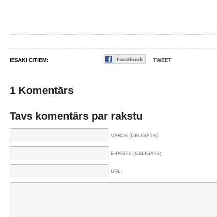
IESAKI CITIEM:
TWEET
1 Komentārs
Tavs komentārs par rakstu
VĀRDS (OBLIGĀTS):
E-PASTS (OBLIGĀTS):
URL: