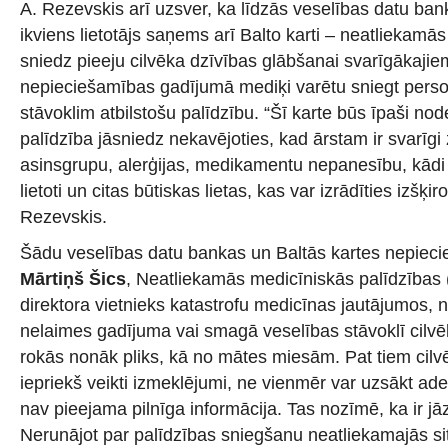
A. Rezevskis arī uzsver, ka līdzās veselības datu ban
ikviens lietotājs saņems arī Balto karti – neatliekamās
sniedz pieeju cilvēka dzīvības glābšanai svarīgākajiem
nepieciešamības gadījumā mediķi varētu sniegt pers
stāvoklim atbilstošu palīdzību. “Šī karte būs īpaši nod
palīdzība jāsniedz nekavējoties, kad ārstam ir svarīgi
asinsgrupu, alerģijas, medikamentu nepanesību, kādi
lietoti un citas būtiskas lietas, kas var izrādīties izšķir
Rezevskis.
Šādu veselības datu bankas un Baltās kartes nepiecie
Mārtiņš Šics
, Neatliekamās medicīniskās palīdzības
direktora vietnieks katastrofu medicīnas jautājumos, 
nelaimes gadījuma vai smagā veselības stāvoklī cilvē
rokās nonāk pliks, kā no mātes miesām. Pat tiem cilvē
iepriekš veikti izmeklējumi, ne vienmēr var uzsākt ad
nav pieejama pilnīga informācija. Tas nozīmē, ka ir j
Nerunājot par palīdzības sniegšanu neatliekamajās si