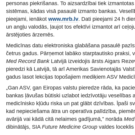
personas piekrišanas. To aizsardzībai tiek izmantot
sistēmas, kādas visā pasaulē izmanto bankas. Veselība
pieejami, ienākot
www.mrb.lv
. Dati pieejami 24 h die
un angļu valodās, ļaujot tos efektīvi izmantot arī ceļoj
ārstējoties ārzemēs.
Medicīnas datu elektroniska glabāšana pasaulē pazīs
četrus gadus. Pārņemot labāko starptautisko praksi, 
Med Record Bank
Latvijā izveidojis ārsts Aigars Reze
pieredzi kā Latvijā, tā arī Amerikas Savienotajās Valst
gadus lasot lekcijas topošajiem mediķiem ASV Medic
„Gan ASV, gan Eiropas valstu pieredze rāda, ka pacie
bankas ļāvušas būtiski uzlabot iedzīvotāju veselības ap
medicīnisko kļūdu riska un pat glābt dzīvības. Īpaši svar
kad nepieciešama ātra un operatīva palīdzība, piemēra
avārijā vai kādā citā nelaimes gadījumā,” norāda
Med
dibinātājs, SIA
Future Medicine Group
valdes locekli