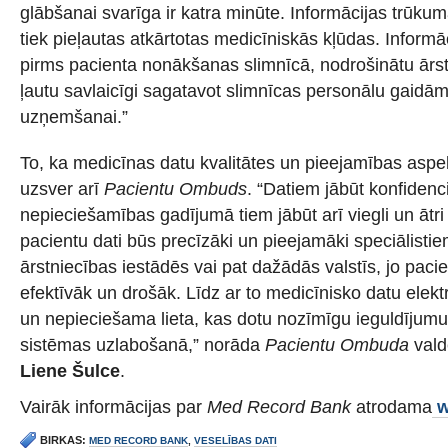
glābšanai svarīga ir katra minūte. Informācijas trūkuma
tiek pieļautas atkārtotas medicīniskās kļūdas. Informā
pirms pacienta nonākšanas slimnīcā, nodrošinātu ārst
ļautu savlaicīgi sagatavot slimnīcas personālu gaidā
uzņemšanai.”
To, ka medicīnas datu kvalitātes un pieejamības aspekts
uzsver arī
Pacientu Ombuds
. “Datiem jābūt konfidenci
nepieciešamības gadījumā tiem jābūt arī viegli un ātr
pacientu dati būs precīzāki un pieejamāki speciālist
ārstniecības iestādēs vai pat dažādās valstīs, jo paci
efektīvāk un drošāk. Līdz ar to medicīnisko datu elektro
un nepieciešama lieta, kas dotu nozīmīgu ieguldījum
sistēmas uzlabošanā,” norāda
Pacientu Ombuda
vald
Liene Šulce
.
Vairāk informācijas par
Med Record Bank
atrodama
w
BIRKAS:
MED RECORD BANK
,
VESELĪBAS DATI