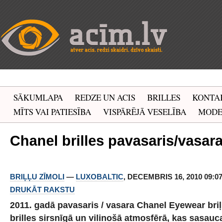
SĀKUMLAPA
REDZE UN ACIS
BRILLES
KONTA
MĪTS VAI PATIESĪBA
VISPĀRĒJĀ VESELĪBA
MOD
Chanel brilles pavasaris/vasar
BRIĻĻU ZĪMOLI
—
LUXOBALTIC
, DECEMBRIS 16, 2010 09:07 
DRUKĀT RAKSTU
2011. gadā pavasaris / vasara Chanel Eyewear briļ
brilles sirsnīgā un vilinošā atmosfērā, kas sasauca