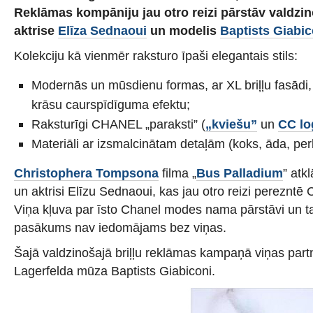
Reklāmas kompāniju jau otro reizi pārstāv valdzin
aktrise
Elīza Sednaoui
un modelis
Baptists Giabic
Kolekciju kā vienmēr raksturo īpaši elegantais stils:
Modernās un mūsdienu formas, ar XL briļļu fasādi,
krāsu caurspīdīguma efektu;
Raksturīgi CHANEL „paraksti” (
„kviešu”
un
CC lo
Materiāli ar izsmalcinātam detaļām (koks, āda, per
Christophera Tompsona
filma „
Bus Palladium
” atk
un aktrisi Elīzu Sednaoui, kas jau otro reizi perezntē C
Viņa kļuva par īsto Chanel modes nama pārstāvi un 
pasākums nav iedomājams bez viņas.
Šajā valdzinošajā briļļu reklāmas kampaņā viņas partn
Lagerfelda mūza Baptists Giabiconi.