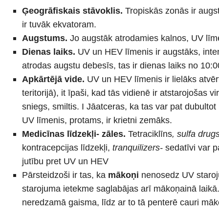
Ģeogrāfiskais stāvoklis.
Tropiskās zonās ir augst
ir tuvāk ekvatoram.
Augstums.
Jo augstāk atrodamies kalnos, UV līme
Dienas laiks.
UV un HEV līmenis ir augstāks, inte
atrodas augstu debesīs, tas ir dienas laiks no 10:0
Apkārtējā vide.
UV un HEV līmenis ir lielāks atvēr
teritorijā), it īpaši, kad tās vidienē ir atstarojošas
sniegs, smiltis. I Jāatceras, ka tas var pat dubulto
UV līmenis, protams, ir krietni zemāks.
Medicīnas līdzekļi- zāles.
Tetraciklīns
, sulfa drug
kontracepcijas līdzekļi,
tranquilizers-
sedatīvi var 
jutību pret UV un HEV
Pārsteidzoši ir tas, ka
mākoņi
nenosedz UV staroju
starojuma ietekme saglabājas arī mākoņainā laikā. 
neredzamā gaisma, līdz ar to tā penterē cauri mā