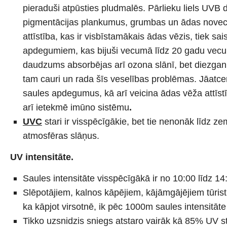
pieraduši atpūsties pludmalēs. Pārlieku liels UV
pigmentācijas plankumus, grumbas un ādas nov
attīstība, kas ir visbīstamākais ādas vēzis, tiek sai
apdegumiem, kas bijuši vecumā līdz 20 gadu ve
daudzums absorbējas arī ozona slānī, bet diezgan 
tam cauri un rada šīs veselības problēmas. Jāatcer
saules apdegumus, kā arī veicina ādas vēža attīs
arī ietekmē imūno sistēmu
.
UVC
stari ir visspēcīgākie, bet tie nenonāk līdz ze
atmosfēras slāņus.
UV intensitāte.
Saules intensitāte visspēcīgākā ir no 10:00 līdz 14
Slēpotājiem, kalnos kāpējiem, kājāmgājējiem tūristi
ka kāpjot virsotnē, ik pēc 1000m saules intensitāt
Tikko uzsnidzis sniegs atstaro vairāk kā 85% UV s