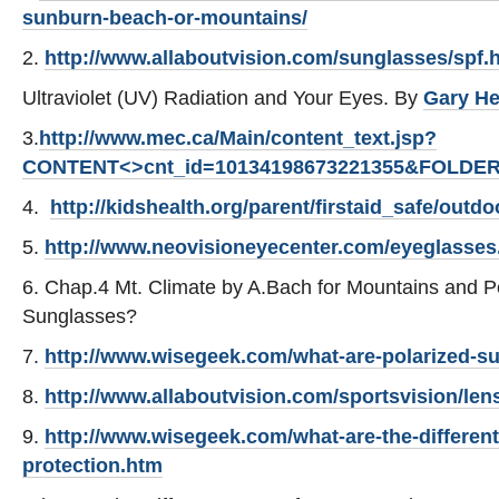
sunburn-beach-or-mountains/
2.
http://www.allaboutvision.com/sunglasses/spf.
Ultraviolet (UV) Radiation and Your Eyes. By
Gary He
3.
http://www.mec.ca/Main/content_text.jsp?
CONTENT<>cnt_id=10134198673221355&FOLDER<
4.
http://kidshealth.org/parent/firstaid_safe/outd
5.
http://www.neovisioneyecenter.com/eyeglasses
6. Chap.4 Mt. Climate by A.Bach for Mountains and 
Sunglasses?
7.
http://www.wisegeek.com/what-are-polarized-s
8.
http://www.allaboutvision.com/sportsvision/lens
9.
http://www.wisegeek.com/what-are-the-different
protection.htm