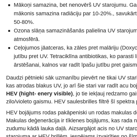
Mākoņi samazina, bet nenovērš UV starojumu. Gai
mākonis samazina radiāciju par 10-20%., savukārt,
50-80%.
Ozona slāņa samazināšanās palielina UV staroju
atmosfērā.
Ceļojumos jāatceras, ka zāles pret malāriju (Doxycy
jutību pret UV. Tetraciklīna antibiotikas, ko parasti l
ārstēšanai, kalnos var radīt īpašu jutību pret gaism
Daudzi pētnieki sāk uzmanību pievērt ne tikai UV stari
kas atrodas blakus UV, jo arī šie stari var radīt acu b
HEV (hight- enery visible)
, jo tie iekļauj redzamo g
zilo/violeto gaismu. HEV saulesbrilles filtrē šī spektra
HEV bojājums rodas pakāpeniski un rodas makulas de
Makulas deģenerācija ir tīklenes bojājums, kas rada 
zudumu kādā lauka daļā. Aizsargājot acis no UV sta
starojuma ar HEV brillēm, iespējams izvairīties no š