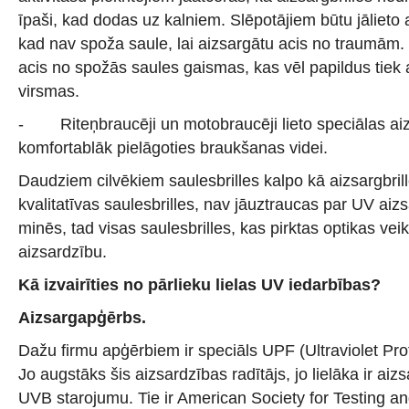
īpaši, kad dodas uz kalniem. Slēpotājiem būtu jālieto a
kad nav spoža saule, lai aizsargātu acis no traumām. 
acis no spožās saules gaismas, kas vēl papildus tiek 
virsmas.
- Riteņbraucēji un motobraucēji lieto speciālas aizs
komfortablāk pielāgoties braukšanas videi.
Daudziem cilvēkiem saulesbrilles kalpo kā aizsargbril
kvalitatīvas saulesbrilles, nav jāuztraucas par UV aizsa
minēs, tad visas saulesbrilles, kas pirktas optikas veik
aizsardzību.
Kā izvairīties no pārlieku lielas UV iedarbības?
Aizsargapģērbs.
Dažu firmu apģērbiem ir speciāls UPF (Ultraviolet Prot
Jo augstāks šis aizsardzības radītājs, jo lielāka ir ai
UVB starojumu. Tie ir American Society for Testing 