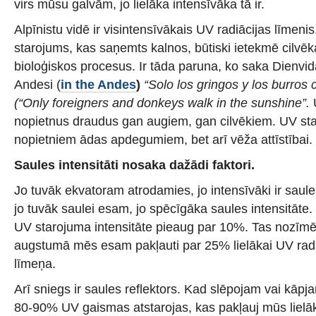
virs mūsu galvām, jo lielāka intensīvāka tā ir.
Alpīnistu vidē ir visintensīvākais UV radiācijas līmenis
starojums, kas saņemts kalnos, būtiski ietekmē cilvē
bioloģiskos procesus. Ir tāda paruna, ko saka Dienvi
Andesi (
in the Andes
)
“Solo los gringos y los burros 
(“Only foreigners and donkeys walk in the sunshine”.
U
nopietnus draudus gan augiem, gan cilvēkiem. UV staro
nopietniem ādas apdegumiem, bet arī vēža attīstībai.
Saules intensitāti nosaka dažādi faktori.
Jo tuvāk ekvatoram atrodamies, jo intensīvāki ir saules 
jo tuvāk saulei esam, jo spēcīgāka saules intensitāte
UV starojuma intensitāte pieaug par 10%. Tas nozīm
augstumā mēs esam pakļauti par 25% lielākai UV radiā
līmeņa.
Arī sniegs ir saules reflektors. Kad slēpojam vai kāpj
80-90% UV gaismas atstarojas, kas pakļauj mūs lielāk