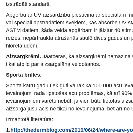
izstrādāti standarti.
Apģērbu ar UV aizsardzību piesūcina ar speciālam ma
vai speciāli apstrādātiem sveķiem, kas absorbē UV st
ASTM datiem, šāda veida apģērbam ir jāiztur 40 sti
reizes, nepārtraukta atrašanās saulē divus gadus un 
hlorētā ūdenī.
Aizsargkrēmi.
Jāatceras, ka aizsargkrēmi nemazina UV
tikai atbild par aizsargslāņa veidošanos.
Sporta brilles.
Sportā katru gadu tiek gūti vairāk kā 100 000 acu ieva
ievainojumi rada ilgstošas acu problēmas, kā arī 90%
ievainojumiem varētu nebūt, ja vien būtu lietotas aizsar
aizsargā jūsu acis ne tikai no ievainojuma, bet arī no 
Izmantotā literatūra:
1.
http://thedermblog.com/2010/06/24/where-are-yo