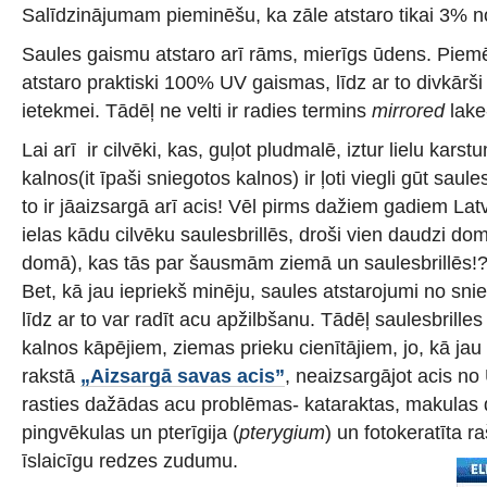
Salīdzinājumam pieminēšu, ka zāle atstaro tikai 3% 
Saules gaismu atstaro arī rāms, mierīgs ūdens. Pie
atstaro praktiski 100% UV gaismas, līdz ar to divkārši
ietekmei. Tādēļ ne velti ir radies termins
mirrored
lake
Lai arī ir cilvēki, kas, guļot pludmalē, iztur lielu kars
kalnos(it īpaši sniegotos kalnos) ir ļoti viegli gūt sau
to ir jāaizsargā arī acis! Vēl pirms dažiem gadiem Lat
ielas kādu cilvēku saulesbrillēs, droši vien daudzi do
domā), kas tās par šausmām ziemā un saulesbrillēs!?
Bet, kā jau iepriekš minēju, saules atstarojumi no snieg
līdz ar to var radīt acu apžilbšanu. Tādēļ saulesbrilles i
kalnos kāpējiem, ziemas prieku cienītājiem, jo, kā jau i
rakstā
„Aizsargā savas acis”
, neaizsargājot acis no
rasties dažādas acu problēmas- kataraktas, makulas 
pingvēkulas un pterīgija (
pterygium
) un fotokeratīta r
īslaicīgu redzes zudumu.