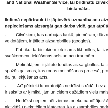
and National Weather Service, lai brīdinātu cilvēk
bīstamāks.
Ikdienā nepārtraukti ir jāpievērš uzmanība acu aizs
nepieciešams aizsargāt gan darba vidē, gan atpūtā
- Cilvēkiem, kas darbojas laukā, piemēram, dārzni
veidotājiem, ir jālieto aizsargbrilles (googles).
- Fabriku darbiniekiem ieteicams likt brilles, lai izv
svešķermeņu iekļūšanas acīs un acu traumām.
- Metinātājiem ir jālieto tonētas aizsargbrilles, lai 
spožās gaismas, kas rodas metināšanas procesā, pro
daļiņu iekļūšanas acīs.
- Arī pētnieki laboratorijās nedrīkst strādāt bez aiz
ir saistīts ar ķimikālijām un citiem dažādiem vielu mai
- Nedrīkst nepieminēt ziemas prieku baudītājus! A
aktivitāšu piekritējiem jāatceras, ka aizsargbrilles nedr