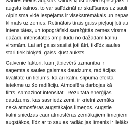
Saules efekts augstāk kalnos kļūst arvien spēcīgāks. 
augstu kalnos, to var salīdzināt ar skatīšanos uz saul
Alpīnisma vidē iespējams ir visekstrēmākais un nepas
klimats uz zemes. Retinātais tīrais gaiss pieļauj ļoti 
intensitātes, un topogrāfiski sarežģītās zemes virsma 
dažādu intensitātes a
mplitūdu no dažādām kalnu
virsmām. Lai arī gaiss sasilst ļoti ātri, tiklīdz saules
stari tiek bloķēti, gaiss kļūst auksts.
Galvenie faktori, kam jāpievērš uzmanība ir
saņemtais saules gaismas daudzums, radiācijas
kvalitāte un lielums, kā arī kalnu slīpuma efekta
ietekme uz šo radiāciju. Atmosfēra darbojas kā
filtrs, samazinot intensitāti. Rezultātā enerģijas
daudzums, kas sasniedz zemi, ir krietni zemāks
nekā atmosfēras augstākajos līmeņos. Augstie
kalni sniedzas caur atmosfēras zemākajiem līmeņiem
augstākos, līdz ar to saules radiācijas līmenis ir lielā