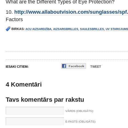
What are the Different Types of Eye Protection?
10.
http://www.allaboutvision.com/sunglasses/spf
Factors
BIRKAS:
ACU AIZSARDZĪBA
,
AIZSARGBRILLES
,
SAULESBRILLES
,
UV STAROJUM
IESAKI CITIEM:
TWEET
4 Komentāri
Tavs komentārs par rakstu
VĀRDS (OBLIGĀTS):
E-PASTS (OBLIGĀTS):