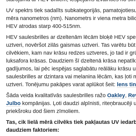
UV spektrs tiek sadalīts subkategorijās, pamatojoties
mēra nanometros (nm). Nanometrs ir viena metra bilio
HEV atrodas starp 400-515nm.
HEV saulesbrilles ar dzeltenām lēcām bloķē HEV spekt
uztveri, novēršot zilās gaismas uztveri. Tas varētu bū
cilvēkiem, kam nav krāsu redzes uztveres, jo tad ir gr
luksafora krāsas. Daudziem šī dzeltenā krāsa nepatīk, 
gadījumos, lai pēc iespējas saglabātu reālāku krāsu uz
saulesbrilles ar dzintara vai melanina lēcām, kas ļoti
uztveri. Tonējumu pakāpes varat aplūkot šeit:
lens ti
Šāda veida kvalitatīvās saulesbrilles ražo
Oakley
,
Re
Julbo
kompānijas. Ļoti daudzi alpīnisti, riteņbraucēji un
priekšroku dod šiem zīmoliem.
Tas, cik lielā mērā cilvēks tiek pakļautas UV iedarb
daudziem faktoriem: