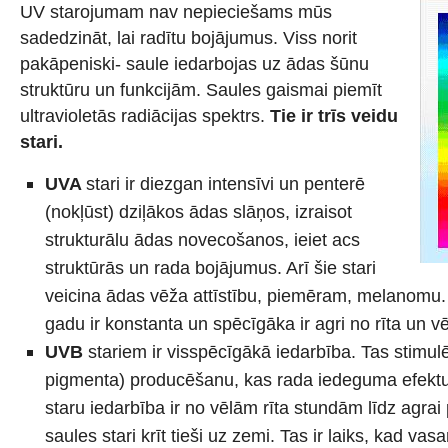
UV starojumam nav nepieciešams mūs
sadedzināt, lai radītu bojājumus. Viss norit
pakāpeniski- saule iedarbojas uz ādas šūnu
struktūru un funkcijām. Saules gaismai piemīt
ultravioletās radiācijas spektrs.
Tie ir trīs veidu
stari.
UVA
stari ir diezgan intensīvi un penterē
(nokļūst) dziļākos ādas slāņos, izraisot
strukturālu ādas novecošanos, ieiet acs
struktūrās un rada bojājumus. Arī šie stari
veicina ādas vēža attīstību, piemēram, melanomu. 
gadu ir konstanta un spēcīgāka ir agri no rīta un 
UVB
stariem ir visspēcīgākā iedarbība. Tas stimu
pigmenta) producēšanu, kas rada iedeguma efektu
staru iedarbība ir no vēlām rīta stundām līdz agrai
saules stari krīt tieši uz zemi. Tas ir laiks, kad vasa