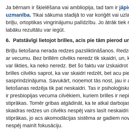
Ja bērnam ir šķielēšana vai ambliopija, tad tam ir
jāpi
uzmanība.
Tikai sākuma stadijā to var koriģēt vai uzl
briļļu, ortoptikas vingrinājumu palīdzību. Jo ātrāk tiek 
labāku rezultātu var iegūt.
6. Patstāvīgi lietojot brilles, acis pie tām pierod u
Briļļu lietošana nerada redzes pazsliktināšanos. Redz
ar vecumu. Bez brillēm cilvēks neredz tik skaidri, un,
var likties, ka neko neredz. Bet šo faktu var izskaidrot 
brilles cilvēks saprot, ka var skaidri redzēt, bet acu p
sasprindzinājuma. Savukārt, noņemot tās nost, jau ir a
lietošanas redzēja tik pat neskaidri. Tas ir psiholoģiska
ir presbiopijas vecuma cilvēkiem, kuriem brilles ir ne
stiprākas. Tomēr gribas atgādināt, ka te atkal darboj
skaidras redzes un cilvēks nespēj vairs lasīt neskaidri, 
stiprākas, jo acs akomodācijas sistēma ar gadiem nove
nespēj mainīt fokusāciju.