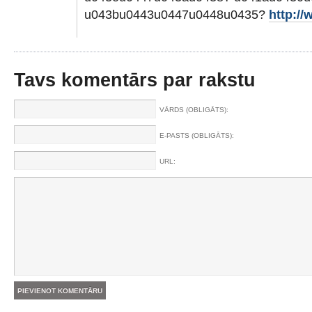
u043bu0443u0447u0448u0435?
http://
Tavs komentārs par rakstu
VĀRDS (OBLIGĀTS):
E-PASTS (OBLIGĀTS):
URL: