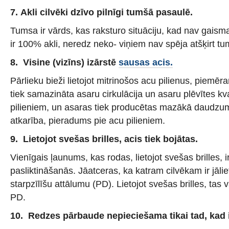
7. Akli cilvēki dzīvo pilnīgi tumšā pasaulē.
Tumsa ir vārds, kas raksturo situāciju, kad nav gaisma
ir 100% akli, neredz neko- viņiem nav spēja atšķirt t
8. Visine (vizīns) izārstē
sausas acis.
Pārlieku bieži lietojot mitrinošos acu pilienus, piemēr
tiek samazināta asaru cirkulācija un asaru plēvītes kva
pilieniem, un asaras tiek producētas mazākā daudzu
atkarība, pieradums pie acu pilieniem.
9. Lietojot svešas brilles, acis tiek bojātas.
Vienīgais ļaunums, kas rodas, lietojot svešas brilles, i
pasliktināšanās. Jāatceras, ka katram cilvēkam ir jālie
starpzīlīšu attālumu (PD). Lietojot svešas brilles, tas 
PD.
10. Redzes pārbaude nepieciešama tikai tad, kad 