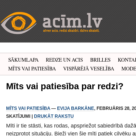
SĀKUMLAPA
REDZE UN ACIS
BRILLES
KONTA
MĪTS VAI PATIESĪBA
VISPĀRĒJĀ VESELĪBA
MOD
Mīts vai patiesība par redzi?
MĪTS VAI PATIESĪBA
—
EVIJA BARKĀNE
, FEBRUĀRIS 28, 201
SKATĪJUMI |
DRUKĀT RAKSTU
Mīti ir tie stāsti, kas rodas, apspriežot sabiedrībā daž
neizprotot situāciju. Bieži vien šie mīti patiek cilvēku