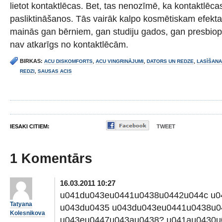
lietot kontaktlēcas. Bet, tas nenozīmē, ka kontaktlēca
pasliktināšanos. Tās vairāk kalpo kosmētiskam efek
mainās gan bērniem, gan studiju gados, gan presbiop
nav atkarīgs no kontaktlēcām.
BIRKAS:
ACU DISKOMFORTS
,
ACU VINGRINĀJUMI
,
DATORS UN REDZE
,
LASĪŠANA
REDZI
,
SAUSAS ACIS
IESAKI CITIEM:
TWEET
1 Komentārs
16.03.2011 10:27
u041du043eu0441u0438u0442u044c u0
Tatyana
u043du0435 u043du043eu0441u0438u0
Kolesnikova
u043eu0447u043au0438? u041au0430u