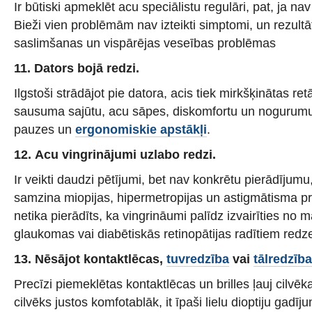
Ir būtiski apmeklēt acu speciālistu regulāri, pat, ja n
Bieži vien problēmām nav izteikti simptomi, un rezult
saslimšanas un vispārējas veseības problēmas
11. Dators bojā redzi.
Ilgstoši strādājot pie datora, acis tiek mirkšķinātas ret
sausuma sajūtu, acu sāpes, diskomfortu un nogurumu.
pauzes un
ergonomiskie apstākļi
.
12. Acu vingrinājumi uzlabo redzi.
Ir veikti daudzi pētījumi, bet nav konkrētu pierādījumu
samzina miopijas, hipermetropijas un astigmātisma p
netika pierādīts, ka vingrināumi palīdz izvairīties no 
glaukomas vai diabētiskās retinopātijas radītiem red
13. Nēsājot kontaktlēcas,
tuvredzība
vai
tālredzība
Precīzi piemeklētas kontaktlēcas un brilles ļauj cilvēk
cilvēks justos komfotablāk, it īpaši lielu dioptiju gadīj