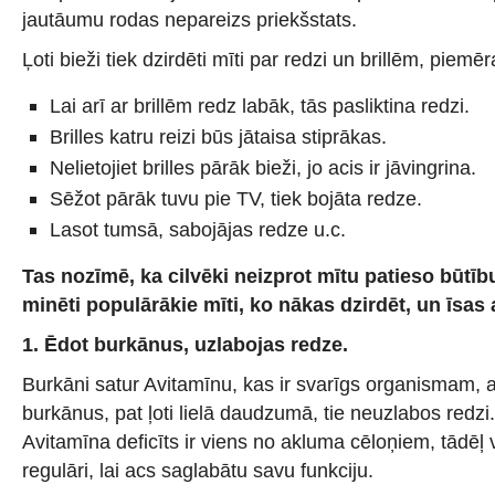
jautāumu rodas nepareizs priekšstats.
Ļoti bieži tiek dzirdēti mīti par redzi un brillēm, piemē
Lai arī ar brillēm redz labāk, tās pasliktina redzi.
Brilles katru reizi būs jātaisa stiprākas.
Nelietojiet brilles pārāk bieži, jo acis ir jāvingrina.
Sēžot pārāk tuvu pie TV, tiek bojāta redze.
Lasot tumsā, sabojājas redze u.c.
Tas nozīmē, ka cilvēki neizprot mītu patieso būtību,
minēti populārākie mīti, ko nākas dzirdēt, un īsas 
1.
Ēdot burkānus, uzlabojas redze.
Burkāni satur Avitamīnu, kas ir svarīgs organismam, 
burkānus, pat ļoti lielā daudzumā, tie neuzlabos redzi.
Avitamīna deficīts ir viens no akluma cēloņiem, tādēļ 
regulāri, lai acs saglabātu savu funkciju.