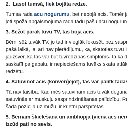
2. Lasot tumsā, tiek bojāta redze.
Tumsa rada
acu nogurumu
, bet nebojā acis. Tomēr 
ļoti spožā apgaismojumā rada tādu pašu acu noguru
3. Sēžot pārāk tuvu TV, tas bojā acis.
Bērni sēž tuvāk TV, jo tad ir vieglāk fokusēt, bez sas
pašā laikā, lai arī nav pierādījumu, ka, skatoties tuvu 
jāuzsver, ka tas var būt tuvredzības simptoms- tā kā d
saskatīt pa gabalu, ir nepieciešams tuvāks skata attālu
redzētu.
4. Satuvinot acis (konverģējot), tās var palitk tād
Tā nav taisība. Kad mēs satuvinam acis tuvāk deguna
satuvinās ar muskuļu sasprindzināšanas palīdzību. R
šadā pozīcijā uz mūžu, ir krietni pārspītētas.
5. Bērnam šķielēšana un ambliopja (viena acs nered
izzūd pati no sevis.