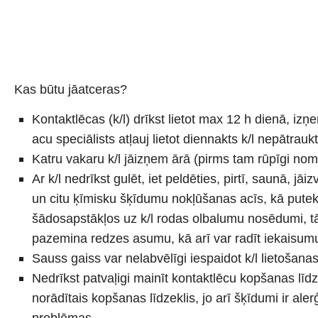
Kas būtu jāatceras?
Kontaktlēcas (k/l) drīkst lietot max 12 h dienā, iz
acu speciālists atļauj lietot diennakts k/l nepātrauk
Katru vakaru k/l jāizņem ārā (pirms tam rūpīgi nom
Ar k/l nedrīkst gulēt, iet peldēties, pirtī, saunā, jā
un citu ķīmisku šķīdumu nokļūšanas acīs, kā putek
šādosapstākļos uz k/l rodas olbalumu nosēdumi, tās
pazemina redzes asumu, kā arī var radīt iekaisum
Sauss gaiss var nelabvēlīgi iespaidot k/l lietošana
Nedrīkst patvaļigi mainīt kontaktlēcu kopšanas līdze
norādītais kopšanas līdzeklis, jo arī šķīdumi ir alerģ
problēmas.