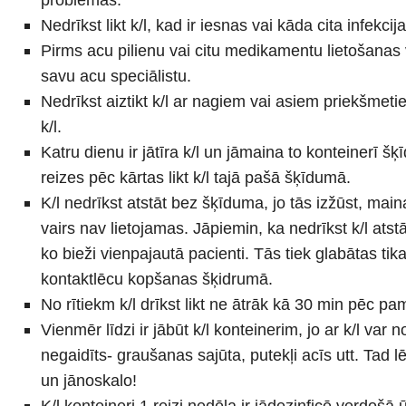
Nedrīkst likt k/l, kad ir iesnas vai kāda cita infekcij
Pirms acu pilienu vai citu medikamentu lietošanas 
savu acu speciālistu.
Nedrīkst aiztikt k/l ar nagiem vai asiem priekšmetie
k/l.
Katru dienu ir jātīra k/l un jāmaina to konteinerī š
reizes pēc kārtas likt k/l tajā pašā šķīdumā.
K/l nedrīkst atstāt bez šķīduma, jo tās izžūst, mai
vairs nav lietojamas. Jāpiemin, ka nedrīkst k/l atst
ko bieži vienpajautā pacienti. Tās tiek glabātas tika
kontaktlēcu kopšanas šķidrumā.
No rītiekm k/l drīkst likt ne ātrāk kā 30 min pēc p
Vienmēr līdzi ir jābūt k/l konteinerim, jo ar k/l var n
negaidīts- graušanas sajūta, putekļi acīs utt. Tad l
un jānoskalo!
K/l konteineri 1 reizi nedēļa ir jādezinficē verdošā 