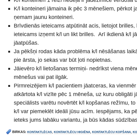
K/l konteineri jāmaina ik pēc 3 mēnešiem, pērkot j
ņemam jaunu konteineri.
Brīvdienās ieteicams atpūtināt acis, lietojot brilles
ieteicams izņemt k/l un likt brilles. Arī ikdienā k/l jā
jāatpūšas.
Ja pēkšņi rodas kāda problēma k/l nēsāšanas laikā, n
pie ārsta, jo sekas var būt ļoti nopietnas.
Jāievēro k/l lietošanas termiņi- nedrīkst viena mēn
mēnešus vai pat ilgāk.
Pirmreizējiem k/l pacientiem jāatceras, ka vienmēr
atkārtota k/l vizīte pēc 1 mēneša, uz kuru obligāti j
speciālists varētu novērtēt k/l kopšanas režīmu, to 
k/l var piemeklēt ideāli jūsu acīm. Iespējams, ka 
ieteks jums labāku variantu, ja būs kādas sūdzības
BIRKAS:
KONTAKTLĒCAS
,
KONTAKTLĒCU HIGIĒNA
,
KONTAKTLĒCU KOPŠANA
,
KO