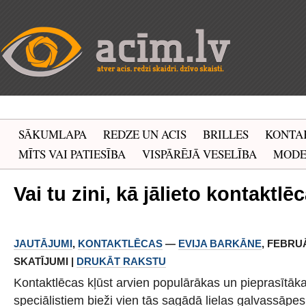
SĀKUMLAPA
REDZE UN ACIS
BRILLES
KONTA
MĪTS VAI PATIESĪBA
VISPĀRĒJĀ VESELĪBA
MOD
Vai tu zini, kā jālieto kontaktlē
JAUTĀJUMI
,
KONTAKTLĒCAS
—
EVIJA BARKĀNE
, FEBRUĀR
SKATĪJUMI |
DRUKĀT RAKSTU
Kontaktlēcas kļūst arvien populārākas un pieprasītāk
speciālistiem bieži vien tās sagādā lielas galvassāpes