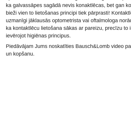
ka galvassāpes sagādā nevis konaktlēcas, bet gan konta
bieži vien to lietošanas principi tiek pārprasti! Kontakt
uzmanīgi jāklausās optometrista vai oftalmologa norā
ka kontaktlēcu lietošana sākas ar pareizu, precīzu to 
ievērojot higiēnas principus.
Piedāvājam Jums noskatīties Bausch&Lomb video par 
un kopšanu.