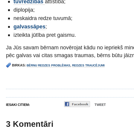
tuvredzības
attīstība;
diplopija;
neskaidra redze tuvumā;
galvassāpes
;
izteikta jūtība pret gaismu.
Ja Jūs savam bērnam novērojat kādu no iepriekš mi
pēc galvas vai citas smagas traumas, bērns būtu jāizm
BIRKAS:
BĒRNU REDZES PROBLĒMAS
,
REDZES TRAUCĒJUMI
IESAKI CITIEM:
TWEET
3 Komentāri