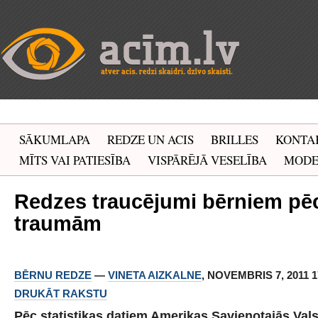
SĀKUMLAPA
REDZE UN ACIS
BRILLES
KONTA
MĪTS VAI PATIESĪBA
VISPĀRĒJĀ VESELĪBA
MOD
Redzes traucējumi bērniem pē
traumām
BĒRNU REDZE
—
VINETA AIZKALNE
, NOVEMBRIS 7, 2011 17
DRUKĀT RAKSTU
Pēc statistikas datiem Amerikas Savienotajās Val