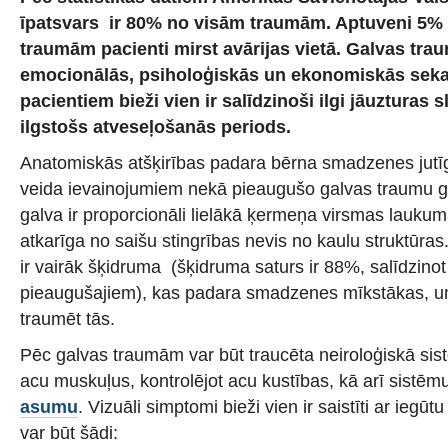
īpatsvars ir 80% no visām traumām. Aptuveni 5%
traumām pacienti mirst avārijas vietā. Galvas tra
emocionālās, psiholoģiskās un ekonomiskās seka
pacientiem bieži vien ir salīdzinoši ilgi jāuzturas 
ilgstošs atveseļošanās periods.
Anatomiskās atšķirības padara bērna smadzenes jutīg
veida ievainojumiem nekā pieaugušo galvas traumu 
galva ir proporcionāli lielākā ķermeņa virsmas laukuma
atkarīga no saišu stingrības nevis no kaulu struktūr
ir vairāk šķidruma (šķidruma saturs ir 88%, salīdzino
pieaugušajiem), kas padara smadzenes mīkstākas, un i
traumēt tās.
Pēc galvas traumām var būt traucēta neiroloģiskā sis
acu muskuļus, kontrolējot acu kustības, kā arī sistēm
asumu
. Vizuāli simptomi bieži vien ir saistīti ar ieg
var būt šādi: