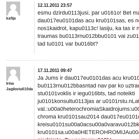
12.11.2011 23:57
esmu dzirdu0113jusi, par u0161o! Bet ma
kafija
dau017eu0101das acu kru0101sas, es 
nos1kaidrot, kapu0113c! lasiju, ka tas i
traumas bu0113rnu012bbu0101 vai zu01
tad tu0101 var bu016bt?
17.11.2011 09:47
Ja Jums ir dau017eu0101das acu kru01
Irina
bu0113rnu012bbasntad nav par ko uztrau
Jagiloviu010da
stu0101voklis ir iegu016bts, tad noteikti
ju0101konsultu0113jas ar u0101rstu.nL
val.:u00a0heterochromiaSkaidrojums:u00a
chroma kru0101sau2014 dau017eu0101d
kreisu0101su00a0acsu00a0varavu012b
kru0101sa.u00a0HETEROHROMIJAu00a