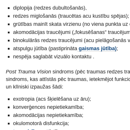
diplopija (redzes dubultošanās),
redzes miglošanās (traucētas acu kustību spējas);
grūtības mainīt skata virzienu (no viena punkta uz 
akomodācijas traucējumi („fokusēšanas” traucējum
binokulārās redzes traucējumi (acu pielāgošanās vi
atspulgu jūtība (pastiprināta
gaismas jūtība)
;
nespēja saglabāt vizuālo kontaktu .
Post Trauma Vision
sindroms (pēc traumas redzes tra
sindroms, kas attīstās pēc traumas, ietekmējot funkc
un klīniski izpaužas šādi:
exotropia (acs šķielēšana uz āru);
konverģences nepietiekamība;
akomodācijas nepietiekamība;
okulomotorā disfunkcija;