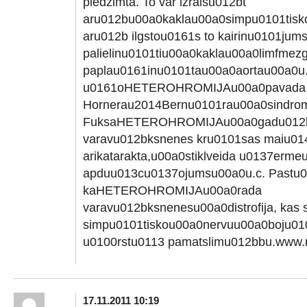
piedzimta. To var izraisu012bt
aru012bu00a0kaklau00a0simpu0101tisk
aru012b ilgstou0161s to kairinu0101jums,
palielinu0101tiu00a0kaklau00a0limfmezgl
paplau0161inu0101tau00a0aortau00a0u.c
u0161oHETEROHROMIJAu00a0pavada
Hornerau2014Bernu0101rau00a0sindroms
FuksaHETEROHROMIJAu00a0gadu012b
varavu012bksnenes kru0101sas maiu01
arikatarakta,u00a0stiklveida u0137erm
apduu013cu0137ojumsu00a0u.c. Pastu0
kaHETEROHROMIJAu00a0rada
varavu012bksnenesu00a0distrofija, kas s
simpu0101tiskou00a0nervuu00a0boju01
u0100rstu0113 pamatslimu012bbu.www.n
17.11.2011 10:19