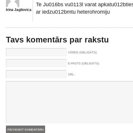
Te Ju016bs vu0113l varat apkatu012bties
Irina Jagilovica
ar iedzu012bmtu heterohromiju
Tavs komentārs par rakstu
VĀRDS (OBLIGĀTS):
E-PASTS (OBLIGĀTS):
URL: