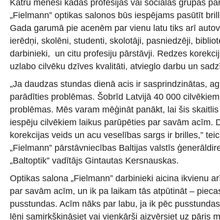
Katru mēnesi kādas profesijas vai sociālās grupas pā
„Fielmann” optikas salonos būs iespējams pasūtīt brille
Gada garumā pie acenēm par vienu latu tiks arī autova
ierēdņi, skolēni, studenti, skolotāji, pasniedzēji, biblio
darbinieki, un citu profesiju pārstāvji. Redzes korekcij
uzlabo cilvēku dzīves kvalitāti, atvieglo darbu un sadzī
„Ja daudzas stundas dienā acis ir sasprindzinātas, agr
parādīties problēmas. Šobrīd Latvijā 40 000 cilvēkie
problēmas. Mēs varam mēģināt panākt, lai šis skaitlis
iespēju cilvēkiem laikus parūpēties par savām acīm.
korekcijas veids un acu veselības sargs ir brilles,” teic
„Fielmann” pārstāvniecības Baltijas valstīs ģenerāldi
„Baltoptik” vadītājs Gintautas Kersnauskas.
Optikas salona „Fielmann” darbinieki aicina ikvienu ar
par savām acīm, un ik pa laikam tās atpūtināt – pieca
pusstundas. Acīm nāks par labu, ja ik pēc pusstundas 
lēni samirkšķināsiet vai vienkārši aizvērsiet uz pāris 