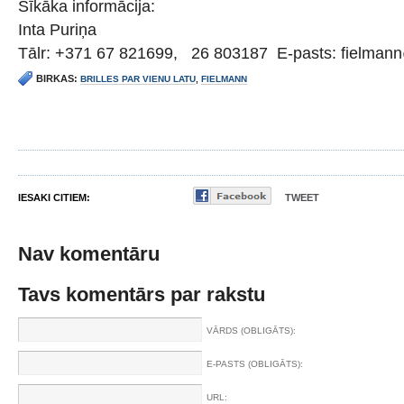
Sīkāka informācija:
Inta Puriņa
Tālr: +371 67 821699, 26 803187 E-pasts: fielmann
BIRKAS:
BRILLES PAR VIENU LATU
,
FIELMANN
IESAKI CITIEM:
TWEET
Nav komentāru
Tavs komentārs par rakstu
VĀRDS (OBLIGĀTS):
E-PASTS (OBLIGĀTS):
URL: