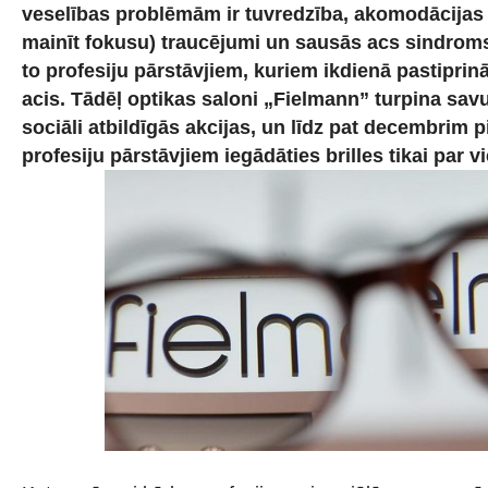
veselības problēmām ir tuvredzība, akomodācijas 
mainīt fokusu) traucējumi un sausās acs sindroms
to profesiju pārstāvjiem, kuriem ikdienā pastiprin
acis. Tādēļ optikas saloni „Fielmann” turpina savu 
sociāli atbildīgās akcijas, un līdz pat decembrim
profesiju pārstāvjiem iegādāties brilles tikai par vi