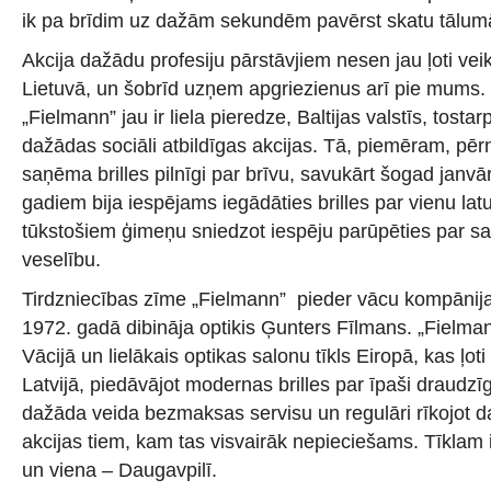
ik pa brīdim uz dažām sekundēm pavērst skatu tālum
Akcija dažādu profesiju pārstāvjiem nesen jau ļoti veik
Lietuvā, un šobrīd uzņem apgriezienus arī pie mums. 
„Fielmann” jau ir liela pieredze, Baltijas valstīs, tostar
dažādas sociāli atbildīgas akcijas. Tā, piemēram, pērn,
saņēma brilles pilnīgi par brīvu, savukārt šogad janvā
gadiem bija iespējams iegādāties brilles par vienu lat
tūkstošiem ģimeņu sniedzot iespēju parūpēties par s
veselību.
Tirdzniecības zīme „Fielmann” pieder vācu kompānija
1972. gadā dibināja optikis Ģunters Fīlmans. „Fielmann” 
Vācijā un lielākais optikas salonu tīkls Eiropā, kas ļot
Latvijā, piedāvājot modernas brilles par īpaši draud
dažāda veida bezmaksas servisu un regulāri rīkojot 
akcijas tiem, kam tas visvairāk nepieciešams. Tīklam ir
un viena – Daugavpilī.