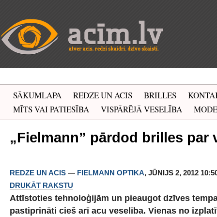
SĀKUMLAPA
REDZE UN ACIS
BRILLES
KONTA
MĪTS VAI PATIESĪBA
VISPĀRĒJĀ VESELĪBA
MOD
„Fielmann” pārdod brilles par 
REDZE UN ACIS
—
FIELMANN OPTIKA
, JŪNIJS 2, 2012 10:5
DRUKĀT RAKSTU
Attīstoties tehnoloģijām un pieaugot dzīves temp
pastiprināti cieš arī acu veselība. Vienas no izpla