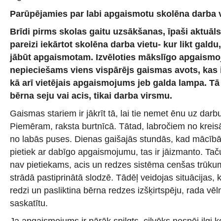
Parūpējamies par labi apgaismotu skolēna darba v
Brīdi pirms skolas gaitu uzsākšanas, īpaši aktuāls
pareizi iekārtot skolēna darba vietu- kur likt gald
jābūt apgaismotam. Izvēloties mākslīgo apgaismoj
nepieciešams viens vispārējs gaismas avots, kas 
kā arī vietējais apgaismojums jeb galda lampa. Tā
bērna seju vai acis, tikai darba virsmu.
Gaismas stariem ir jākrīt tā, lai tie nemet ēnu uz darb
Piemēram, raksta burtnīcā. Tātad, labročiem no kreisā
no labās puses. Dienas gaišajās stundās, kad mācīb
pietiek ar dabīgo apgaismojumu, tas ir jāizmanto. Ta
nav pietiekams, acis un redzes sistēma cenšas trūk
strādā pastiprinātā slodzē. Tādēļ veidojas situācijas,
redzi un pasliktina bērna redzes izšķirtspēju, rada vēlm
saskatītu.
Ja apgaismojums ir pārāk spilgts, cilvēks nespēj ilgi k