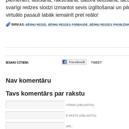
svarīgi redzes slodzi izmantot sevis izglītošanai un pi
virtuālo pasauli labāk iemainīt pret reālo!
BIRKAS:
BĒRNU REDZE
,
BĒRNU REDZES PĀRBAUDE
,
BĒRNU REDZES PROBLĒM
IESAKI CITIEM:
TWEET
Nav komentāru
Tavs komentārs par rakstu
VĀRDS (OBLIGĀTS):
E-PASTS (OBLIGĀTS):
URL: