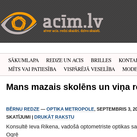
SĀKUMLAPA
REDZE UN ACIS
BRILLES
KONTA
MĪTS VAI PATIESĪBA
VISPĀRĒJĀ VESELĪBA
MOD
Mans mazais skolēns un viņa 
BĒRNU REDZE
—
OPTIKA METROPOLE
, SEPTEMBRIS 3, 201
SKATĪJUMI |
DRUKĀT RAKSTU
Konsultē Ieva Rikena, vadošā optometriste optikas s
Ogrē