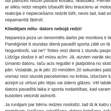
tās palīdzēs redzēt pasauli košāku, skaistāku. Piemēra
ar sliktu redzi nespēs izbaudīt ātru braucienu ar moto
reakcijai ir nepieciešams redzēt tūlīt, nevis tad, kad e
nepamanītā šķērslī.
Kliedējam mītu- dators nebojā redzi!
Nepareiza poza un nenormēts darbs pie monitora ir lie
Pamēģiniet 8 stundas dienā pavadīt sporta zālē un tā 
Nogurdinoši, vai ne? Toties reizi dienā 1 stundu pasport
Līdzīga slodze ir arī mūsu acīm. Jā, aizvien vairāk sk
izmanto datoru, taču acis regulāri ir jāatpūtina no slo
pāri. Vislabāk, ja ik pēc 20 minūtēm 20 sekundes pal
vismaz reizi stundā piecelsimies no krēsla, izlocīsim
aizejot uz virtuvi pēc tējas vai ūdens glāzes. Vēl labāk
datora pavadītā laika ir sporta nodarbības, kad varam 
kustoties veicināt asinsriti.
Ja runājam par bērnu redzes noslodzi, tad tā ik katr
piemēram, lasīšana, rakstīšana, datora lietošana, taču 