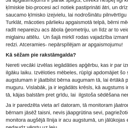
ķīmiskie bio-procesi acī notiek pastiprināti ātri, un drīz
saucamo ķīmisko izejvielu, lai nodrošinātu pilnvērtīg
Turklāt, mācoties pārlieku apgaismotā telpā, bērni mē
radīt nepareizu acs ābola ģeometriju, un līdz ar to ve
miglainu attēlu. Un šajā mirklī rodas vajadzība izmantot
redzi. Atceramies- nepārspīlējam ar apgaismojumu!
Kā sēžam pie rakstāmgalda?
Nereti vecāki izvēlas iegādāties apģērbu, kas ir par izm
ilgāku laiku. Izvēloties mēbeles, rūpīgi apdomājiet šo 
augstumam ir jāatbilst bērna augumam tā, lai ērtākā p
muguru. Vislabāk, ja ir iegādāts krēsls, kā augstums 
tā, kājas balstām pret grīdu, lai ilgstoša sēdēšana nen
Ja ir paredzēta vieta arī datoram, tā monitoram jāatrod
bērnam jāsēž taisni, nevis jāapgrūtina sevi, pagriežot
monitora augšējā līnija ir acu augstumā, un jālūkojas
nedaudz vērstu uz leju.