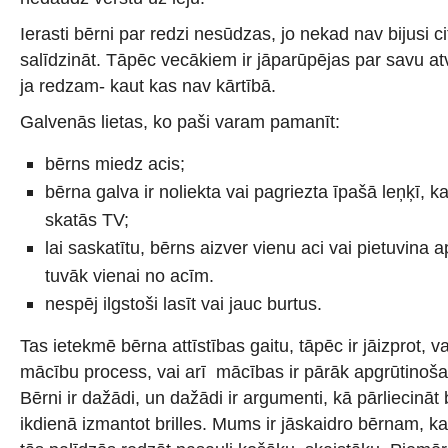
Ierasti bērni par redzi nesūdzas, jo nekad nav bijusi c
salīdzināt. Tāpēc vecākiem ir jāparūpējas par savu atv
ja redzam- kaut kas nav kārtībā.
Galvenās lietas, ko paši varam pamanīt:
bērns miedz acis;
bērna galva ir noliekta vai pagriezta īpašā leņķī, 
skatās TV;
lai saskatītu, bērns aizver vienu aci vai pietuvina
tuvāk vienai no acīm.
nespēj ilgstoši lasīt vai jauc burtus.
Tas ietekmē bērna attīstības gaitu, tāpēc ir jāizprot, 
mācību process, vai arī mācības ir pārāk apgrūtinošas
Bērni ir dažādi, un dažādi ir argumenti, kā pārliecināt
ikdienā izmantot brilles. Mums ir jāskaidro bērnam, ka 