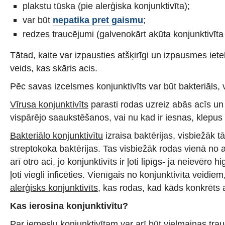
plakstu tūska (pie alerģiska konjunktivīta);
var būt
nepatika pret gaismu
;
redzes traucējumi (galvenokārt akūta konjunktivīta
Tātad, kaite var izpausties atšķirīgi un izpausmes iet
veids, kas skāris acis.
Pēc savas izcelsmes konjunktivīts var būt bakteriāls, v
Vīrusa konjunktivīts
parasti rodas uzreiz abās acīs u
vispārējo saaukstēšanos, vai nu kad ir iesnas, klepus
Bakteriālo konjunktivītu
izraisa baktērijas, visbiežāk tā
streptokoka baktērijas. Tas visbiežāk rodas vienā no ac
arī otro aci, jo konjunktivīts ir ļoti lipīgs- ja neievēro 
ļoti viegli inficēties. Vienīgais no konjunktivīta veidiem,
alerģisks konjunktivīts
, kas rodas, kad kāds konkrēts a
Kas ierosina konjunktivītu?
Par iemeslu konjunktivītam var arī būt vielmaiņas tra