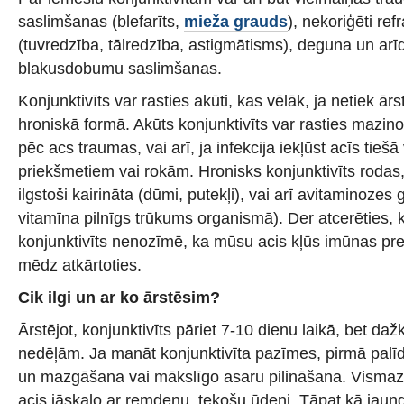
saslimšanas (blefarīts,
mieža grauds
), nekoriģēti ref
(tuvredzība, tālredzība, astigmātisms), deguna un ar
blakusdobumu saslimšanas.
Konjunktivīts var rasties akūti, kas vēlāk, ja netiek ārs
hroniskā formā. Akūts konjunktivīts var rasties mazinot
pēc acs traumas, vai arī, ja infekcija iekļūst acīs tiešā
priekšmetiem vai rokām. Hronisks konjunktivīts rodas,
ilgstoši kairināta (dūmi, putekļi), vai arī avitaminoze
vitamīna pilnīgs trūkums organismā). Der atcerēties, k
konjunktivīts nenozīmē, ka mūsu acis kļūs imūnas pret 
mēdz atkārtoties.
Cik ilgi un ar ko ārstēsim?
Ārstējot, konjunktivīts pāriet 7-10 dienu laikā, bet dažk
nedēļām. Ja manāt konjunktivīta pazīmes, pirmā palīd
un mazgāšana vai mākslīgo asaru pilināšana. Vismaz 
acis jāskalo ar remdenu, tekošu ūdeni. Tāpat kā jau