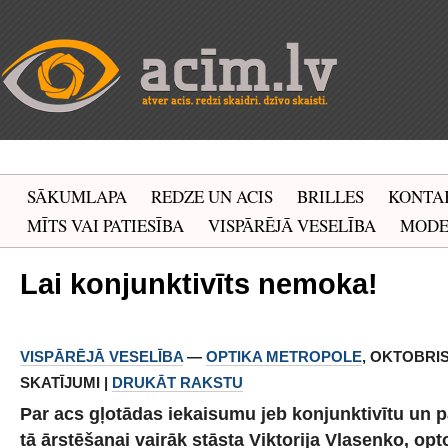
SĀKUMLAPA
REDZE UN ACIS
BRILLES
KONTA
MĪTS VAI PATIESĪBA
VISPĀRĒJĀ VESELĪBA
MOD
Lai konjunktivīts nemoka!
VISPĀRĒJĀ VESELĪBA
—
OPTIKA METROPOLE
, OKTOBRIS 
SKATĪJUMI |
DRUKĀT RAKSTU
Par acs gļotādas iekaisumu jeb konjunktivītu un p
tā ārstēšanai vairāk stāsta Viktorija Vlasenko, op