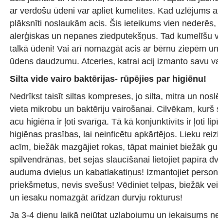
ar verdošu ūdeni var apliet kumelītes. Kad uzlējums atd
plāksnīti noslaukām acis. Šis ieteikums vien nederēs, j
alerģiskas un nepanes ziedputekšņus. Tad kumelīšu 
talkā ūdeni! Vai arī nomazgāt acis ar bērnu ziepēm un 
ūdens daudzumu. Atceries, katrai acij izmanto savu va
Silta vide vairo baktērijas- rūpējies par higiēnu!
Nedrīkst taisīt siltas kompreses, jo silta, mitra un nosl
vieta mikrobu un baktēriju vairošanai. Cilvēkam, kurš s
acu higiēna ir ļoti svarīga. Tā kā konjunktivīts ir ļoti li
higiēnas prasības, lai neinficētu apkārtējos. Lieku reiz
acīm, biežāk mazgājiet rokas, tāpat mainiet biežāk gult
spilvendrānas, bet sejas slaucīšanai lietojiet papīra d
auduma dvieļus un kabatlakatiņus! Izmantojiet person
priekšmetus, nevis svešus! Vēdiniet telpas, biežāk ve
un iesaku nomazgāt arīdzan durvju rokturus!
Ja 3-4 dienu laikā nejūtat uzlabojumu un iekaisums nep