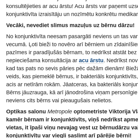
konsultējieties ar acu ārstu! Acu ārsts var paņemt uzs
konjunktivīta izraisītāju un nozīmētu konkrētu medik
Vecāki, nevediet slimus mazuļus uz bērnu dārzu!
No konjunktivīta neesam pasargāti neviens un tas var 
vecumā. Ļoti bieži to novēro arī bērniem un zīdainīšie
pazīmes ir paradījušās bērnam, to nedrīkst atstāt be
nepieciešama konsultācija ar
acu ārstu
. Nedrīkst novi
kad tas pats no sevis pāries pēc dažām dienām! Biežā
veids, kas piemeklē bērnus, ir bakteriāls konjunktivīts,
acis ar netīrām rokām. Jāatceras, ka bakteriāls konjunkti
Bērns jāuzrauga, kā arī jānodrošina viņam personīgie h
neviens cits bērns vai pieaugušais nelietos.
Optikas salonu
Metropole
optometriste Viktorija V
kamēr bērnam ir konjunktivīts, viņš nedrīkst apme
vietas, it īpaši viņu nevajag vest uz bērnudārzu va
konjunktivītu var viegli saslimt arī pārējie bērni!