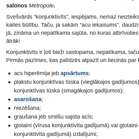
salonos
Metropole
.
Svešvārds “konjunktivīts”, iespējams, nemaz neizteik
kaites būtību. Taču, ja sakām “acu iekaisums”, daudzi
jā, zināma un nepatīkama sajūta, no kuras atbrīvotie
ātrāk!
Konjunktivīts ir ļoti bieži sastopama, nepatīkama, tač
Pirmās pazīmes, kas palīdzēs atpazīt un liecinās par k
acs hiperēmija jeb
apsārtums
;
plakstu konjunktīvas tūska (vieglākajos gadījumos)
konjunktīvas tūska (smagākajos gadījumos);
asarošana
;
niezēšana;
graušana jeb smilšu sajūta acīs;
gļotaini (vīrusa konjunktivīta gadījumā) vai gļotaini-
konjunktivīta gadījumā) izdalījumi;