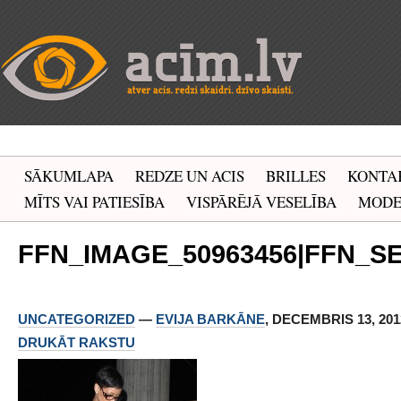
SĀKUMLAPA
REDZE UN ACIS
BRILLES
KONTA
MĪTS VAI PATIESĪBA
VISPĀRĒJĀ VESELĪBA
MOD
FFN_IMAGE_50963456|FFN_SE
UNCATEGORIZED
—
EVIJA BARKĀNE
, DECEMBRIS 13, 2012
DRUKĀT RAKSTU