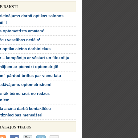
IE RAKSTI
icinājums darbā optikas salonos
nn”!
s optometrista amatam!
ēcu veselības nedēļa!
 optika aicina darbiniekus
 – kompānija ar vēsturi un filozofiju
nāļiem ar pieredzi optometrijā!
n” pārdod brilles par vienu latu
edāvājums optometristiem!
airāk bērnu cieš no redzes
umiem
ta aicina darbā kontaktlēcu
rdzniecības menedžeri
IĀLAJOS TĪKLOS