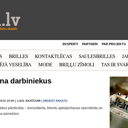
EKSPERTI
PARTNERI
PAR PROJEKTU
S
BRILLES
KONTAKTLĒCAS
SAULESBRILLES
JA
ĒJĀ VESELĪBA
MODE
BRIĻĻU ZĪMOLI
TAS IR SVAR
ina darbiniekus
2013 10:00 | 1,841 SKATĪJUMI |
DRUKĀT RAKSTU
ekus pārdevēja – konsultanta, klientu apkalpošanas speciālista un
ba pieredzes.