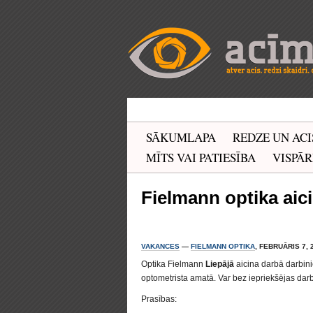
SĀKUMLAPA
REDZE UN ACI
MĪTS VAI PATIESĪBA
VISPĀR
Fielmann optika aic
VAKANCES
—
FIELMANN OPTIKA
, FEBRUĀRIS 7, 
Optika Fielmann
Liepājā
aicina darbā darbini
optometrista amatā. Var bez iepriekšējas dar
Prasības: