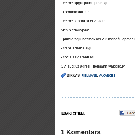
- vēlme apgūt jaunu profesiju
- komunikabilitāte
- vēlme strādāt ar cilvēkiem
Mēs piedāvājam:
- pirmreizēju bezmaksas 2-3 mēnešu apmācīb
- stabilu darba algu;
- sociālās garantijas.
СV sūtīt uz adresi: fielmann@apollo.lv
BIRKAS:
FIELMANN
,
VAKANCES
IESAKI CITIEM:
1 Komentārs