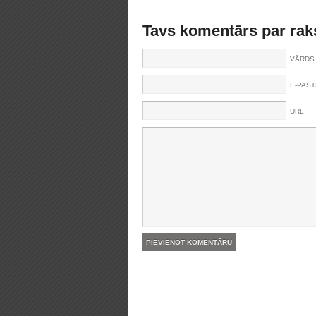
Tavs komentārs par rak
VĀRDS 
E-PAST
URL: