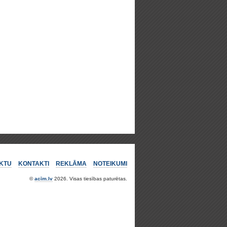
KTU
KONTAKTI
REKLĀMA
NOTEIKUMI
©
acīm.lv
2026. Visas tiesības paturētas.