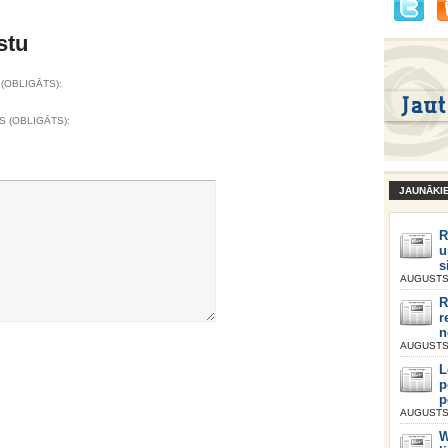
stu
(OBLIGĀTS):
S (OBLIGĀTS):
JAUNĀKI
R
u
s
AUGUSTS 
R
r
n
AUGUSTS 
L
p
p
AUGUSTS 
W