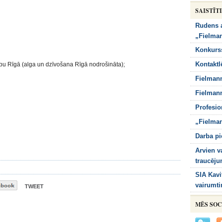
SAISTĪT
Rudens a
„Fielma
Konkurs
Kontaktl
u Rīgā (alga un dzīvošana Rīgā nodrošināta);
Fielmann
Fielmann
Profesio
„Fielman
Darba pi
Arvien v
traucēj
SIA Kavi
vairumti
TWEET
MĒS SOC