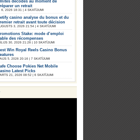
imites décodés au moment de
réparer un retrait
6, 2026 18:31 | 4 SKATĪJUMI
etify casino analyse du bonus et du
remier retrait avant toute décision
UGUSTS 3, 2026 21:54 | 4 SKATĪJUMI
romotions Stake: mode d’emploi
iable des récompenses
ŪLIJS 30, 2026 21:26 | 10 SKATĪJUMI
est Win Royal Reels Casino Bonus
eatures
AIJS 5, 2026 20:16 | 7 SKATĪJUMI
afe Choose Pokies Net Mobile
asino Latest Picks
ARTS 21, 2026 08:52 | 6 SKATĪJUMI
V