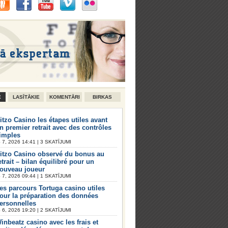
E
LASĪTĀKIE
KOMENTĀRI
BIRKAS
itzo Casino les étapes utiles avant
n premier retrait avec des contrôles
imples
7, 2026 14:41 | 3 SKATĪJUMI
itzo Casino observé du bonus au
etrait – bilan équilibré pour un
ouveau joueur
7, 2026 09:44 | 1 SKATĪJUMI
es parcours Tortuga casino utiles
our la préparation des données
ersonnelles
6, 2026 19:20 | 2 SKATĪJUMI
inbeatz casino avec les frais et