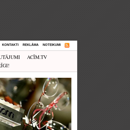
KONTAKTI
REKLĀMA
NOTEIKUMI
UTĀJUMI
ACĪM.TV
ĪGI!