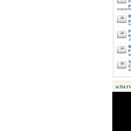
l
p
AUGUSTS 
B
p
A
P
f
J
B
F
M
S
C
M
ACĪM.T