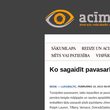
SĀKUMLAPA
REDZE UN ACI
MĪTS VAI PATIESĪBA
VISPĀR
Ko sagaidīt pavasar
MODE
—
LUXOBALTIC
, FEBRUĀRIS 19, 2013 08:05
Tuvojoties pavasarim, laiks iepazīties ar jau
janvāra beigās mājīgajās un saules apspīdēt
ieskatīties tādu pasaulē plaši pazīstamu zīmo
Ralph Lauren, Tiffany, Versace, Dolce&Gabb