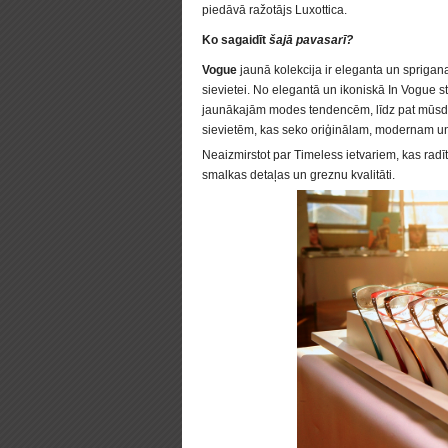
piedāvā ražotājs Luxottica.
Ko sagaidīt
šajā pavasarī?
Vogue
jaunā kolekcija ir eleganta un sprigana,
sievietei. No elegantā un ikoniskā In Vogue st
jaunākajām modes tendencēm, līdz pat mūsdi
sievietēm, kas seko oriģinālam, modernam u
Neaizmirstot par Timeless ietvariem, kas radī
smalkas detaļas un greznu kvalitāti.