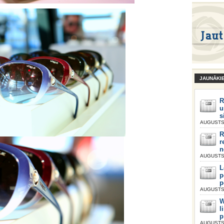
JAUNĀKI
R
u
s
AUGUSTS 
R
r
n
AUGUSTS 
L
p
p
AUGUSTS 
W
l
p
AUGUSTS 