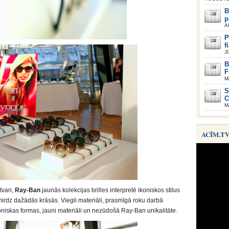
B
p
A
P
f
J
B
F
M
S
C
M
ACĪM.T
tvari,
Ray-Ban
jaunās kolekcijas brilles interpretē ikoniskos stilus
mirdz dažādās krāsās. Viegli materiāli, prasmīgā roku darbā
niskas formas, jauni materiāli un nezūdošā Ray-Ban unikalitāte.