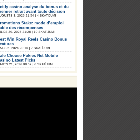
etify casino analyse du bonus et du
remier retrait avant toute décision
UGUSTS 3, 2026 21:54 | 4 SKATĪJUMI
romotions Stake: mode d’emploi
iable des récompenses
ŪLIJS 30, 2026 21:26 | 10 SKATĪJUMI
est Win Royal Reels Casino Bonus
eatures
AIJS 5, 2026 20:16 | 7 SKATĪJUMI
afe Choose Pokies Net Mobile
asino Latest Picks
ARTS 21, 2026 08:52 | 6 SKATĪJUMI
V