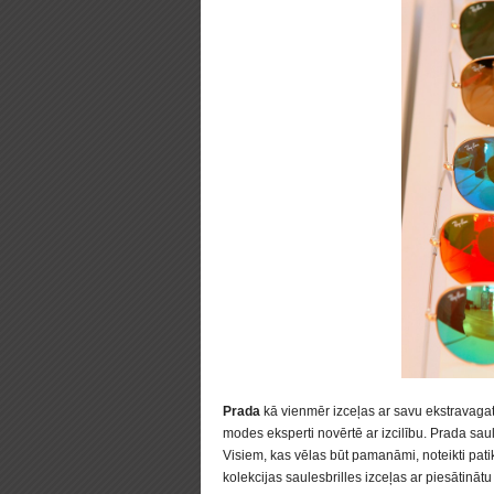
Prada
kā vienmēr izceļas ar savu ekstravagatno 
modes eksperti novērtē ar izcilību. Prada saules
Visiem, kas vēlas būt pamanāmi, noteikti pati
kolekcijas saulesbrilles izceļas ar piesātinā