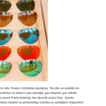
stilu. Prada ir izstrādāta reputācija. Tās stilu un kvalitāti visi
brilles un ietvari ir gan sarežģīti, gan eleganti, gan rafinēti.
ks jaunā Prada kolekcija, kas akcentē uzacu līniju. Jaunās
tu krāsu rāmjiem ar perlamutrīgu nokrāsu un sareģītiem rotājumiem.