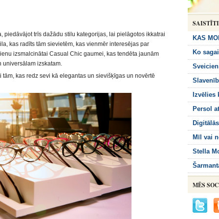
SAISTĪT
 piedāvājot trīs dažādu stilu kategorijas, lai pielāgotos ikkatrai
KAS MO
ila, kas radīts tām sievietēm, kas vienmēr interesējas par
Ko sagai
enu izsmalcinātai Casual Chic gaumei, kas tendēta jaunām
n universālam izskatam.
Sveicien
ti tām, kas redz sevi kā elegantas un sievišķīgas un novērtē
Slavenīb
Izvēlies 
Persol at
Digitālā
Mīl vai 
Stella M
Šarmant
MĒS SOC