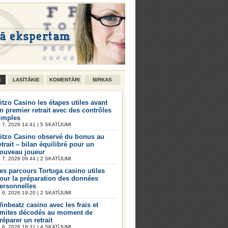
E
LASĪTĀKIE
KOMENTĀRI
BIRKAS
itzo Casino les étapes utiles avant
n premier retrait avec des contrôles
imples
7, 2026 14:41 | 5 SKATĪJUMI
itzo Casino observé du bonus au
etrait – bilan équilibré pour un
ouveau joueur
7, 2026 09:44 | 2 SKATĪJUMI
es parcours Tortuga casino utiles
our la préparation des données
ersonnelles
6, 2026 19:20 | 2 SKATĪJUMI
inbeatz casino avec les frais et
imites décodés au moment de
réparer un retrait
6, 2026 18:31 | 4 SKATĪJUMI