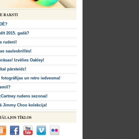
IE RAKSTI
DĒ?
dīt 2015. gadā?
s rudenī!
as saulesbrillēs!
krāsas! Izvēlies Oakley!
kal pārsteidz!
s fotogrāfijas un retro iedvesma!
nemīl?
cCartney rudens sezonai!
ā Jimmy Choo kolekcija!
IĀLAJOS TĪKLOS