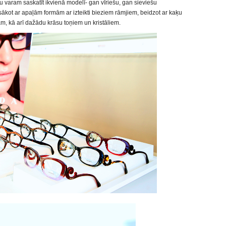
ju varam saskatīt ikvienā modelī- gan vīriešu, gan sieviešu
 sākot ar apaļām formām ar izteikti bieziem rāmjiem, beidzot ar kaķu
jām, kā arī dažādu krāsu toņiem un kristāliem.