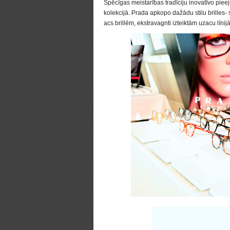
Spēcīgas meistarības tradīciju inovatīvo piee
kolekcijā. Prada apkopo dažādu stilu brilles-
acs brillēm, ekstravagnti izteiktām uzacu līni