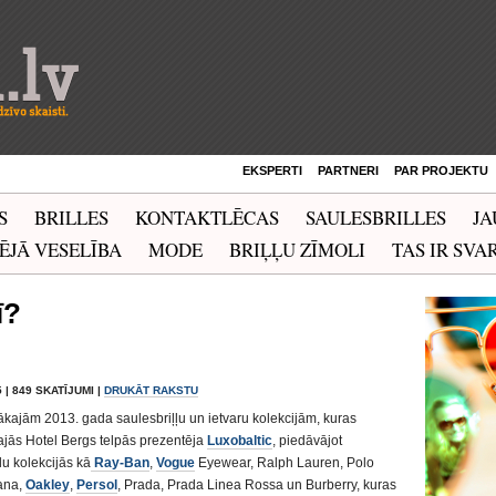
EKSPERTI
PARTNERI
PAR PROJEKTU
S
BRILLES
KONTAKTLĒCAS
SAULESBRILLES
JA
ĒJĀ VESELĪBA
MODE
BRIĻĻU ZĪMOLI
TAS IR SVAR
ī?
 | 849 SKATĪJUMI |
DRUKĀT RAKSTU
nākajām 2013. gada saulesbriļļu un ietvaru kolekcijām, kuras
ajās Hotel Bergs telpās prezentēja
Luxobaltic
, piedāvājot
lu kolekcijās kā
Ray-Ban
,
Vogue
Eyewear, Ralph Lauren, Polo
ana,
Oakley
,
Persol
, Prada, Prada Linea Rossa un Burberry, kuras