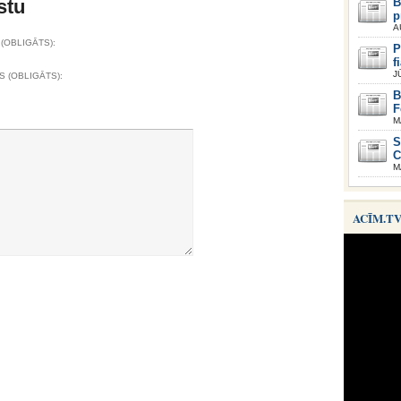
stu
B
p
A
(OBLIGĀTS):
P
f
J
S (OBLIGĀTS):
B
F
M
S
C
M
ACĪM.T