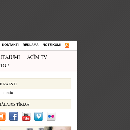
KONTAKTI
REKLĀMA
NOTEIKUMI
UTĀJUMI
ACĪM.TV
ĪGI!
IE RAKSTI
tu rakstu
IĀLAJOS TĪKLOS