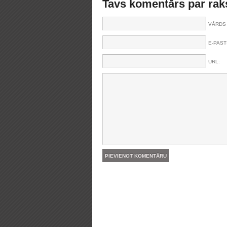
Tavs komentārs par rak
VĀRDS 
E-PAST
URL: