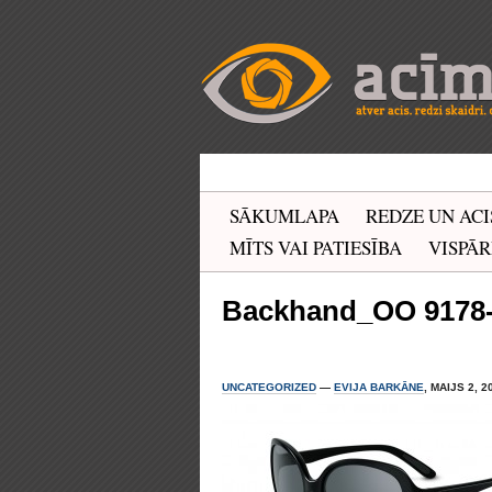
SĀKUMLAPA
REDZE UN ACI
MĪTS VAI PATIESĪBA
VISPĀR
Backhand_OO 9178
UNCATEGORIZED
—
EVIJA BARKĀNE
, MAIJS 2, 2