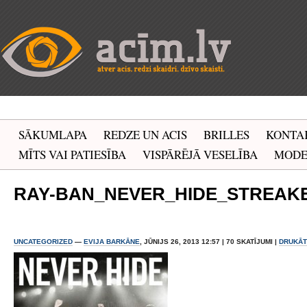
SĀKUMLAPA
REDZE UN ACIS
BRILLES
KONTA
MĪTS VAI PATIESĪBA
VISPĀRĒJĀ VESELĪBA
MOD
RAY-BAN_NEVER_HIDE_STREAK
UNCATEGORIZED
—
EVIJA BARKĀNE
, JŪNIJS 26, 2013 12:57 | 70 SKATĪJUMI |
DRUKĀT