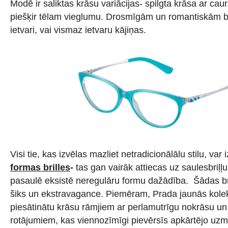
Modē ir saliktas krāsu variācijas- spilgta krāsa ar cau
piešķir tēlam vieglumu. Drosmīgām un romantiskām b
ietvari, vai vismaz ietvaru kājiņas.
Visi tie, kas izvēlas mazliet netradicionālālu stilu, var 
formas brilles
-
tas gan vairāk attiecas uz saulesbriļļu
pasaulē eksistē neregulāru formu dažādība. Šādas bri
šiks un ekstravagance. Piemēram, Prada jaunās kolekc
piesātinātu krāsu rāmjiem ar perlamutrīgu nokrāsu un
rotājumiem, kas viennozīmīgi pievērsīs apkārtējo uz