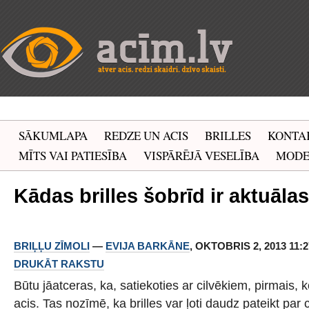
SĀKUMLAPA
REDZE UN ACIS
BRILLES
KONTA
MĪTS VAI PATIESĪBA
VISPĀRĒJĀ VESELĪBA
MOD
Kādas brilles šobrīd ir aktuāla
BRIĻĻU ZĪMOLI
—
EVIJA BARKĀNE
, OKTOBRIS 2, 2013 11:2
DRUKĀT RAKSTU
Būtu jāatceras, ka, satiekoties ar cilvēkiem, pirmais,
acis. Tas nozīmē, ka brilles var ļoti daudz pateikt par 