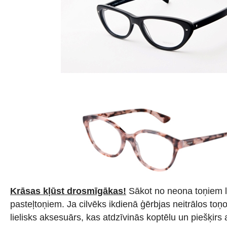
Krāsas kļūst drosmīgākas!
Sākot no neona toņiem l
pasteļtoņiem. Ja cilvēks ikdienā ģērbjas neitrālos toņo
lielisks aksesuārs, kas atdzīvinās koptēlu un piešķir