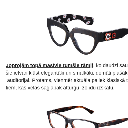
Joprojām topā masīvie tumšie rāmji
, ko daudzi sa
šie ietvari kļūst elegantāki un smalkāki, domāti plašā
auditorijai. Protams, vienmēr aktuāla paliek klasiskā 
tiem, kas vēlas saglabāk atturgu, zolīdu izskatu.