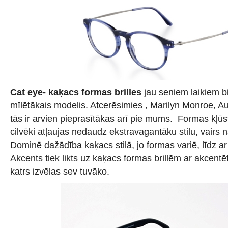
Cat eye- kaķacs
formas brilles
jau seniem laikiem b
mīlētākais modelis. Atcerēsimies , Marilyn Monroe, 
tās ir arvien pieprasītākas arī pie mums. Formas kļūs
cilvēki atļaujas nedaudz ekstravagantāku stilu, vairs n
Dominē dažādība kaķacs stilā, jo formas variē, līdz a
Akcents tiek likts uz kaķacs formas brillēm ar akcentēt
katrs izvēlas sev tuvāko.