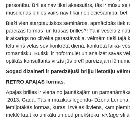
personību. Brilles nav tikai aksesuārs, tās ir mūsu se
mūsdienās brilles vairs nav tikai nepieciešāmība, bet
Bieži vien starptautiskos semināros, apmācībās tiek r
pareizas formas un krāsas brilles?! Tā ir vesela zinātn
ir atkarīgs no cilvēka garastāvokļa, vēlmēm tieši tajā 
tēlu viņš vēlas sev konkrētā dienā, konkrētā laikā- vēsu
romantisku. Butiski ir noformulēt un analizēt savas v
optikās konsultants virzīs jūs pretī pareizajam lēmum
Šogad dizaineri ir paredzējuši briļļu lietotāju vēlm
RETRO APAļAS formas
.
Apaļas brilles ir viena no jaunākajām un pamanāmāk
2013. Gadā. Tās ir mūzikas leģendu- Džona Lenona
iemīļotākās formas, kuras izvēlas ikviens, kam piemīt 
meklē kaut ko unikālu un dod priekšroku
vintage
stila