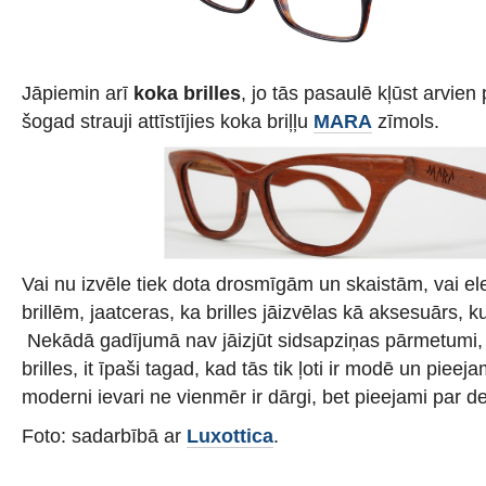
Jāpiemin arī
koka brilles
, jo tās pasaulē kļūst arvien 
šogad strauji attīstījies koka briļļu
MARA
zīmols.
Vai nu izvēle tiek dota drosmīgām un skaistām, vai 
brillēm, jaatceras, ka brilles jāizvēlas kā aksesuārs, k
Nekādā gadījumā nav jāizjūt sidsapziņas pārmetumi, k
brilles, it īpaši tagad, kad tās tik ļoti ir modē un piee
moderni ievari ne vienmēr ir dārgi, bet pieejami par
Foto: sadarbībā ar
Luxottica
.