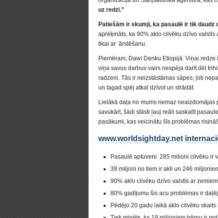
organizācija un Starptautiskā aģentūra, kas c
uz redzi.”
Patiešām ir skumji, ka pasaulē ir tik daudz 
aprēķināts, ka 90% aklo cilvēku dzīvo valst
tikai ar ārstēšanu.
Piemēram, Dawi Denku Etiopijā. Viņai redze ir 
viņa savus darbus vairs nespēja darīt dēļ trih
radzeni. Tās ir neizstāstāmas sāpes, ļoti nepa
un tagad spēj atkal dzīvot un strādāt.
Lielākā daļa no mums nemaz neaizdomājas pa
savukārt, šādi stāsti ļauj reāli saskatīt pas
pasākumi, kas veicinātu šīs problēmas risinā
www.worldsightday.net
internaci
Pasaulē aptuveni 285 milioni cilvēku ir vā
39 miljoni no tiem ir akli un 246 miljonie
90% aklo cilvēku dzīvo valstīs ar zemie
80% gadījumu šis acu problēmas ir daļēji
Pēdējo 20 gadu laikā aklo cilvēku skaits 
Tiek minēts, ka 19 miljoniem bērnu ir re