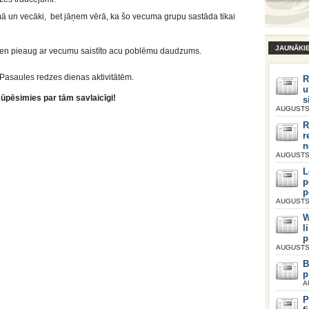
ā un vecāki, bet jāņem vērā, ka šo vecuma grupu sastāda tikai
JAUNĀKI
arvien pieaug ar vecumu saistīto acu poblēmu daudzums.
 Pasaules redzes dienas aktivitātēm.
R
u
ūpēsimies par tām savlaicīgi!
s
AUGUSTS 
R
r
n
AUGUSTS 
L
p
p
AUGUSTS 
W
l
p
AUGUSTS 
B
p
A
P