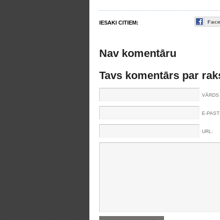
IESAKI CITIEM:
Nav komentāru
Tavs komentārs par rak
VĀRDS 
E-PAST
URL: