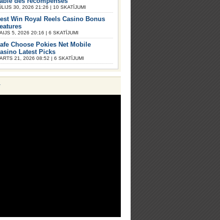
iable des récompenses
ŪLIJS 30, 2026 21:26 | 10 SKATĪJUMI
est Win Royal Reels Casino Bonus
eatures
AIJS 5, 2026 20:16 | 6 SKATĪJUMI
afe Choose Pokies Net Mobile
asino Latest Picks
ARTS 21, 2026 08:52 | 6 SKATĪJUMI
V