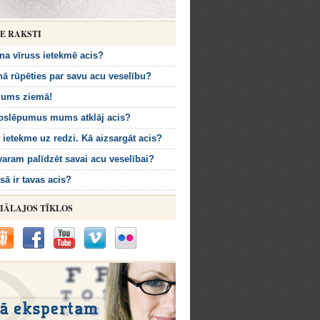
IE RAKSTI
na vīruss ietekmē acis?
nā rūpēties par savu acu veselību?
ums ziemā!
oslēpumus mums atklāj acis?
ietekme uz redzi. Kā aizsargāt acis?
aram palīdzēt savai acu veselībai?
sā ir tavas acis?
IĀLAJOS TĪKLOS