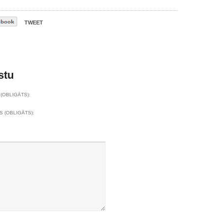
TWEET
stu
(OBLIGĀTS):
S (OBLIGĀTS):