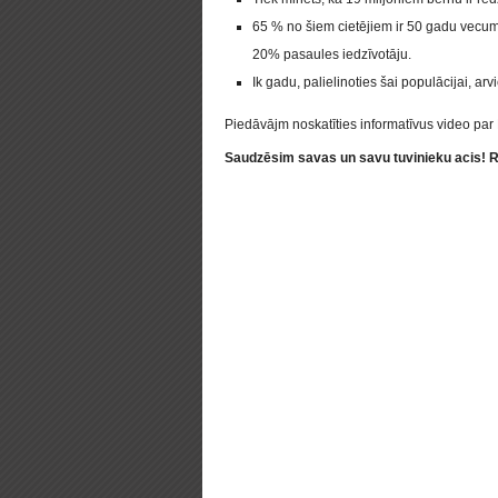
65 % no šiem cietējiem ir 50 gadu vecum
20% pasaules iedzīvotāju.
Ik gadu, palielinoties šai populācijai, 
Piedāvājm noskatīties informatīvus video par
Saudzēsim savas un savu tuvinieku acis! R