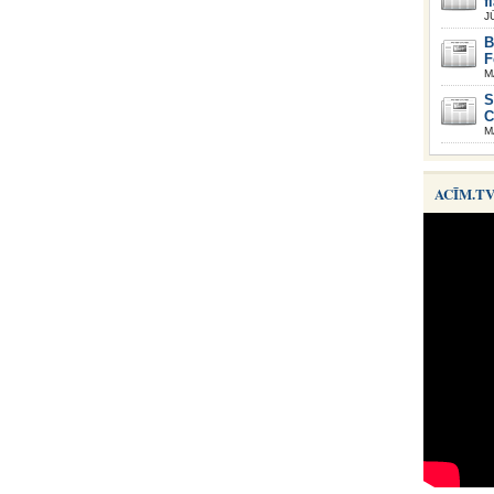
f
J
B
F
M
S
C
M
ACĪM.T