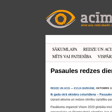
SĀKUMLAPA
REDZE UN ACI
MĪTS VAI PATIESĪBA
VISPĀR
Pasaules redzes die
REDZE UN ACIS
—
EVIJA BARKĀNE
, OKTOBRIS 10
Ik gadu otrā oktobra ceturtdiena -- Pasaule
izprast akluma un redzes slimību izplatību pa
Pasākumu organizē Vision 2020 globāla inicia