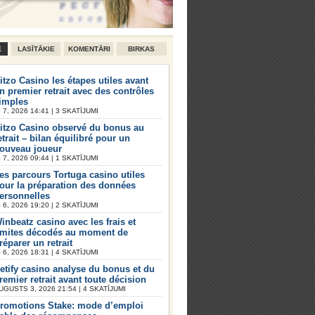
E
LASĪTĀKIE
KOMENTĀRI
BIRKAS
itzo Casino les étapes utiles avant
n premier retrait avec des contrôles
imples
7, 2026 14:41 | 3 SKATĪJUMI
itzo Casino observé du bonus au
etrait – bilan équilibré pour un
ouveau joueur
7, 2026 09:44 | 1 SKATĪJUMI
es parcours Tortuga casino utiles
our la préparation des données
ersonnelles
6, 2026 19:20 | 2 SKATĪJUMI
inbeatz casino avec les frais et
imites décodés au moment de
réparer un retrait
6, 2026 18:31 | 4 SKATĪJUMI
etify casino analyse du bonus et du
remier retrait avant toute décision
UGUSTS 3, 2026 21:54 | 4 SKATĪJUMI
romotions Stake: mode d’emploi