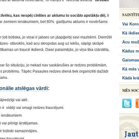
īnās ar akluma novēršanu. To mērķis ir veicināt ikviena
“tiesības
SAISTĪT
cilvēku, kas nespēj cīnīties ar aklumu to sociālo apstākļu dēļ.
Ir
īs ar zemiem ienākumiem, bet 80% gadījumu aklums ir novēršams
Vai Koro
Kā ikdie
ļoti būtiska, jo viņai ir jabaro un jāapģerbj savi mazbērni. Diemžēl
Acu mož
iāzes- stāvoklis, kad acu skropstas aug uz iekšu, sāpīgi skrāpē
tīkamas un traucē ikdienā. Dawi palaimējās, jo viņa tika izārstēta,
Kādus n
Gaismas 
r šo situāciju, jo nekad nav saskārušies ar redzes problēmām,
Kā mēs v
aules problēmu. Tāpēc Pasaules redzes dienā tiek organizēti dažādi
šanu.
Kādā krā
onālie atslēgas vārdi
:
MĒS SOC
jredzīgi vai akli.
m ir vidēji vai smagi redzes traucējumi.
m ienākumiem.
 vai pilnīgi ārstējamas.
ir būtiski samazinājies.
dzes traucējumi.