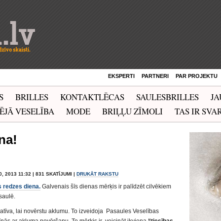
EKSPERTI
PARTNERI
PAR PROJEKTU
S
BRILLES
KONTAKTLĒCAS
SAULESBRILLES
JA
ĒJĀ VESELĪBA
MODE
BRIĻĻU ZĪMOLI
TAS IR SVAR
na!
, 2013 11:32 | 831 SKATĪJUMI |
DRUKĀT RAKSTU
s redzes diena.
Galvenais šīs dienas mērķis ir palīdzēt cilvēkiem
saulē.
tīva, lai novērstu aklumu. To izveidoja Pasaules Veselības