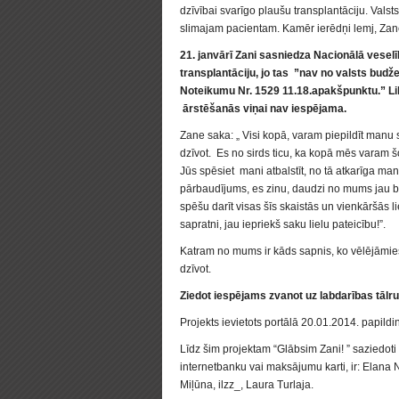
dzīvībai svarīgo plaušu transplantāciju. Vals
slimajam pacientam. Kamēr ierēdņi lemj, Zane 
21. janvārī Zani sasniedza Nacionālā veselī
transplantāciju, jo tas ”nav no valsts b
Noteikumu Nr. 1529 11.18.apakšpunktu.” Liku
ārstēšanās viņai nav iespējama.
Zane saka: „ Visi kopā, varam piepildīt manu s
dzīvot. Es no sirds ticu, ka kopā mēs varam šo
Jūs spēsiet mani atbalstīt, no tā atkarīga 
pārbaudījums, es zinu, daudzi no mums jau būt
spēšu darīt visas šīs skaistās un vienkāršās li
sapratni, jau iepriekš saku lielu pateicību!”.
Katram no mums ir kāds sapnis, ko vēlējāmi
dzīvot.
Ziedot iespējams zvanot uz labdarības tālr
Projekts ievietots portālā 20.01.2014. papild
Līdz šim projektam “Glābsim Zani! ” saziedoti 
internetbanku vai maksājumu karti, ir: Elana
Miļūna, ilzz_, Laura Turlaja.