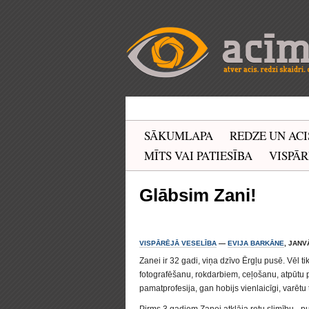
SĀKUMLAPA
REDZE UN ACI
MĪTS VAI PATIESĪBA
VISPĀR
Glābsim Zani!
VISPĀRĒJĀ VESELĪBA
—
EVIJA BARKĀNE
, JANV
Zanei ir 32 gadi, viņa dzīvo Ērgļu pusē. Vēl t
fotografēšanu, rokdarbiem, ceļošanu, atpūtu 
pamatprofesija, gan hobijs vienlaicīgi, varētu