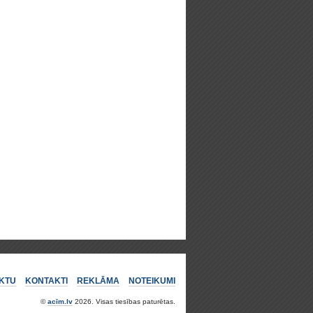
KTU
KONTAKTI
REKLĀMA
NOTEIKUMI
©
acīm.lv
2026. Visas tiesības paturētas.