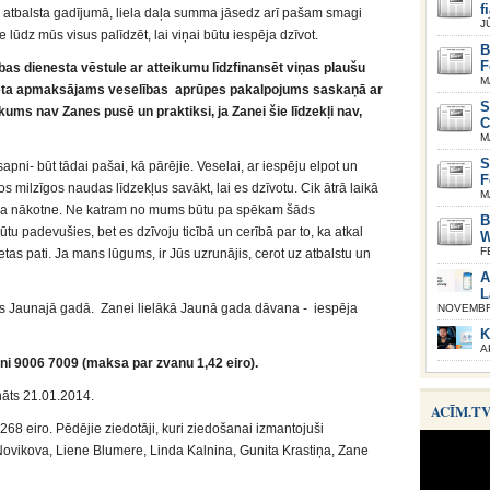
f
ts atbalsta gadījumā, liela daļa summa jāsedz arī pašam smagi
J
lūdz mūs visus palīdzēt, lai viņai būtu iespēja dzīvot.
B
F
bas dienesta vēstule ar atteikumu līdzfinansēt viņas plaušu
M
udžeta apmaksājams veselības aprūpes pakalpojums saskaņā ar
S
ms nav Zanes pusē un praktiksi, ja Zanei šie līdzekļi nav,
C
M
S
apni- būt tādai pašai, kā pārējie. Veselai, ar iespēju elpot un
F
s milzīgos naudas līdzekļus savākt, lai es dzīvotu. Cik ātrā laikā
M
mana nākotne. Ne katram no mums būtu pa spēkam šāds
B
u padevušies, bet es dzīvoju ticībā un cerībā par to, ka atkal
W
F
etas pati. Ja mans lūgums, ir Jūs uzrunājis, cerot uz atbalstu un
A
L
es Jaunajā gadā. Zanei lielākā Jaunā gada dāvana - iespēja
NOVEMBRI
K
A
uni 9006 7009 (maksa par zvanu 1,42 eiro).
ināts 21.01.2014.
ACĪM.T
268 eiro. Pēdējie ziedotāji, kuri ziedošanai izmantojuši
 Novikova, Liene Blumere, Linda Kalnina, Gunita Krastiņa, Zane