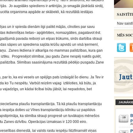
lmonālo arteriālo hipertensiju (PAH). Tas ir sindroms, ko raksturo
ās. Jo augstāks spiediens ir artērijās, jo smagāk jāstrādā sirdij,
raucēta organisma apgāde ar skābekli, kā rezultātā iestājas
SAISTĪT
Nav saistī
as un ir spiesta dienām ilgi palikt mājās, cīnoties par savu
stas ikdienišķas lietas– apģērbties, nomazgāties, pagatavot ēst.
MĒS SOC
gadījumā pavada reiboņi un elpas trūkums, sirds darbība strauji
 rodas sāpes un spiediena sajūta krūšu apvidū un visā ķermenī,
maņu. Zanes ikdiena ir atkarīga no mammas palīdzības, kura gan
tu iztiku. Progresējot slimībai, jau gadu Zane nespēj naktīs gulēt,
 palīdzība. Slimības saasinājuma rezultātā pēdējo pusgadu Zane
par to, ka esi vesels un spējīgs pats izstaigāt šo dienu. Ja Tev ir
tāda ko Tu nespētu. Varbūt reizēm vajag iztēloties, kā būtu, ja
 vajadzīgs, un kādai ticībai būtu jābūt, lai nepadotos, bet
JAUNĀKI
nepieciešama plaušu transplantācija. Tā kā plaušu transplantāciju
 iespēja doties uz Vīnes transplantāciju klīniku uz papildus
B
apstiprināja, ka slimība strauji progresē un tuvākajos mēnešos
p
tu Zanes dzīvību. Operācijas izmaksas ir 120 000 eiro.
A
selības dienestā, lai valsts rastu iespēju līdzfinansēt viņas
P