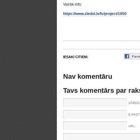
Vairāk info:
httpv://www.ziedot.lv/lv/project/1950
IESAKI CITIEM:
Nav komentāru
Tavs komentārs par rak
VĀRDS 
E-PAST
URL: