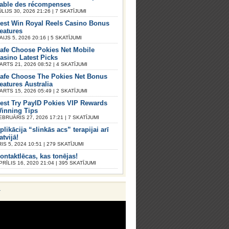
iable des récompenses
ŪLIJS 30, 2026 21:26 | 7 SKATĪJUMI
est Win Royal Reels Casino Bonus
eatures
AIJS 5, 2026 20:16 | 5 SKATĪJUMI
afe Choose Pokies Net Mobile
asino Latest Picks
ARTS 21, 2026 08:52 | 4 SKATĪJUMI
afe Choose The Pokies Net Bonus
eatures Australia
ARTS 15, 2026 05:49 | 2 SKATĪJUMI
est Try PayID Pokies VIP Rewards
inning Tips
EBRUĀRIS 27, 2026 17:21 | 7 SKATĪJUMI
plikācija “slinkās acs” terapijai arī
atvijā!
S 5, 2024 10:51 | 279 SKATĪJUMI
ontaktlēcas, kas tonējas!
PRĪLIS 16, 2020 21:04 | 395 SKATĪJUMI
V