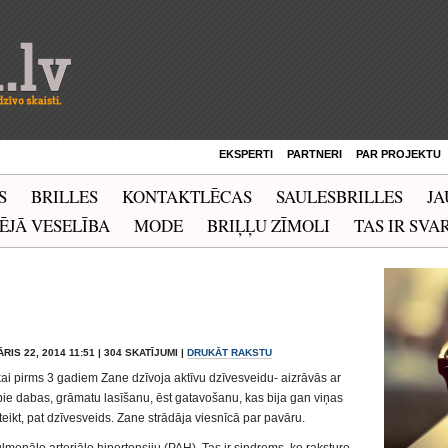
EKSPERTI
PARTNERI
PAR PROJEKTU
S
BRILLES
KONTAKTLĒCAS
SAULESBRILLES
JA
ĒJĀ VESELĪBA
MODE
BRIĻĻU ZĪMOLI
TAS IR SVAR
ĀRIS 22, 2014 11:51 | 304 SKATĪJUMI |
DRUKĀT RAKSTU
ikai pirms 3 gadiem Zane dzīvoja aktīvu dzīvesveidu- aizrāvās ar
pie dabas, grāmatu lasīšanu, ēst gatavošanu, kas bija gan viņas
 teikt, pat dzīvesveids. Zane strādāja viesnīcā par pavāru.