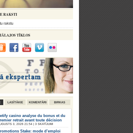
IE RAKSTI
tu rakstu
IĀLAJOS TĪKLOS
E
LASĪTĀKIE
KOMENTĀRI
BIRKAS
etify casino analyse du bonus et du
remier retrait avant toute décision
UGUSTS 3, 2026 21:54 | 3 SKATĪJUMI
romotions Stake: mode d’emploi