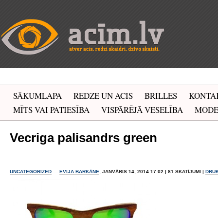
SĀKUMLAPA
REDZE UN ACIS
BRILLES
KONTA
MĪTS VAI PATIESĪBA
VISPĀRĒJĀ VESELĪBA
MOD
Vecriga palisandrs green
UNCATEGORIZED
—
EVIJA BARKĀNE
, JANVĀRIS 14, 2014 17:02 | 81 SKATĪJUMI |
DRU