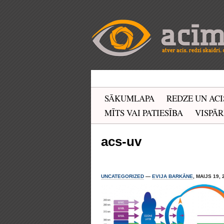
SĀKUMLAPA
REDZE UN ACI
MĪTS VAI PATIESĪBA
VISPĀR
acs-uv
UNCATEGORIZED
—
EVIJA BARKĀNE
, MAIJS 19, 