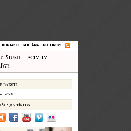
KONTAKTI
REKLĀMA
NOTEIKUMI
UTĀJUMI
ACĪM.TV
ĪGI!
IE RAKSTI
tu rakstu
IĀLAJOS TĪKLOS