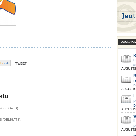
JAUNĀKI
R
u
TWEET
s
AUGUSTS 
R
r
n
AUGUSTS 
stu
L
p
p
(OBLIGĀTS):
AUGUSTS 
W
S (OBLIGĀTS):
l
p
AUGUSTS 