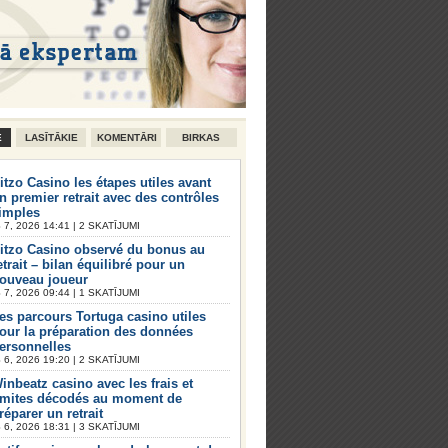
E
LASĪTĀKIE
KOMENTĀRI
BIRKAS
itzo Casino les étapes utiles avant
n premier retrait avec des contrôles
imples
7, 2026 14:41 | 2 SKATĪJUMI
itzo Casino observé du bonus au
etrait – bilan équilibré pour un
ouveau joueur
7, 2026 09:44 | 1 SKATĪJUMI
es parcours Tortuga casino utiles
our la préparation des données
ersonnelles
6, 2026 19:20 | 2 SKATĪJUMI
inbeatz casino avec les frais et
imites décodés au moment de
réparer un retrait
6, 2026 18:31 | 3 SKATĪJUMI