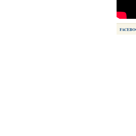
FACEBO