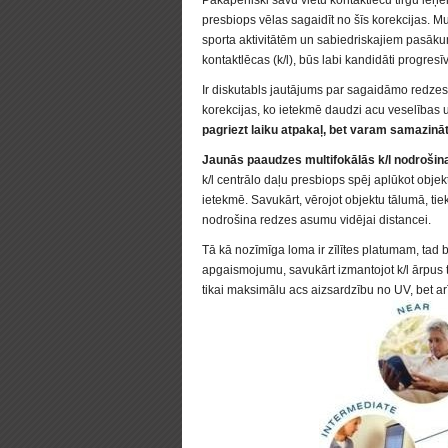
Pakāpeniski savu vietu kontaktlēcu tirgū ieņem
presbiops vēlas sagaidīt no šīs korekcijas. Mu
sporta aktivitātēm un sabiedriskajiem pasāk
kontaktlēcas (k/l), būs labi kandidāti progresī
Ir diskutabls jautājums par sagaidāmo redzes 
korekcijas, ko ietekmē daudzi acu veselības un
pagriezt laiku atpakaļ, bet varam samazinā
Jaunās paaudzes multifokālās k/l nodroši
k/l centrālo daļu presbiops spēj aplūkot obje
ietekmē. Savukārt, vērojot objektu tālumā, tiek 
nodrošina redzes asumu vidējai distancei.
Tā kā nozīmīga loma ir zīlītes platumam, tad 
apgaismojumu, savukārt izmantojot k/l ārpus t
tikai maksimālu acs aizsardzību no UV, bet arī