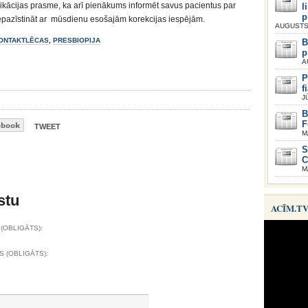
ikācijas prasme, ka arī pienākums informēt savus pacientus par
l
p
pazīstināt ar mūsdienu esošajām korekcijas iespējām.
AUGUSTS 
KONTAKTLĒCAS
,
PRESBIOPIJA
B
p
A
P
f
J
B
F
TWEET
M
S
C
M
stu
ACĪM.T
(OBLIGĀTS):
S (OBLIGĀTS):