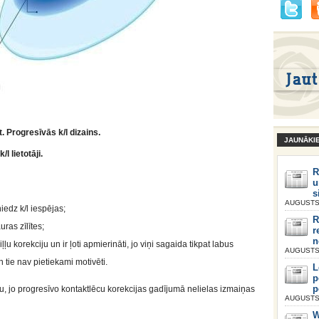
t. Progresīvās k/l dizains.
JAUNĀKI
/l lietotāji.
R
u
s
AUGUSTS 
edz k/l iespējas;
R
ras zīlītes;
r
n
ļļu korekciju un ir ļoti apmierināti, jo viņi sagaida tikpat labus
AUGUSTS 
n tie nav pietiekami motivēti.
L
p
p
, jo progresīvo kontaktlēcu korekcijas gadījumā nelielas izmaiņas
AUGUSTS 
W