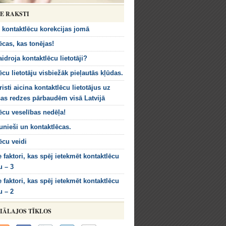
IE RAKSTI
kontaktlēcu korekcijas jomā
ēcas, kas tonējas!
idroja kontaktlēcu lietotāji?
ēcu lietotāju visbiežāk pieļautās kļūdas.
isti aicina kontaktlēcu lietotājus uz
s redzes pārbaudēm visā Latvijā
ēcu veselības nedēļa!
aunieši un kontaktlēcas.
ēcu veidi
e faktori, kas spēj ietekmēt kontaktlēcu
 – 3
e faktori, kas spēj ietekmēt kontaktlēcu
 – 2
IĀLAJOS TĪKLOS