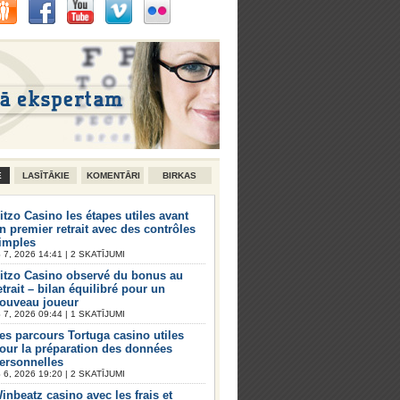
E
LASĪTĀKIE
KOMENTĀRI
BIRKAS
itzo Casino les étapes utiles avant
n premier retrait avec des contrôles
imples
7, 2026 14:41 | 2 SKATĪJUMI
itzo Casino observé du bonus au
etrait – bilan équilibré pour un
ouveau joueur
7, 2026 09:44 | 1 SKATĪJUMI
es parcours Tortuga casino utiles
our la préparation des données
ersonnelles
6, 2026 19:20 | 2 SKATĪJUMI
inbeatz casino avec les frais et