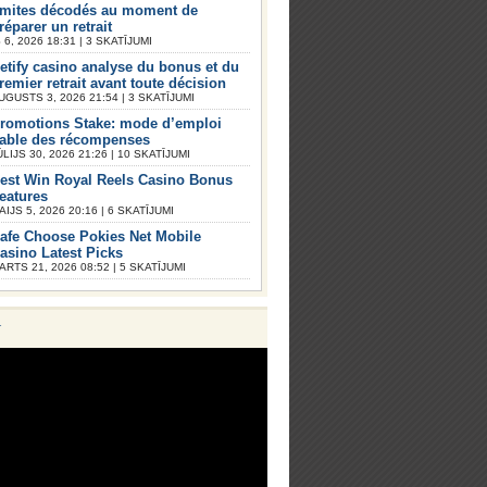
imites décodés au moment de
réparer un retrait
6, 2026 18:31 | 3 SKATĪJUMI
etify casino analyse du bonus et du
remier retrait avant toute décision
UGUSTS 3, 2026 21:54 | 3 SKATĪJUMI
romotions Stake: mode d’emploi
iable des récompenses
ŪLIJS 30, 2026 21:26 | 10 SKATĪJUMI
est Win Royal Reels Casino Bonus
eatures
AIJS 5, 2026 20:16 | 6 SKATĪJUMI
afe Choose Pokies Net Mobile
asino Latest Picks
ARTS 21, 2026 08:52 | 5 SKATĪJUMI
V