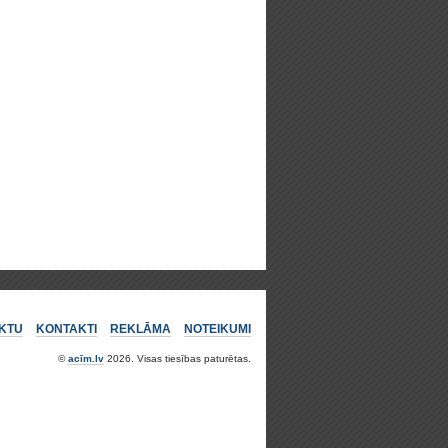
KTU
KONTAKTI
REKLĀMA
NOTEIKUMI
©
acīm.lv
2026. Visas tiesības paturētas.