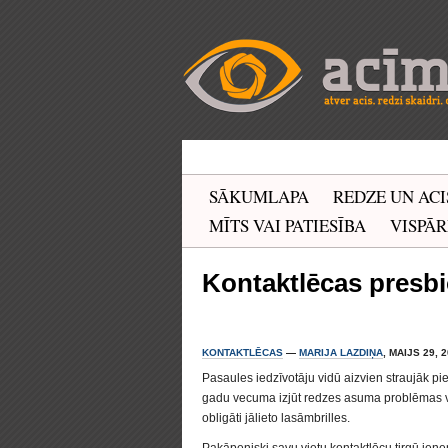
SĀKUMLAPA
REDZE UN ACI
MĪTS VAI PATIESĪBA
VISPĀR
Kontaktlēcas presb
KONTAKTLĒCAS
—
MARIJA LAZDIŅA
, MAIJS 29, 
Pasaules iedzīvotāju vidū aizvien straujāk pie
gadu vecuma izjūt redzes asuma problēmas 
obligāti jālieto lasāmbrilles.