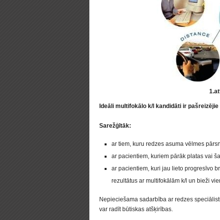
1.at
Ideāli multifokālo k/l kandidāti ir pašreizējie k
Sarežģītāk:
ar tiem, kuru redzes asuma vēlmes pārsni
ar pacientiem, kuriem pārāk platas vai šau
ar pacientiem, kuri jau lieto progresīvo bri
rezultātus ar multifokālām k/l un bieži vie
Nepieciešama sadarbība ar redzes speciālistu
var radīt būtiskas atšķirības.