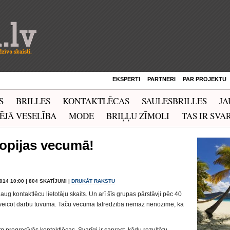
EKSPERTI
PARTNERI
PAR PROJEKTU
S
BRILLES
KONTAKTLĒCAS
SAULESBRILLES
JA
ĒJĀ VESELĪBA
MODE
BRIĻĻU ZĪMOLI
TAS IR SVAR
iopijas vecumā!
2014 10:00 | 804 SKATĪJUMI |
DRUKĀT RAKSTU
aug kontaktlēcu lietotāju skaits. Un arī šīs grupas pārstāvji pēc 40
veicot darbu tuvumā. Taču vecuma tālredzība nemaz nenozīmē, ka