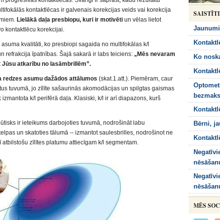
 progresīvās kontaktlēcas. Svarīgi ir saprast, kādu rezultātu
ltifokālās kontaktlēcas ir galvenais korekcijas veids vai korekcija
SAISTĪT
umiem.
Lielākā daļa presbiopu, kuri ir motivēti
un vēlas lietot
Jaunumi 
vo kontaktlēcu korekcijai.
Kontaktl
asuma kvalitāti, ko presbiopi sagaida no multifokālas k/l
 refrakcija īpatnības. Šajā sakarā ir labs teiciens:
„Mēs nevaram
Ko noska
t Jūsu atkarību no lasāmbrillēm”.
Kontaktl
na redzes asumu dažādos attālumos
(skat.1.att.). Piemēram, caur
Optometr
ktus tuvumā, jo zīlīte sašaurinās akomodācijas un spilgtas gaismas
bezmaksa
izmantota k/l perifērā daļa. Klasiski, k/l ir arī diapazons, kurš
Kontaktl
būtisks ir ieteikums darbojoties tuvumā, nodrošināt labu
Bērni, j
elpas un skatoties tālumā -- izmantot saulesbrilles, nodrošinot ne
Kontaktl
 atbilstošu zīlītes platumu attiecīgam k/l segmentam.
Negatīvi
nēsāšanu
Negatīvi
nēsāšanu
MĒS SOC