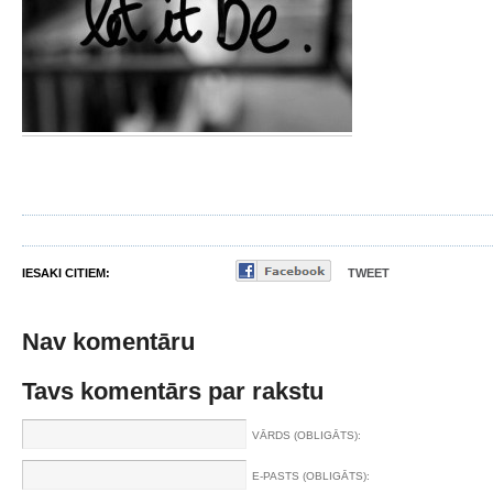
IESAKI CITIEM:
TWEET
Nav komentāru
Tavs komentārs par rakstu
VĀRDS (OBLIGĀTS):
E-PASTS (OBLIGĀTS):