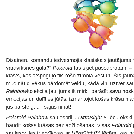
Dizaineru komandu iedvesmojis klasiskais jautājums 
varavīksnes galā?”
Polaroid
tas šķiet pašsaprotami – p
klāsts, kas atspoguļo tik košo zīmola vēsturi. Šīs jaunā
mudināt cilvēkus pārdomāt veidu, kādā viņi uztver sau
Rainbow
kolekcija ļauj jums ik mirkli parādīt savu nos
emocijas un dalīties jūtās, izmantojot košas krāsu nia
jūs pārsteigt un sajūsmināt!
Polaroid Rainbow
saulesbriļļu
UltraSight™
lēcu eksklu
baudīt košas krāsas bez apžilbšanas. Visas
Polaroid
saulesbrilles ir aprīkotas ar
UltraSight™
lēcām, kas n