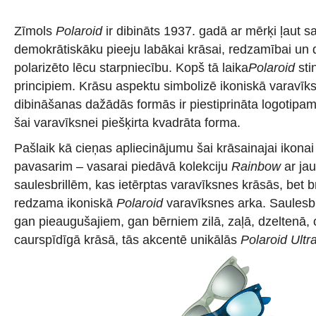
Zīmols
Polaroid
ir dibināts 1937. gadā ar mērķi ļaut s
demokrātiskāku pieeju labākai krāsai, redzamībai un d
polarizēto lēcu starpniecību. Kopš tā laika
Polaroid
sti
principiem. Krāsu aspektu simbolizē ikoniskā varavīk
dibināšanas dažādās formās ir piestiprināta logotipa
šai varavīksnei piešķirta kvadrāta forma.
Pašlaik kā cieņas apliecinājumu šai krāsainajai ikona
pavasarim – vasarai piedāvā kolekciju
Rainbow
ar ja
saulesbrillēm, kas ietērptas varavīksnes krāsās, bet br
redzama ikoniskā
Polaroid
varavīksnes arka. Saulesbr
gan pieaugušajiem, gan bērniem zilā, zaļā, dzeltenā, 
caurspīdīgā krāsā, tās akcentē unikālās
Polaroid Ult