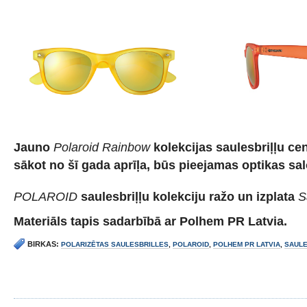
Jauno
Polaroid Rainbow
kolekcijas saulesbriļļu cen
sākot no šī gada aprīļa, būs pieejamas optikas sa
POLAROID
saulesbriļļu kolekciju ražo un izplata
S
Materiāls tapis sadarbībā ar Polhem PR Latvia.
BIRKAS:
POLARIZĒTAS SAULESBRILLES
,
POLAROID
,
POLHEM PR LATVIA
,
SAULE