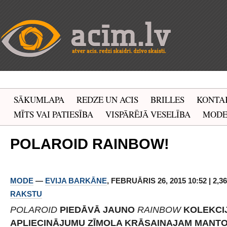
SĀKUMLAPA
REDZE UN ACIS
BRILLES
KONTA
MĪTS VAI PATIESĪBA
VISPĀRĒJĀ VESELĪBA
MOD
POLAROID RAINBOW!
MODE
—
EVIJA BARKĀNE
, FEBRUĀRIS 26, 2015 10:52 | 2,
RAKSTU
POLAROID
PIEDĀVĀ JAUNO
RAINBOW
KOLEKCIJ
APLIECINĀJUMU ZĪMOLA KRĀSAINAJAM MANT