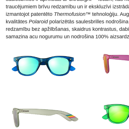
traucējumiem brīvu redzamību un ir ekskluzīvi izstr
izmantojot patentēto
Thermofusion™
tehnoloģiju. Au
kvalitātes
Polaroid
polarizētās saulesbrilles nodrošin
redzamību bez apžilbšanas, skaidrus kontrastus, dabi
samazina acu nogurumu un nodrošina 100% aizsardzī