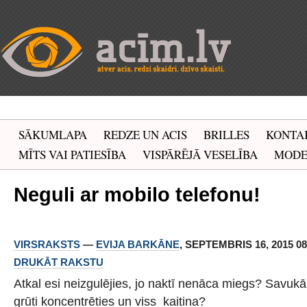
SĀKUMLAPA
REDZE UN ACIS
BRILLES
KONTA
MĪTS VAI PATIESĪBA
VISPĀRĒJĀ VESELĪBA
MOD
Neguli ar mobilo telefonu!
VIRSRAKSTS
—
EVIJA BARKĀNE
, SEPTEMBRIS 16, 2015 08:
DRUKĀT RAKSTU
Atkal esi neizgulējies, jo naktī nenāca miegs? Savukār
grūti koncentrēties un viss kaitina?