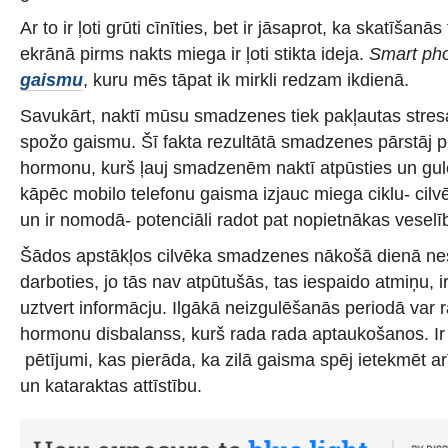
Ar to ir ļoti grūti cīnīties, bet ir jāsaprot, ka skatīšanā
ekrānā pirms nakts miega ir ļoti stikta ideja.
Smart pho
gaismu
, kuru mēs tāpat ik mirkli redzam ikdienā.
Savukārt, naktī mūsu smadzenes tiek pakļautas stresa
spožo gaismu. Šī fakta rezultātā smadzenes pārstāj 
hormonu, kurš ļauj smadzenēm naktī atpūsties un gulē
kāpēc mobilo telefonu gaisma izjauc miega ciklu- cilv
un ir nomodā- potenciāli radot pat nopietnākas vesel
Šādos apstākļos cilvēka smadzenes nākošā dienā nesp
darboties, jo tās nav atpūtušās, tas iespaido atmiņu, i
uztvert informācju. Ilgākā neizgulēšanās periodā var r
hormonu disbalanss, kurš rada rada aptaukošanos. Ir
pētījumi, kas pierāda, ka zilā gaisma spēj ietekmēt ar
un kataraktas attīstību.