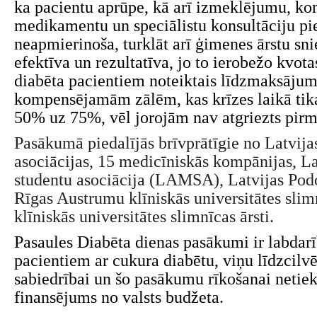
ka pacientu aprūpe, kā arī izmeklējumu, 
medikamentu un speciālistu konsultāciju pi
neapmierinoša, turklāt arī ģimenes ārstu sn
efektīva un rezultatīva, jo to ierobežo kvota
diabēta pacientiem noteiktais līdzmaksājum
kompensējamām zālēm, kas krīzes laikā tika
50% uz 75%, vēl jorojām nav atgriezts pirm
Pasākumā piedalījās brīvprātīgie no Latvija
asociācijas, 15 medicīniskās kompānijas, L
studentu asociācija (LAMSA), Latvijas Pod
Rīgas Austrumu klīniskās universitātes slim
klīniskās universitātes slimnīcas ārsti.
Pasaules Diabēta dienas pasākumi ir labdar
pacientiem ar cukura diabētu, viņu līdzcilvē
sabiedrībai un šo pasākumu rīkošanai netie
finansējums no valsts budžeta.