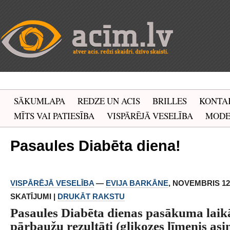
SĀKUMLAPA
REDZE UN ACIS
BRILLES
KONTA
MĪTS VAI PATIESĪBA
VISPĀRĒJĀ VESELĪBA
MOD
Pasaules Diabēta diena!
VISPĀRĒJĀ VESELĪBA
—
EVIJA BARKĀNE
, NOVEMBRIS 12, 
SKATĪJUMI |
DRUKĀT RAKSTU
Pasaules Diabēta dienas pasākuma laikā
pārbaužu rezultāti (glikozes līmenis asin