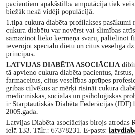
pacientiem apakšstilba amputācija tiek veik
biežāk nekā vidēji populācijā.
1.tipa cukura diabēta profilakses pasākumi 
cukura diabētu var novērst vai slimības attīs
samazinot lieko ķermeņa svaru, palielinot fiz
ievērojot speciālu diētu un citus veselīga d
principus.
LATVIJAS DIABĒTA ASOCIĀCIJA
dibi
tā apvieno cukura diabēta pacientus, ārstus
farmaceitus, citus veselības aprūpes profesi
gribas cilvēkus ar mērķi risināt cukura diabē
medicīniskās, sociālās un psiholoģiskās pro
ir Starptautiskās Diabēta Federācijas (IDF) 
2005.gada.
Latvijas Diabēta asociācijas birojs atrodas 
ielā 133. Tālr.: 67378231. E-pasts:
latvdiab