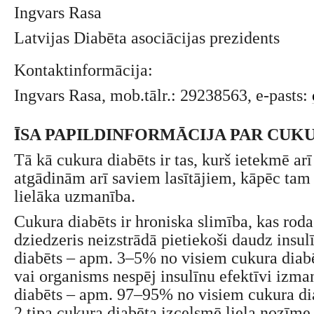
Ingvars Rasa
Latvijas Diabēta asociācijas prezidents
Kontaktinformācija:
Ingvars Rasa, mob.tālr.: 29238563, e-pasts:
ĪSA PAPILDINFORMĀCIJA PAR CUK
Tā kā cukura diabēts ir tas, kurš ietekmē ar
atgādinām arī saviem lasītājiem, kāpēc tam 
lielāka uzmanība.
Cukura diabēts ir hroniska slimība, kas roda
dziedzeris neizstrādā pietiekoši daudz insul
diabēts – apm. 3–5% no visiem cukura diab
vai organisms nespēj insulīnu efektīvi izman
diabēts – apm. 97–95% no visiem cukura di
2.tipa cukura diabēta izcelsmē liela nozīme 