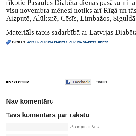
rīkotie Pasaules Diabēta dienas pasākumi ja
visu novembra mēnesi notiks arī Rīgā un tās
Aizputē, Alūksnē, Cēsīs, Limbažos, Siguldā,
Materiāls tapis sadarbībā ar Latvijas Diabēt
BIRKAS:
ACIS UN CUKURA DIABĒTS
,
CUKURA DIABĒTS
,
REDZE
IESAKI CITIEM:
TWEET
Nav komentāru
Tavs komentārs par rakstu
VĀRDS (OBLIGĀTS):