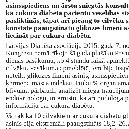
asinsspiediens un ārstu sniegtās konsultā
ka cukura diabēta pacientu veselības st
pasliktinās, tāpat arī pieaug to cilvēku 
konstatē paaugstinātu glikozes līmeni as
liecināt par cukura diabētu.
Latvijas Diabēta asociācija 2015. gada 7. 
Kongresu namā rīkoja šā gada plašāko Pasa
dienas pasākumu, ko 4 stundu laikā apmeklē
cilvēku. Pasākuma apmeklētājiem bija iesp
noteikt glikozes līmeni asinīs, asinsspiedie
ķermeņa masas indeksu, tauku % organismā,
blīvuma pārbaudi, analizēt miega traucēju
endokrinologu, internistu, kā arī podologa 
informāciju par cukura diabētu.
Vairāk kā 10 cilvēkiem ar cukura diabētu gl
asinīs bija ekstremāli paaugstināts 18,2–26