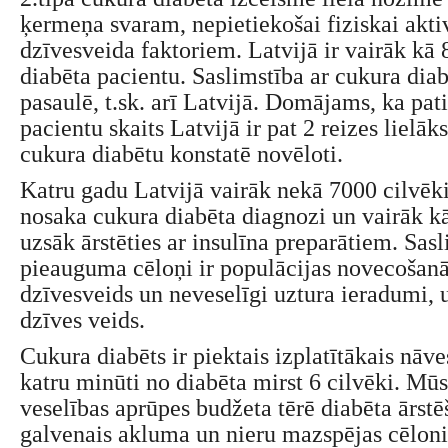
ķermeņa svaram, nepietiekošai fiziskai aktiv
dzīvesveida faktoriem. Latvijā ir vairāk kā
diabēta pacientu. Saslimstība ar cukura dia
pasaulē, t.sk. arī Latvijā. Domājams, ka pat
pacientu skaits Latvijā ir pat 2 reizes lielāks
cukura diabētu konstatē novēloti.
Katru gadu Latvijā vairāk nekā 7000 cilvēk
nosaka cukura diabēta diagnozi un vairāk k
uzsāk ārstēties ar insulīna preparātiem. Sas
pieauguma cēloņi ir populācijas novecošanā
dzīvesveids un neveselīgi uztura ieradumi, 
dzīves veids.
Cukura diabēts ir piektais izplatītākais nāve
katru minūti no diabēta mirst 6 cilvēki. M
veselības aprūpes budžeta tērē diabēta ārstē
galvenais akluma un nieru mazspējas cēloni