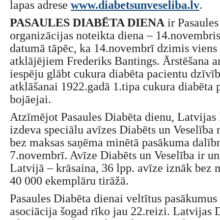
lapas adrese
www.diabetsunveseliba.lv
.
PASAULES DIABĒTA DIENA
ir Pasaules
organizācijas noteikta diena – 14.novembris,
datumā tāpēc, ka 14.novembrī dzimis viens 
atklājējiem Frederiks Bantings. Ārstēšana a
iespēju glābt cukura diabēta pacientu dzīvīb
atklāšanai 1922.gadā 1.tipa cukura diabēta p
bojāejai.
Atzīmējot Pasaules Diabēta dienu, Latvijas 
izdeva speciālu avīzes Diabēts un Veselība
bez maksas saņēma minētā pasākuma dalībn
7.novembrī. Avīze Diabēts un Veselība ir un
Latvijā – krāsaina, 36 lpp. avīze iznāk bez
40 000 ekemplāru tirāžā.
Pasaules Diabēta dienai veltītus pasākumus
asociācija šogad rīko jau 22.reizi. Latvijas 