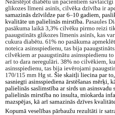
Neārstējot diabētu un pacientiem savlaicīgi
glikozes līmeni asinīs, cilvēka dzīvība ir a
samazinās dzīvildze par 6
–
10 gadiem, pasli
kvalitāte un palielinās mirstība.
Pasaules Di
pasākuma laikā 3,3% cilvēku pirmo reizi tik
paaugstināts glikozes līmenis asinīs, kas var
cukura diabētu. 61% no pasākuma apmeklēt
noteica asinsspiedienu, tas bija paaugstināt
cilvēkiem ar paaugstinātu asinsspiedienu to 
arī to dara neregulāri. 38% no cilvēkiem, ku
asinsspiedienu, tas bija ievērojami paaugsti
170/115 mm Hg st.
Šie skaitļi liecina par to
sasniegti asinsspiediena ārstēšanas mērķi, k
palielinās saslimstība ar sirds un asinsvadu
palielinās mirstība no insulta, miokarda infa
mazspējas, kā arī samazinās dzīves kvalitāte
Kopumā veselības pārbaužu rezultāti ir satra