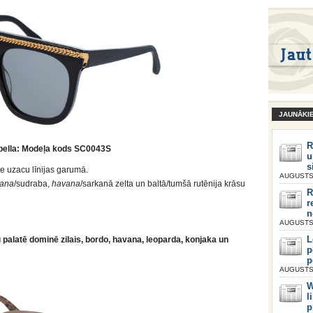
JAUNĀKI
R
abella: Modeļa kods SC0043S
u
s
īte uzacu līnijas garumā.
AUGUSTS 
ana
/sudraba,
havana
/sarkanā zelta un baltā/tumšā rutēnija krāsu
R
r
n
AUGUSTS 
L
 palatē dominē zilais, bordo, havana, leoparda, konjaka un
p
p
AUGUSTS 
W
l
p