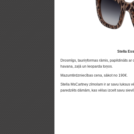
Stella Es
Drosmīgs, tauriņformas rāmis, papildināts ar 
havana, zaļā un leoparda toņos.
Mazumtirdzniecības cena, sākot no 190€.
Stella MsCartney zīmolam ir ar savu luksus 
paredzēts dāmām, kas vēlas izcelt savu sievi