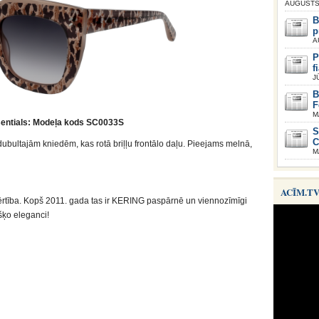
AUGUSTS 
B
p
A
P
f
J
B
F
M
sentials: Modeļa kods SC0033S
S
C
dubultajām kniedēm, kas rotā briļļu frontālo daļu. Pieejams melnā,
M
ACĪM.T
vērtība. Kopš 2011. gada tas ir KERING paspārnē un viennozīmīgi
šķo eleganci!