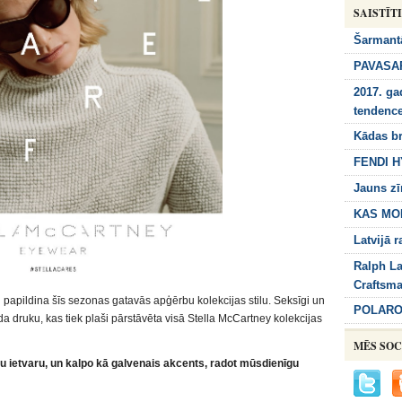
SAISTĪT
Šarmant
PAVASAR
2017. ga
tendenc
Kādas br
FENDI 
Jauns zī
KAS MO
Latvijā 
Ralph La
Craftsm
ki papildina šīs sezonas gatavās apģērbu kolekcijas stilu. Seksīgi un
POLARO
rda druku, kas tiek plaši pārstāvēta visā Stella McCartney kolekcijas
MĒS SOC
u ietvaru, un kalpo kā galvenais akcents, radot mūsdienīgu