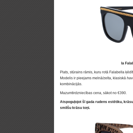
la Fal
Plats, stūrains rāmis, kuru rotā Falabella ķēd
Modelis ir pieejams melnā/zelta, klasiskā
hav
kombinācijās.
Mazumtirdzniecības cena, sākot no €390.
Atspoguļojot šī gada rudens estētiku, krāsu
smilšu krāsu toņi.