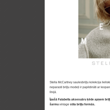
Stella McCartney saulesbriļļu kolekcija lielis
neparasti briļļu modeļi ir papildināti ar leopa
līnijā.
Īpašā Falabella aksesuāru ķēde apņem briļļ
šarmu
vintage
stila briļļu formās.