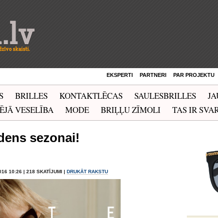
EKSPERTI
PARTNERI
PAR PROJEKTU
S
BRILLES
KONTAKTLĒCAS
SAULESBRILLES
JA
ĒJĀ VESELĪBA
MODE
BRIĻĻU ZĪMOLI
TAS IR SVAR
dens sezonai!
016 10:26 | 218 SKATĪJUMI |
DRUKĀT RAKSTU