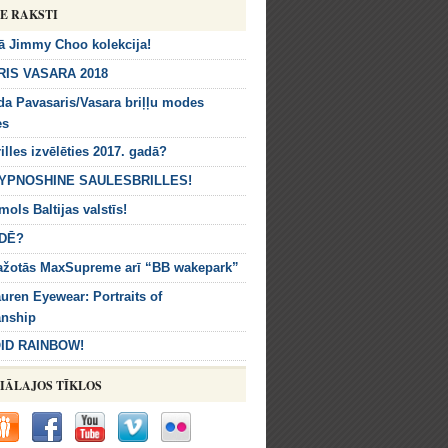
IE RAKSTI
ā Jimmy Choo kolekcija!
IS VASARA 2018
da Pavasaris/Vasara briļļu modes
es
illes izvēlēties 2017. gadā?
HYPNOSHINE SAULESBRILLES!
mols Baltijas valstīs!
DĒ?
ražotās MaxSupreme arī “BB wakepark”
uren Eyewear: Portraits of
anship
ID RAINBOW!
IĀLAJOS TĪKLOS