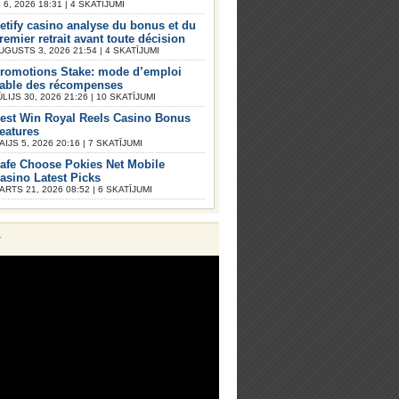
6, 2026 18:31 | 4 SKATĪJUMI
etify casino analyse du bonus et du
remier retrait avant toute décision
UGUSTS 3, 2026 21:54 | 4 SKATĪJUMI
romotions Stake: mode d’emploi
iable des récompenses
ŪLIJS 30, 2026 21:26 | 10 SKATĪJUMI
est Win Royal Reels Casino Bonus
eatures
AIJS 5, 2026 20:16 | 7 SKATĪJUMI
afe Choose Pokies Net Mobile
asino Latest Picks
ARTS 21, 2026 08:52 | 6 SKATĪJUMI
V