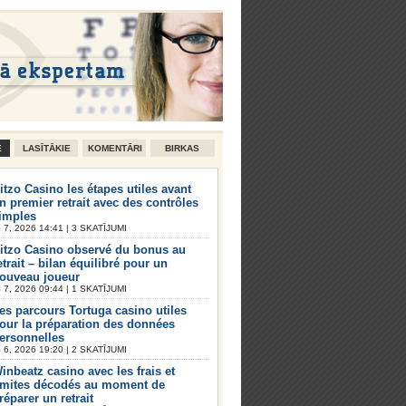
E
LASĪTĀKIE
KOMENTĀRI
BIRKAS
itzo Casino les étapes utiles avant
n premier retrait avec des contrôles
imples
7, 2026 14:41 | 3 SKATĪJUMI
itzo Casino observé du bonus au
etrait – bilan équilibré pour un
ouveau joueur
7, 2026 09:44 | 1 SKATĪJUMI
es parcours Tortuga casino utiles
our la préparation des données
ersonnelles
6, 2026 19:20 | 2 SKATĪJUMI
inbeatz casino avec les frais et
imites décodés au moment de
réparer un retrait