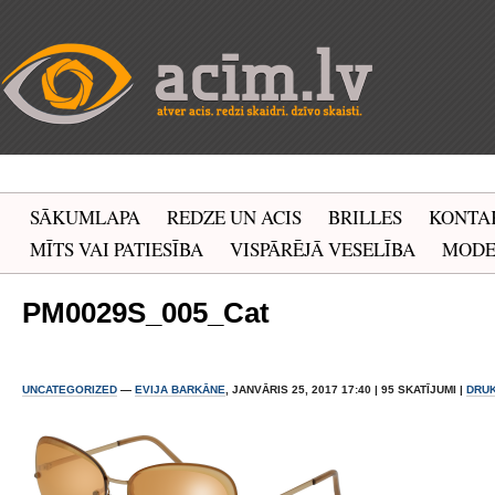
SĀKUMLAPA
REDZE UN ACIS
BRILLES
KONTA
MĪTS VAI PATIESĪBA
VISPĀRĒJĀ VESELĪBA
MOD
PM0029S_005_Cat
UNCATEGORIZED
—
EVIJA BARKĀNE
, JANVĀRIS 25, 2017 17:40 | 95 SKATĪJUMI |
DRU