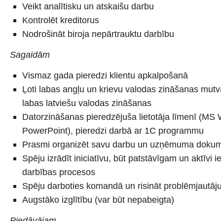
Veikt analītisku un atskaišu darbu
Kontrolēt kreditorus
Nodrošināt biroja nepārtrauktu darbību
Sagaidām
Vismaz gada pieredzi klientu apkalpošanā
Ļoti labas angļu un krievu valodas zināšanas mutv
labas latviešu valodas zināšanas
Datorzināšanas pieredzējuša lietotāja līmenī (MS
PowerPoint), pieredzi darbā ar 1C programmu
Prasmi organizēt savu darbu un uzņēmuma dokume
Spēju izrādīt iniciatīvu, būt patstāvīgam un aktīvi
darbības procesos
Spēju darboties komandā un risināt problēmjautā
Augstāko izglītību (var būt nepabeigta)
Piedāvājam