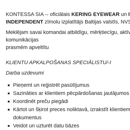
KONTESSA SIA -- oficiālais
KERING EYEWEAR
un
INDEPENDENT
zīmolu izplatītājs Baltijas valstīs, N
Meklējam savai komandai atbildīgu, mērķtiecīgu, akt
komunikācijas
prasmēm apveltītu
KLIENTU APKALPOŠANAS SPECIĀLISTU/-I
Darba uzdevumi
Pieņemt un reģistrēt pasūtījumus
Sazināties ar klientiem pēcpārdošanas jautājumos
Koordinēt preču piegādi
Kārtot un šķirot preces noliktavā, izrakstīt klient
dokumentus
Veidot un uzturēt datu bāzes