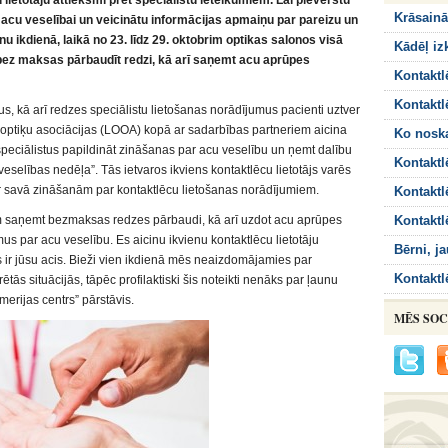
 lietotāju attieksmi pret speciālistu ieteikumiem. Lai pievērstu
Krāsainā
 acu veselībai un veicinātu informācijas apmaiņu par pareizu un
u ikdienā, laikā no 23. līdz 29. oktobrim optikas salonos visā
Kādēļ iz
a bez maksas pārbaudīt redzi, kā arī saņemt acu aprūpes
Kontaktl
Kontaktl
us, kā arī redzes speciālistu lietošanas norādījumus pacienti uztver
n optiķu asociācijas (LOOA) kopā ar sadarbības partneriem aicina
Ko noska
speciālistus papildināt zināšanas par acu veselību un ņemt dalību
Kontaktl
eselības nedēļa”. Tās ietvaros ikviens kontaktlēcu lietotājs varēs
par savā zināšanām par kontaktlēcu lietošanas norādījumiem.
Kontaktl
jiem saņemt bezmaksas redzes pārbaudi, kā arī uzdot acu aprūpes
Kontaktl
us par acu veselību. Es aicinu ikvienu kontaktlēcu lietotāju
Bērni, j
s ir jūsu acis. Bieži vien ikdienā mēs neaizdomājamies par
Kontaktl
ās situācijās, tāpēc profilaktiski šis noteikti nenāks par ļaunu
erijas centrs” pārstāvis.
MĒS SOC