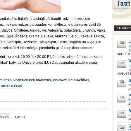
ntaktlēcu lietotāji ir aicināti pārbaudīt redzi un uzdot sev
ez maksas redzes pārbaudes kontaktlēcu lietotāji varēs veikt 35
JAUNĀKI
, Balvos, Smiltenē, Aizkrauklē, Valmierā, Salacgrīvā, Līvānos, Valkā,
s, Ogrē, Ādažos, Olainē, Bauskā, Alūksnē, Saldū, Ķekavā, Ludzā,
L
pājā, Ventspilī, Rēzeknē, Daugavpilī, Cēsīs, Jelgavā un Rīgā. Lai
p
 sekot līdzi informācijai pieminēto pilsētu optikas salonos.
p
AUGUSTS 
brī, no plkst. 16.00 līdz 20.00 Rīgā notiks arī konference nozares
W
elībai” Latvijas Universitātes (LU) Dabaszinātņu akadēmiskajā
l
p
AUGUSTS 
B
TLĒCAS
,
KONTAKTLĒCU DIAMETRS
,
KONTAKTLĒCU ĪPAŠĪBAS
,
p
KONTAKTLĒCAS
A
P
f
J
B
F
TWEET
M
S
C