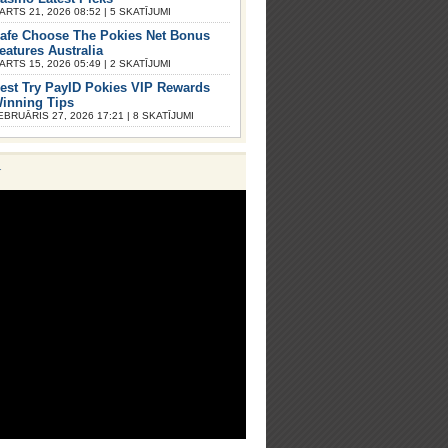
ARTS 21, 2026 08:52 | 5 SKATĪJUMI
afe Choose The Pokies Net Bonus
eatures Australia
ARTS 15, 2026 05:49 | 2 SKATĪJUMI
est Try PayID Pokies VIP Rewards
inning Tips
EBRUĀRIS 27, 2026 17:21 | 8 SKATĪJUMI
V