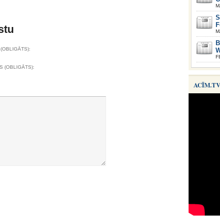
M
S
F
stu
M
B
(OBLIGĀTS):
W
F
S (OBLIGĀTS):
ACĪM.T