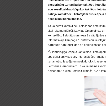
speciālisti ir novērojuši paviršu
kontaktlēcu
pastiprinātu uzmanību kontaktlēcu lietotāju
acu veselībai draudzīgu kontaktlēcu lietošan
Latvijā kontaktlēcu lietotājiem būs iespēj
speciālistu konsultācijas.
Tā kā nereti kontaktlēcu lietošanas noteiktum
tikai rekomendējoši, Latvijas Optometristu u
kontaktlēcu lietotājus un nozarē strādājošos 
informatīvajā kampaņā “Kontaktlēcu lietotāju v
pārbaudīt gan redzi, gan arī pārliecināties 
“Šī ir brīnišķīga iespēja kontaktlēcu lietotā
speciālistiem visus sev interesējošos jautājum
izmantot šo iespēju un noskaidrot, cik vesela
lietošanas ieradumiem un kā tie mainās konkrēt
nevienam,” aicina Pēteris Cikmačs, SIA “Optom