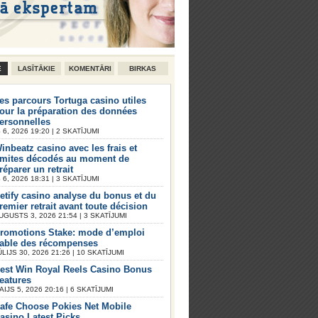
E
LASĪTĀKIE
KOMENTĀRI
BIRKAS
es parcours Tortuga casino utiles
our la préparation des données
ersonnelles
6, 2026 19:20 | 2 SKATĪJUMI
inbeatz casino avec les frais et
imites décodés au moment de
réparer un retrait
6, 2026 18:31 | 3 SKATĪJUMI
etify casino analyse du bonus et du
remier retrait avant toute décision
UGUSTS 3, 2026 21:54 | 3 SKATĪJUMI
romotions Stake: mode d’emploi
iable des récompenses
ŪLIJS 30, 2026 21:26 | 10 SKATĪJUMI
est Win Royal Reels Casino Bonus
eatures
AIJS 5, 2026 20:16 | 6 SKATĪJUMI
afe Choose Pokies Net Mobile
asino Latest Picks