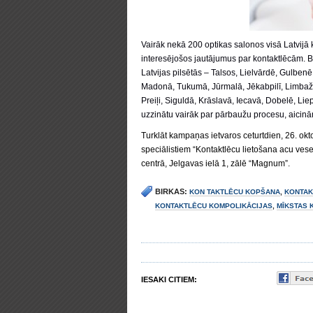
Vairāk nekā 200 optikas salonos visā Latvijā ko
interesējošos jautājumus par kontaktlēcām. B
Latvijas pilsētās – Talsos, Lielvārdē, Gulbenē
Madonā, Tukumā, Jūrmalā, Jēkabpilī, Limbažo
Preiļi, Siguldā, Krāslavā, Iecavā, Dobelē, Lie
uzzinātu vairāk par pārbaužu procesu, aicinām
Turklāt kampaņas ietvaros ceturtdien, 26. okto
speciālistiem “Kontaktlēcu lietošana acu ves
centrā, Jelgavas ielā 1, zālē “Magnum”.
BIRKAS:
KON TAKTLĒCU KOPŠANA
,
KONTAK
KONTAKTLĒCU KOMPOLIKĀCIJAS
,
MĪKSTAS 
IESAKI CITIEM: