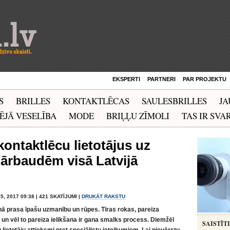
EKSPERTI
PARTNERI
PAR PROJEKTU
S
BRILLES
KONTAKTLĒCAS
SAULESBRILLES
JA
ĒJĀ VESELĪBA
MODE
BRIĻĻU ZĪMOLI
TAS IR SVAR
kontaktlēcu lietotājus uz
ārbaudēm visā Latvijā
5, 2017 09:38 | 421 SKATĪJUMI |
DRUKĀT RAKSTU
enā prasa īpašu uzmanību un rūpes. Tīras rokas, pareiza
 un vēl to pareiza ielikšana ir gana smalks process. Diemžēl
SAISTĪT