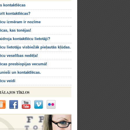
s kontaktlēcas
krīt kontaktlēcas?
ēcu izmēram ir nozīme
ēcas, kas tonējas!
idroja kontaktlēcu lietotāji?
ēcu lietotāju visbiežāk pieļautās kļūdas.
ēcu veselības nedēļa!
ēcas presbiopijas vecumā!
aunieši un kontaktlēcas.
ēcu veidi
IĀLAJOS TĪKLOS