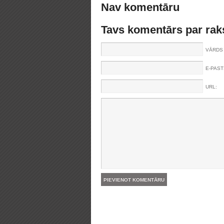
Nav komentāru
Tavs komentārs par rak
VĀRDS 
E-PAST
URL: