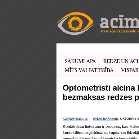
SĀKUMLAPA
REDZE UN ACI
MĪTS VAI PATIESĪBA
VISPĀR
Optometristi aicina 
bezmaksas redzes p
KONTAKTLĒCAS
—
EVIJA BARKĀNE
, OKTOBRIS 2
Kontaktlēcu lietošana ir process, kas ikdi
kontaktlēcu uzglabāšana, kopšanas līdzekļi