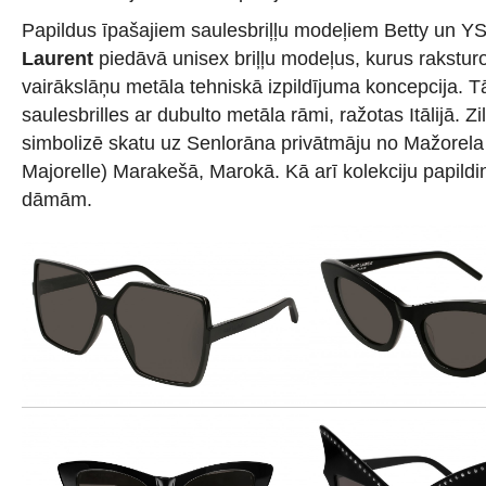
Papildus īpašajiem saulesbriļļu modeļiem Betty un
Laurent
piedāvā unisex briļļu modeļus, kurus rakstur
vairākslāņu metāla tehniskā izpildījuma koncepcija. T
saulesbrilles ar dubulto metāla rāmi, ražotas Itālijā. Zil
simbolizē skatu uz Senlorāna privātmāju no Mažorela
Majorelle) Marakešā, Marokā. Kā arī kolekciju papildi
dāmām.