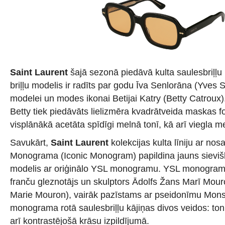
Saint Laurent
šajā sezonā piedāvā kulta saulesbriļļu 
briļļu modelis ir radīts par godu Īva Senlorāna (Yves 
modelei un modes ikonai Betijai Katry (Betty Catroux)
Betty tiek piedāvāts lielizmēra kvadrātveida maskas f
visplānākā acetāta spīdīgi melnā tonī, kā arī viegla me
Savukārt,
Saint Laurent
kolekcijas kulta līniju ar no
Monograma (Iconic Monogram) papildina jauns sievišķ
modelis ar oriģinālo YSL monogramu. YSL monogramu
franču gleznotājs un skulptors Ādolfs Žans Marī Mou
Marie Mouron), vairāk pazīstams ar pseidonīmu Mon
monograma rotā saulesbriļļu kājiņas divos veidos: ton
arī kontrastējošā krāsu izpildījumā.