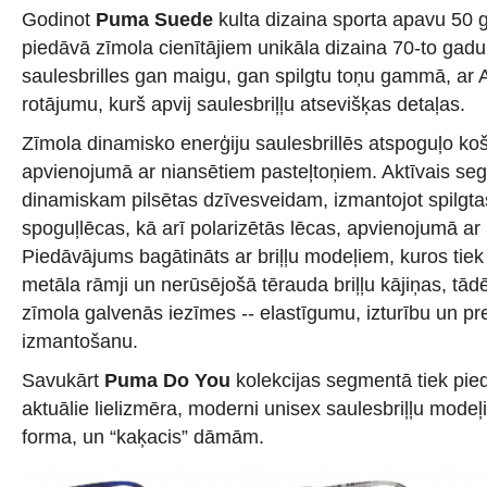
Godinot
Puma Suede
kulta dizaina sporta apavu 50 
piedāvā zīmola cienītājiem unikāla dizaina 70-to gadu
saulesbrilles gan maigu, gan spilgtu toņu gammā, ar 
rotājumu, kurš apvij saulesbriļļu atsevišķas detaļas.
Zīmola dinamisko enerģiju saulesbrillēs atspoguļo ko
apvienojumā ar niansētiem pasteļtoņiem. Aktīvais segm
dinamiskam pilsētas dzīvesveidam, izmantojot spilgta
spoguļlēcas, kā arī polarizētās lēcas, apvienojumā ar
Piedāvājums bagātināts ar briļļu modeļiem, kuros tiek i
metāla rāmji un nerūsējošā tērauda briļļu kājiņas, tā
zīmola galvenās iezīmes -- elastīgumu, izturību un pr
izmantošanu.
Savukārt
Puma Do You
kolekcijas segmentā tiek pie
aktuālie lielizmēra, moderni unisex saulesbriļļu modeļ
forma, un “kaķacis” dāmām.