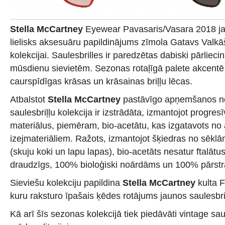
Stella McCartney
Eyewear Pavasaris/Vasara 2018 jau
lielisks aksesuāru papildinājums zīmola Gatavs Valk
kolekcijai. Saulesbrilles ir paredzētas dabiski pārlie
mūsdienu sievietēm. Sezonas rotaļīgā palete akcentē
caurspīdīgas krāsas un krāsainas briļļu lēcas.
Atbalstot
Stella McCartney
pastāvīgo apņemšanos nod
saulesbriļļu kolekcija ir izstrādāta, izmantojot progre
materiālus, piemēram, bio-acetātu, kas izgatavots no
izejmateriāliem. Ražots, izmantojot šķiedras no sēklā
(skuju koki un lapu lapas), bio-acetāts nesatur ftalātus
draudzīgs, 100% bioloģiski noārdāms un 100% pārst
Sieviešu kolekciju papildina
Stella McCartney
kulta F
kuru raksturo īpašais ķēdes rotājums jaunos saulesbriļ
Kā arī šīs sezonas kolekcijā tiek piedāvāti vintage sau