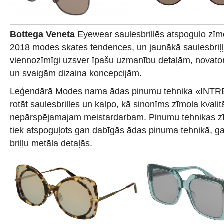
Bottega Veneta
Eyewear saulesbrillēs atspoguļo zīm
2018 modes skates tendences, un jaunākā saulesbriļļ
viennozīmīgi uzsver īpašu uzmanību detaļām, novato
un svaigām dizaina koncepcijām.
Leģendārā Modes nama ādas pinumu tehnika «INTR
rotāt saulesbrilles un kalpo, kā sinonīms zīmola kvalit
nepārspējamajam meistardarbam. Pinumu tehnikas zī
tiek atspoguļots gan dabīgās ādas pinuma tehnikā, g
briļļu metāla detaļās.