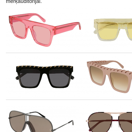
mērķauditorijai.