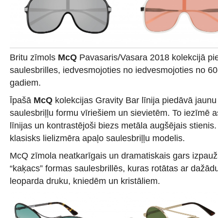
Britu zīmols
McQ
Pavasaris/Vasara 2018 kolekcijā pie
saulesbrilles, iedvesmojoties no iedvesmojoties no 60
gadiem.
Īpašā
McQ
kolekcijas Gravity Bar līnija piedāvā jaunu
saulesbriļļu formu vīriešiem un sievietēm. To iezīmē 
līnijas un kontrastējoši biezs metāla augšējais stienis. 
klasisks lielizmēra apaļo saulesbriļļu modelis.
McQ zīmola neatkarīgais un dramatiskais gars izpau
“kaķacs” formas saulesbrillēs, kuras rotātas ar dažād
leoparda druku, kniedēm un kristāliem.