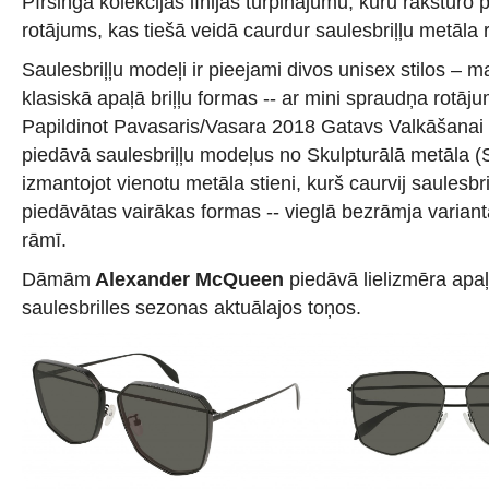
Pīrsinga kolekcijas līnijas turpinājumu, kuru raksturo
rotājums, kas tiešā veidā caurdur saulesbriļļu metāla 
Saulesbriļļu modeļi ir pieejami divos unisex stilos – 
klasiskā apaļā briļļu formas -- ar mini spraudņa rotāju
Papildinot Pavasaris/Vasara 2018 Gatavs Valkāšanai
piedāvā saulesbriļļu modeļus no Skulpturālā metāla (
izmantojot vienotu metāla stieni, kurš caurvij saulesbri
piedāvātas vairākas formas -- vieglā bezrāmja variant
rāmī.
Dāmām
Alexander McQueen
piedāvā lielizmēra apa
saulesbrilles sezonas aktuālajos toņos.