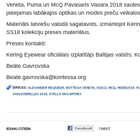
Veneta, Puma un McQ Pavasaris Vasara 2018 saulesbr
pieejamas labākajos optikas un modes preču veikalos 
Materiāls latviešu valodā sagatavots, izmantojot Keri
SS18 kolekciju preses materiālus.
Preses kontakti:
Kering Eyewear oficiālais izplatītājs Baltijas valstīs: 
Beāte Gavrovska
Beate.gavrovska@kontessa.org
BIRKAS:
ALEXANDER MCQUEEN
,
BOTTEGA VENETA
,
GUCCI
,
MCQ
,
MODE2018
,
P
SAULESBRILLES 2018
,
STELLA MCCARTNEY
IESAKI CITIEM:
TWEET