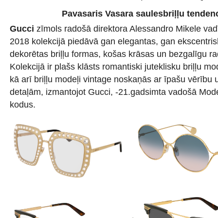
Pavasaris Vasara saulesbriļļu tenden
Gucci
zīmols radošā direktora Alessandro Mikele va
2018 kolekcijā piedāvā gan elegantas, gan ekscentris
dekorētas briļļu formas, košas krāsas un bezgalīgu 
Kolekcijā ir plašs klāsts romantiski juteklisku briļļu mo
kā arī briļļu modeļi vintage noskaņās ar īpašu vērību
detaļām, izmantojot Gucci, -21.gadsimta vadošā Mod
kodus.