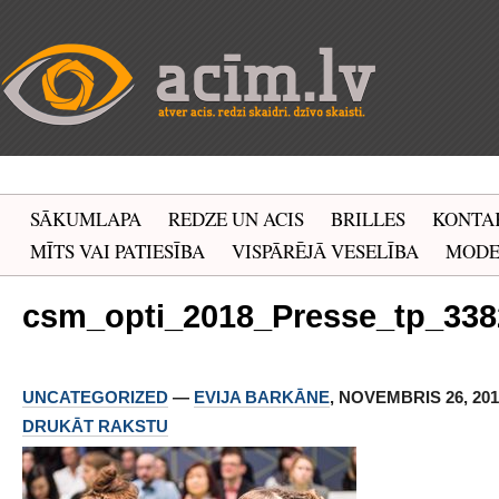
SĀKUMLAPA
REDZE UN ACIS
BRILLES
KONTA
MĪTS VAI PATIESĪBA
VISPĀRĒJĀ VESELĪBA
MOD
csm_opti_2018_Presse_tp_33
UNCATEGORIZED
—
EVIJA BARKĀNE
, NOVEMBRIS 26, 2018
DRUKĀT RAKSTU