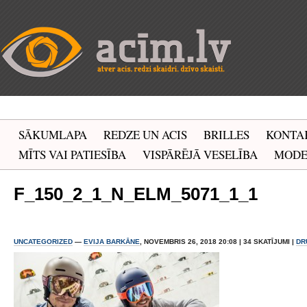
SĀKUMLAPA
REDZE UN ACIS
BRILLES
KONTA
MĪTS VAI PATIESĪBA
VISPĀRĒJĀ VESELĪBA
MOD
F_150_2_1_N_ELM_5071_1_1
UNCATEGORIZED
—
EVIJA BARKĀNE
, NOVEMBRIS 26, 2018 20:08 | 34 SKATĪJUMI |
DR