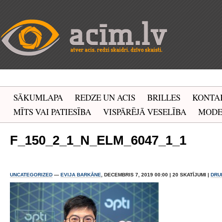
SĀKUMLAPA
REDZE UN ACIS
BRILLES
KONTA
MĪTS VAI PATIESĪBA
VISPĀRĒJĀ VESELĪBA
MOD
F_150_2_1_N_ELM_6047_1_1
UNCATEGORIZED
—
EVIJA BARKĀNE
, DECEMBRIS 7, 2019 00:00 | 20 SKATĪJUMI |
DRU