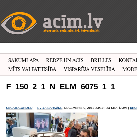
SĀKUMLAPA
REDZE UN ACIS
BRILLES
KONTA
MĪTS VAI PATIESĪBA
VISPĀRĒJĀ VESELĪBA
MOD
F_150_2_1_N_ELM_6075_1_1
UNCATEGORIZED
—
EVIJA BARKĀNE
, DECEMBRIS 6, 2019 23:10 | 24 SKATĪJUMI |
DRU