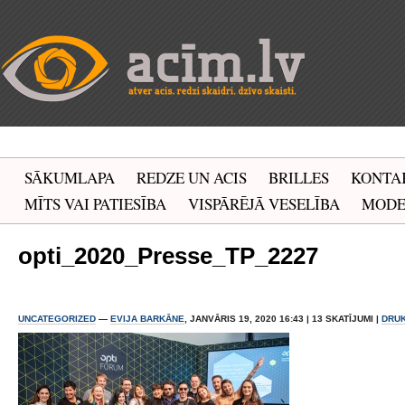
SĀKUMLAPA
REDZE UN ACIS
BRILLES
KONTA
MĪTS VAI PATIESĪBA
VISPĀRĒJĀ VESELĪBA
MOD
opti_2020_Presse_TP_2227
UNCATEGORIZED
—
EVIJA BARKĀNE
, JANVĀRIS 19, 2020 16:43 | 13 SKATĪJUMI |
DRU