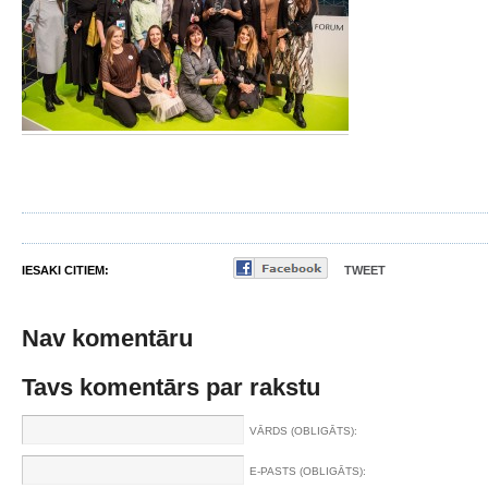
IESAKI CITIEM:
TWEET
Nav komentāru
Tavs komentārs par rakstu
VĀRDS (OBLIGĀTS):
E-PASTS (OBLIGĀTS):