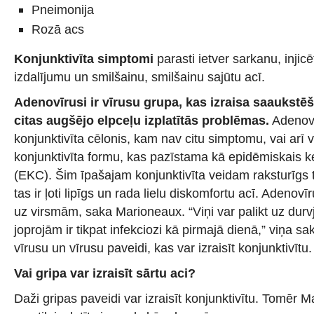
Pneimonija
Rozā acs
Konjunktivīta simptomi
parasti ietver sarkanu, injic
izdalījumu un smilšainu, smilšainu sajūtu acī.
Adenovīrusi ir vīrusu grupa, kas izraisa saaukst
citas augšējo elpceļu izplatītās problēmas.
Adenovī
konjunktivīta cēlonis, kam nav citu simptomu, vai arī v
konjunktivīta formu, kas pazīstama kā epidēmiskais ke
(EKC). Šim īpašajam konjunktivīta veidam raksturīgs t
tas ir ļoti lipīgs un rada lielu diskomfortu acī. Adenovīr
uz virsmām, saka Marioneaux. “Viņi var palikt uz durv
joprojām ir tikpat infekciozi kā pirmajā dienā,” viņa sak
vīrusu un vīrusu paveidi, kas var izraisīt konjunktivītu.
Vai gripa var izraisīt sārtu aci?
Daži gripas paveidi var izraisīt konjunktivītu. Tomēr 