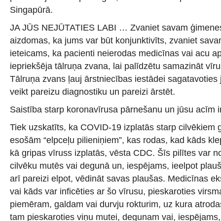
Singapūrā.
JA JŪS NEJŪTATIES LABI … Zvaniet savam ģimenes 
aizdomas, ka jums var būt konjunktivīts, zvaniet sava
ieteicams, ka pacienti neierodas medicīnas vai acu a
iepriekšēja tālruņa zvana, lai palīdzētu samazināt vīr
Tālruņa zvans ļauj ārstniecības iestādei sagatavotie
veikt pareizu diagnostiku un pareizi ārstēt.
Saistība starp koronavīrusa pārnešanu un jūsu acīm ir
Tiek uzskatīts, ka COVID-19 izplatās starp cilvēkiem 
esošām “elpceļu pilieniņiem”, kas rodas, kad kāds klepo
kā gripas vīruss izplatās, vēsta CDC. Šīs pilītes var 
cilvēku mutēs vai degunā un, iespējams, ieelpot plaušā
arī pareizi elpot, vēdināt savas plaušas. Medicīnas eks
vai kāds var inficēties ar šo vīrusu, pieskaroties virs
piemēram, galdam vai durvju rokturim, uz kura atrod
tam pieskaroties viņu mutei, degunam vai, iespējams,