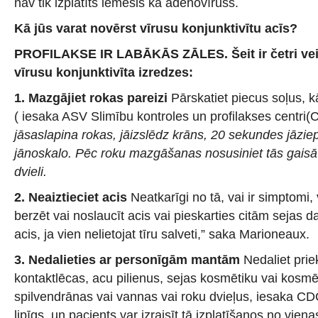
nav tik izplatīts iemesls kā adenovīruss.
Kā jūs varat novērst vīrusu konjunktivītu acīs?
PROFILAKSE IR LABĀKĀS ZĀLES. Šeit ir četri vei
vīrusu konjunktivīta izredzes:
1. Mazgājiet rokas pareizi
Pārskatiet piecus soļus, k
( iesaka ASV Slimību kontroles un profilakses centri(
jāsaslapina rokas, jāizslēdz krāns, 20 sekundes jāzie
jānoskalo. Pēc roku mazgāšanas nosusiniet tās gaisā v
dvieli.
2. Neaiztieciet acis
Neatkarīgi no tā, vai ir simptom
berzēt vai noslaucīt acis vai pieskarties citām sejas d
acis, ja vien nelietojat tīru salveti,” saka Marioneaux.
3. Nedalieties ar personīgām mantām
Nedaliet pri
kontaktlēcas, acu pilienus, sejas kosmētiku vai kosmē
spilvendrānas vai vannas vai roku dvieļus, iesaka CDC.
lipīgs, un pacients var izraisīt tā izplatīšanos no vien