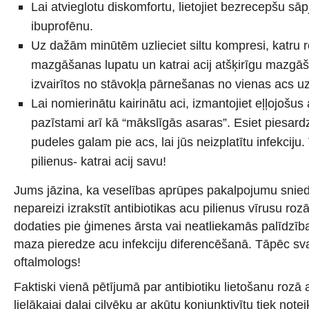
Lai atvieglotu diskomfortu, lietojiet bezrecepšu sā
ibuprofēnu.
Uz dažām minūtēm uzlieciet siltu kompresi, katru reiz
mazgāšanas lupatu un katrai acij atšķirīgu mazgāša
izvairītos no stāvokļa pārnešanas no vienas acs uz
Lai nomierinātu kairinātu aci, izmantojiet eļļojošus
pazīstami arī kā “mākslīgās asaras”. Esiet piesardz
pudeles galam pie acs, lai jūs neizplatītu infekciju.
pilienus- katrai acij savu!
Jums jāzina, ka veselības aprūpes pakalpojumu sniedz
nepareizi izrakstīt antibiotikas acu pilienus vīrusu rozā a
dodaties pie ģimenes ārsta vai neatliekamās palīdzība
maza pieredze acu infekciju diferencēšanā. Tāpēc svarī
oftalmologs!
Faktiski vienā pētījumā par antibiotiku lietošanu rozā a
lielākajai daļai cilvēku ar akūtu konjunktivītu tiek note