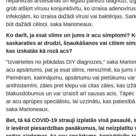
nepareizas ārstēšanas un iegūtu pareizu diagnozi, izgl
grūti atšķirt vīrusu konjunktivītu, ko izraisa adenovīru
infekcijām, ko izraisa dažādi vīrusi vai baktērijas. S
būt dažādi cēloņi, saka Marioneaux.
Ko darīt, ja esat slims un jums ir acu simptomi?
K
saskaraties ar drudzi, šņaukāšanos vai citiem si
kas izskatās kā rozā acs?
“Izvairieties no jebkādas DIY diagnozes,” saka Marione
acu apsārtums, pat ja esat slims, nenozīmē, ka jums ir
Piemēram, kairinājumu, apsārtumu vai pietūkumu var iz
antihistamīni, zāles pret klepu vai citas zāles, kas iz
blakusdobumus un var izraisīt arī sausas acis. Tāpēc i
ar acu aprūpes speciālistu, lai uzzinātu, kas patiesībā
saka Marioneaux.
Bet, tā kā COVID-19 strauji izplatās visā pasaulē,
ir ievērot piesardzības pasākumus, lai neizplatītu
rodas aizdomas, ka acu apsārtums, konjuktivīts ro