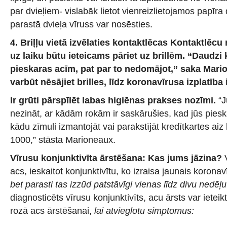
par dvieļiem- vislabāk lietot vienreizlietojamos papīra d
parastā dvieļa vīruss var nosēsties.
4. Briļļu vietā izvēlaties kontaktlēcas
Kontaktlēcu 
uz laiku būtu ieteicams pāriet uz brillēm. “Daudzi
pieskaras acīm, pat par to nedomājot,” saka Mari
varbūt nēsājiet brilles, līdz koronavīrusa izplatība 
Ir grūti pārspīlēt labas higiēnas prakses nozīmi.
“J
nezināt, ar kādām rokām ir saskārušies, kad jūs pieskā
kādu zīmuli izmantojāt vai parakstījāt kredītkartes ai
1000,” stāsta Marioneaux.
Vīrusu konjunktivīta ārstēšana: Kas jums jāzina?
V
acs, ieskaitot konjunktivītu, ko izraisa jaunais koronav
bet parasti tas izzūd patstāvīgi vienas līdz divu nedēļu
diagnosticēts vīrusu konjunktivīts, acu ārsts var ietei
rozā acs ārstēšanai,
lai atvieglotu simptomus: