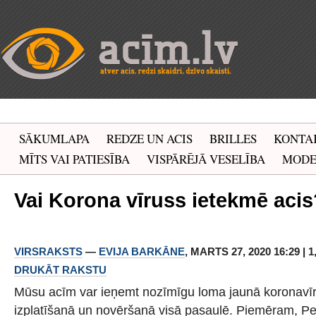
SĀKUMLAPA
REDZE UN ACIS
BRILLES
KONTA
MĪTS VAI PATIESĪBA
VISPĀRĒJĀ VESELĪBA
MOD
Vai Korona vīruss ietekmē acis
VIRSRAKSTS
—
EVIJA BARKĀNE
, MARTS 27, 2020 16:29 | 
DRUKĀT RAKSTU
Mūsu acīm var ieņemt nozīmīgu loma jaunā koronavī
izplatīšanā un novēršanā visā pasaulē. Piemēram, Pe