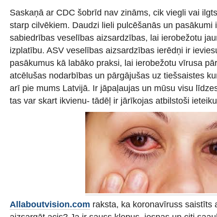
Saskaņā ar CDC šobrīd nav zināms, cik viegli vai ilgtsp
starp cilvēkiem. Daudzi lieli pulcēšanās un pasākumi ir a
sabiedrības veselības aizsardzības, lai ierobežotu ja
izplatību. ASV veselības aizsardzības ierēdņi ir ievies
pasākumus kā labāko praksi, lai ierobežotu vīrusa pā
atcēlušas nodarbības un pārgājušas uz tiešsaistes ku
arī pie mums Latvijā. Ir jāpaļaujas un mūsu visu līdze
tas var skart ikvienu- tādēļ ir jārīkojas atbilstoši ietei
Allaboutvision.com
raksta, ka koronavīruss saistīts 
aizsargāt acis? Ja ir sauss klepus, iesnas un citi saa