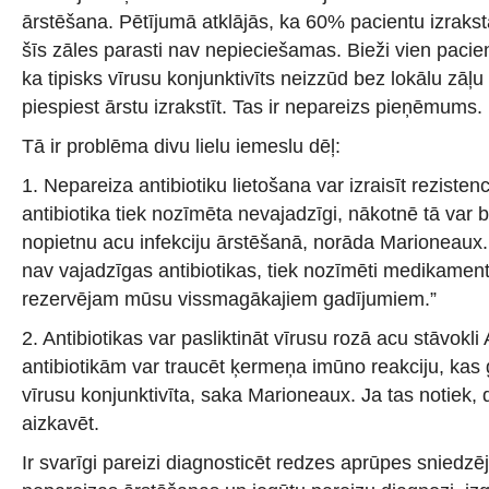
ārstēšana. Pētījumā atklājās, ka 60% pacientu izraksta
šīs zāles parasti nav nepieciešamas. Bieži vien pacie
ka tipisks vīrusu konjunktivīts neizzūd bez lokālu zāļu
piespiest ārstu izrakstīt. Tas ir nepareizs pieņēmums.
Tā ir problēma divu lielu iemeslu dēļ:
1. Nepareiza antibiotiku lietošana var izraisīt reziste
antibiotika tiek nozīmēta nevajadzīgi, nākotnē tā var 
nopietnu acu infekciju ārstēšanā, norāda Marioneaux.
nav vajadzīgas antibiotikas, tiek nozīmēti medikamen
rezervējam mūsu vissmagākajiem gadījumiem.”
2. Antibiotikas var pasliktināt vīrusu rozā acu stāvokli 
antibiotikām var traucēt ķermeņa imūno reakciju, kas 
vīrusu konjunktivīta, saka Marioneaux. Ja tas notiek,
aizkavēt.
Ir svarīgi pareizi diagnosticēt redzes aprūpes sniedzēju