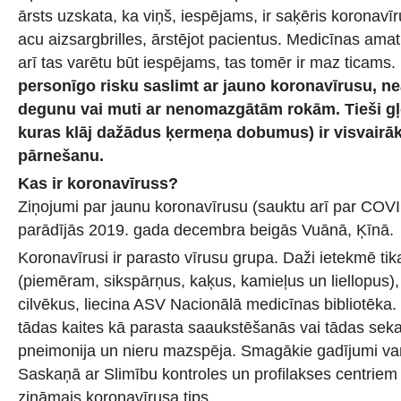
ārsts uzskata, ka viņš, iespējams, ir saķēris koronavī
acu aizsargbrilles, ārstējot pacientus. Medicīnas ama
arī tas varētu būt iespējams, tas tomēr ir maz ticams.
personīgo risku saslimt ar jauno koronavīrusu, nea
degunu vai muti ar nenomazgātām rokām. Tieši g
kuras klāj dažādus ķermeņa dobumus) ir visvairāk 
pārnešanu.
Kas ir koronavīruss?
Ziņojumi par jaunu koronavīrusu (sauktu arī par COVI
parādījās 2019. gada decembra beigās Vuānā, Ķīnā.
Koronavīrusi ir parasto vīrusu grupa. Daži ietekmē tik
(piemēram, sikspārņus, kaķus, kamieļus un liellopus), 
cilvēkus, liecina ASV Nacionālā medicīnas bibliotēka.
tādas kaites kā parasta saaukstēšanās vai tādas seka
pneimonija un nieru mazspēja. Smagākie gadījumi var 
Saskaņā ar Slimību kontroles un profilakses centriem (
zināmais koronavīrusa tips.