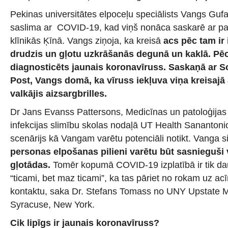
Pekinas universitātes elpoceļu speciālists Vangs Gufa
saslima ar COVID-19, kad viņš nonāca saskarē ar pa
klīnikās Ķīnā. Vangs ziņoja, ka kreisā
acs pēc tam ir
drudzis un gļotu uzkrāšanās degunā un kaklā. Pēc
diagnosticēts jaunais koronavīruss.
Saskaņā ar S
Post, Vangs domā, ka vīruss iekļuva viņa kreisajā a
valkājis aizsargbrilles.
Dr Jans Evanss Pattersons, Medicīnas un patoloģijas 
infekcijas slimību skolas nodaļā UT Health Sanantonio
scenārijs kā Vangam varētu potenciāli notikt. Vanga s
personas elpošanas pilieni varētu būt sasnieguši v
gļotādas.
Tomēr kopumā COVID-19 izplatībā ir tik da
“ticami, bet maz ticami”, ka tas pāriet no rokam uz ac
kontaktu, saka Dr. Stefans Tomass no UNY Upstate Me
Syracuse, New York.
Cik lipīgs ir jaunais koronavīruss?