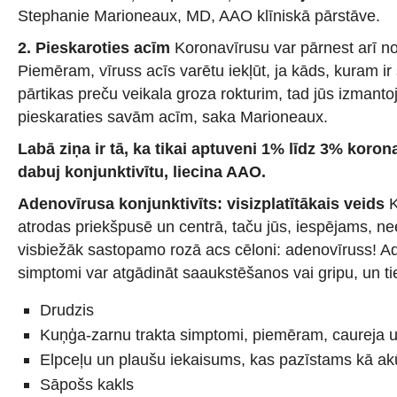
Stephanie Marioneaux, MD, AAO klīniskā pārstāve.
2. Pieskaroties acīm
Koronavīrusu var pārnest arī n
Piemēram, vīruss acīs varētu iekļūt, ja kāds, kuram ir 
pārtikas preču veikala groza rokturim, tad jūs izmanto
pieskaraties savām acīm, saka Marioneaux.
Labā ziņa ir tā, ka tikai aptuveni 1% līdz 3% koro
dabuj konjunktivītu, liecina AAO.
Adenovīrusa konjunktivīts: visizplatītākais veids
K
atrodas priekšpusē un centrā, taču jūs, iespējams, ne
visbiežāk sastopamo rozā acs cēloni: adenovīruss! Ad
simptomi var atgādināt saaukstēšanos vai gripu, un tie
Drudzis
Kuņģa-zarnu trakta simptomi, piemēram, caureja u
Elpceļu un plaušu iekaisums, kas pazīstams kā ak
Sāpošs kakls