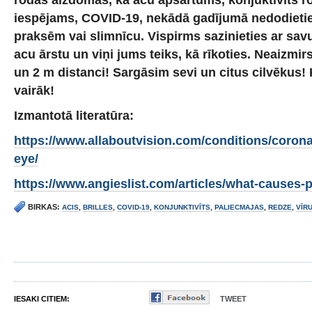
iespējams, COVID-19, nekādā gadījumā nedodietie
praksēm vai slimnīcu. Vispirms sazinieties ar sav
acu ārstu un viņi jums teiks, kā rīkoties. Neaizmirs
un 2 m distanci! Sargāsim sevi un citus cilvēkus
vairāk!
Izmantotā literatūra:
https://www.allaboutvision.com/conditions/coronav
eye/
https://www.angieslist.com/articles/what-causes-
BIRKAS:
ACIS
,
BRILLES
,
COVID-19
,
KONJUNKTIVĪTS
,
PALIECMAJAS
,
REDZE
,
VĪR
IESAKI CITIEM:
TWEET