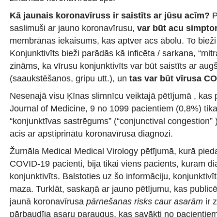
Kā jaunais koronavīruss ir saistīts ar jūsu acīm?
P
saslimuši ar jauno koronavīrusu,
var būt acu simpto
membrānas iekaisums, kas aptver acs ābolu. To bieži 
Konjunktivīts bieži parādās kā inficēta / sarkana, “mit
zināms, ka vīrusu konjunktivīts var būt saistīts ar aug
(saaukstēšanos, gripu utt.), un
tas var būt vīrusa C
Nesenajā visu Ķīnas slimnīcu veiktajā pētījumā , kas
Journal of Medicine, 9 no 1099 pacientiem (0,8%) tika
“konjunktīvas sastrēgums” (“conjunctival congestion” )
acis ar apstiprinātu koronavīrusa diagnozi.
Žurnāla Medical Medical Virology pētījumā, kurā piedal
COVID-19 pacienti, bija tikai viens pacients, kuram di
konjunktivīts. Balstoties uz šo informāciju, konjunktiv
maza. Turklāt, saskaņā ar jauno pētījumu, kas public
jaunā koronavīrusa
pārnešanas risks caur asarām
ir 
pārbaudīja asaru paraugus, kas savākti no pacienti