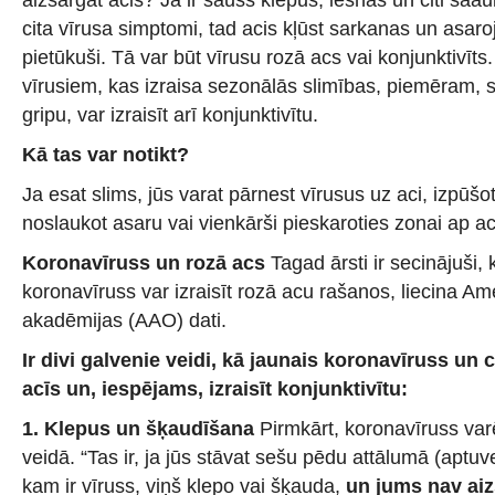
cita vīrusa simptomi, tad acis kļūst sarkanas un asaroj
pietūkuši. Tā var būt vīrusu rozā acs vai konjunktivīt
vīrusiem, kas izraisa sezonālās slimības, piemēram,
gripu, var izraisīt arī konjunktivītu.
Kā tas var notikt?
Ja esat slims, jūs varat pārnest vīrusus uz aci, izpūš
noslaukot asaru vai vienkārši pieskaroties zonai ap ac
Koronavīruss un rozā acs
Tagad ārsti ir secinājuši, 
koronavīruss var izraisīt rozā acu rašanos, liecina Am
akadēmijas (AAO) dati.
Ir divi galvenie veidi, kā jaunais koronavīruss un ci
acīs un, iespējams, izraisīt konjunktivītu:
1. Klepus un šķaudīšana
Pirmkārt, koronavīruss varē
veidā. “Tas ir, ja jūs stāvat sešu pēdu attālumā (aptuv
kam ir vīruss, viņš klepo vai šķauda,
un jums nav aiz