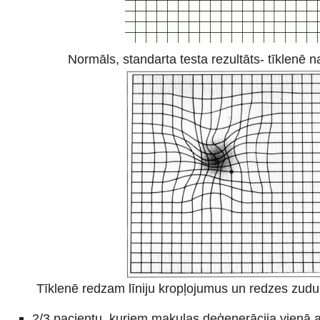
Normāls, standarta testa rezultāts- tīklenē 
Tīklenē redzam līniju kropļojumus un redzes zudu
2/3 pacientu, kuriem makulas deģenerācija vienā 