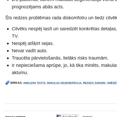
prognozējams abās acīs.
Šīs redzes problēmas rada diskomfotru un liedz cilvēk
Cilvēks nespēj lasīt un saredzēt konkrētas detaļa
TV.
Nespēj atšķirt sejas.
Nevar vadīt auto.
Traucēta pārvietošanās, lielāks risks traumām.
Ir nepieciešama aprūpe, jo, kā tika minēts, makula
aklumu.
BIRKAS:
AMSLERA TESTS
,
MAKULAS DEĢENERĀCIJA
,
REDZES ZUDUMS
,
SMĒĶĒ