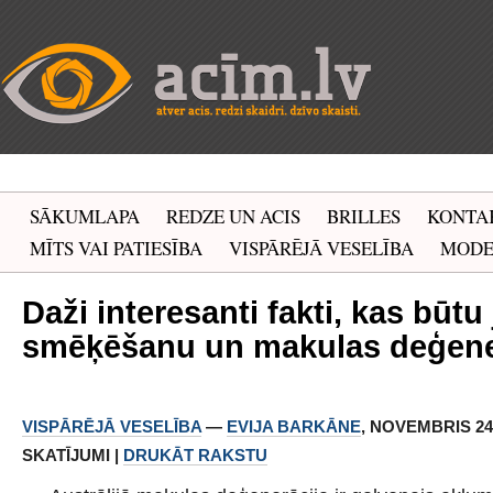
SĀKUMLAPA
REDZE UN ACIS
BRILLES
KONTA
MĪTS VAI PATIESĪBA
VISPĀRĒJĀ VESELĪBA
MOD
Daži interesanti fakti, kas būtu
smēķēšanu un makulas deģene
VISPĀRĒJĀ VESELĪBA
—
EVIJA BARKĀNE
, NOVEMBRIS 24, 
SKATĪJUMI |
DRUKĀT RAKSTU