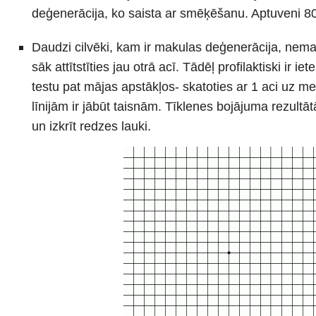
deģenerācija, ko saista ar smēķēšanu. Aptuveni 800
Daudzi cilvēki, kam ir makulas deģenerācija, nema
sāk attītstīties jau otrā acī. Tādēļ profilaktiski ir i
testu pat mājas apstākļos- skatoties ar 1 aci uz me
līnijām ir jābūt taisnām. Tīklenes bojājuma rezultātā
un izkrīt redzes lauki.