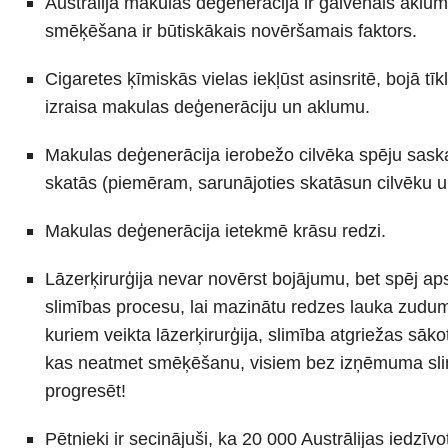
Austrālijā makulas deģenerācija ir galvenais akluma
smēķēšana ir būtiskākais novēršamais faktors.
Cigaretes ķīmiskās vielas iekļūst asinsritē, bojā tī
izraisa makulas deģenerāciju un aklumu.
Makulas deģenerācija ierobežo cilvēka spēju saskat
skatās (piemēram, sarunājoties skatāsun cilvēku u
Makulas deģenerācija ietekmē krāsu redzi.
Lāzerķirurģija nevar novērst bojājumu, bet spēj aps
slimības procesu, lai mazinātu redzes lauka zudum
kuriem veikta lāzerķirurģija, slimība atgriežas sākot
kas neatmet smēķēšanu, visiem bez izņēmuma sli
progresēt!
Pētnieki ir secinājuši, ka 20 000 Austrālijas iedzīv