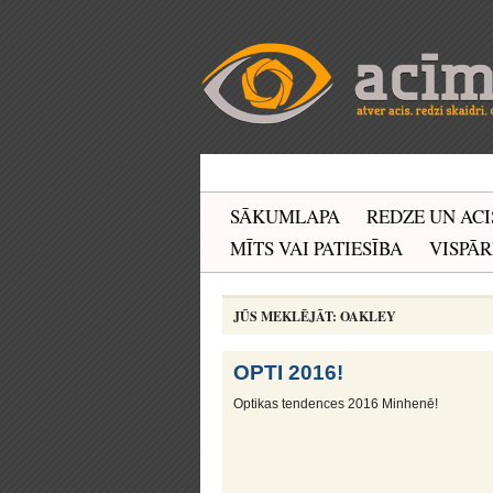
SĀKUMLAPA
REDZE UN ACI
MĪTS VAI PATIESĪBA
VISPĀR
JŪS MEKLĒJĀT: OAKLEY
OPTI 2016!
Optikas tendences 2016 Minhenē!