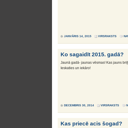
JANVĀRIS 14, 2015
VIRSRAKSTS
NA
Ko sagaidīt 2015. gadā?
Jaunā gadā- jaunas vēsmas! Kas jauns bri
Ieskaties un iekāro!
DECEMBRIS 30, 2014
VIRSRAKSTS
Kas priecē acis šogad?