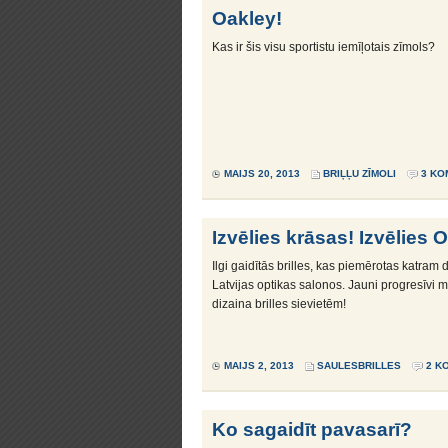
Oakley!
Kas ir šis visu sportistu iemīļotais zīmols?
MAIJS 20, 2013
BRIĻĻU ZĪMOLI
3 KO
Izvēlies krāsas! Izvēlies 
Ilgi gaidītās brilles, kas piemērotas katram 
Latvijas optikas salonos. Jauni progresīvi 
dizaina brilles sievietēm!
MAIJS 2, 2013
SAULESBRILLES
2 K
Ko sagaidīt pavasarī?