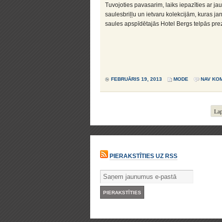
Tuvojoties pavasarim, laiks iepazīties ar 
saulesbriļļu un ietvaru kolekcijām, kuras j
saules apspīdētajās Hotel Bergs telpās pre
FEBRUĀRIS 19, 2013
MODE
NAV KO
Lap
PIERAKSTĪTIES UZ RSS