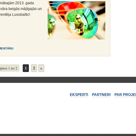
jaunākajām 2013. gada
anvāra beigās mājīgajās un
zentēja Luxobaltic!
MENTĀRU
puse 1 no 2
1
2
»
EKSPERTI
PARTNERI
PAR PROJE