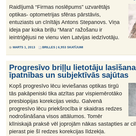
Raidījumā “Firmas noslēpums” uzvarētājs
optikas- optometrijas sfēras pārstāvis,
entuziasts un cīnītājs Antons Stepanovs. Viņa
ideja par koka briļlu “Mara” ražošanu ir
ieintriģējusi ne vienu vien Latvijas iedzīvotāju.
MARTS 1, 2013
BRILLES
| 6,953 SKATĪJUMI
Progresīvo briļļu lietotāju lasīšan
īpatnības un subjektīvās sajūtas
Kopš progresīvo lēcu ieviešanas optikas tirgū
tās pakāpeniski tika atzītas par vispiemērotāko
presbiopijas korekcijas veidu. Galvenā
progresīvo lēcu priekšrocība ir skaidras redzes
nodrošināšana visos attālumos. Tomēr
klīniskajā praksē vēl joprojām nākas sastapties ar ci
pierast pie šī redzes korekcijas līdzekļa.