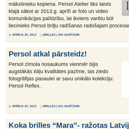
mākslinieku kopiena. Persol Atelier tiks laists
klajā sākot ar 2013.g. aprīlī ar foto un video
komunikācijas palīdzību, lai ikviens varētu būt
liecinieks Persol briļļu radīšanas radošajam procesa
APRĪLIS 30, 2013
BRILLES
| 505 SKATĪJUMI
Persol atkal pārsteidz!
Persol zīmola nosaukums vienmēr bijis
augstākās itāļu kvalitātes pazīme, tas ziedo
fotogrāfijas pasaulei ar savu unikālo kolekciju:
Persol Reflex.
APRĪLIS 25, 2013
BRILLES
| 631 SKATĪJUMI
Koka brilles “Mara”- ražotas Latvij