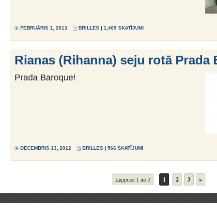
FEBRUĀRIS 1, 2013
BRILLES
| 1,469 SKATĪJUMI
Rianas (Rihanna) seju rotā Prada
Prada Baroque!
DECEMBRIS 13, 2012
BRILLES
| 566 SKATĪJUMI
Lappuse 1 no 3
1
2
3
»