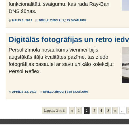
funkcionalitāti, svaigumu, kas rada Ray-Ban
DNS šūnas.
MAIJS 9, 2013
BRIĻĻU ZĪMOLI
| 1,115 SKATĪJUMI
Digitālās fotogrāfijas un retro ie
Persol zīmola nosaukums vienmēr bijis
augstākās itāļu kvalitātes pazīme, tas ziedo
fotogrāfijas pasaulei ar savu unikālo kolekciju:
Persol Reflex.
APRĪLIS 23, 2013
BRIĻĻU ZĪMOLI
| 348 SKATĪJUMI
Lappuse 2 no 8
«
1
2
3
4
5
»
...