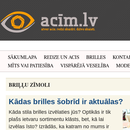
SĀKUMLAPA
REDZE UN ACIS
BRILLES
KONTA
MĪTS VAI PATIESĪBA
VISPĀRĒJĀ VESELĪBA
MOD
BRIĻĻU ZĪMOLI
Kādas brilles šobrīd ir aktuālas?
Kāda stila brilles izvēlaties jūs? Optikās ir tik
plašs ietvaru sortimentu klāsts, bet, kā lai
izvēlas īsto? Izrādās, ka katram no mums ir