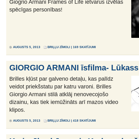
Giogrio Armani Frames of Life ietvarus izvēlas
spēcīgas personības!
AUGUSTS 5, 2013
BRIĻĻU ZĪMOLI
| 169 SKATĪJUMI
GIORGIO ARMANI īsfilma- Lūkass
Brilles kļūst par galveno detaļu, kas palīdz
veidot priekšstatu par katru varoni. Brilles
Giorgio Armani stilā atklāj nenovecojošo
dizainu, kas tiek iemūžināts arī mazos video
klipos.
AUGUSTS 5, 2013
BRIĻĻU ZĪMOLI
| 418 SKATĪJUMI