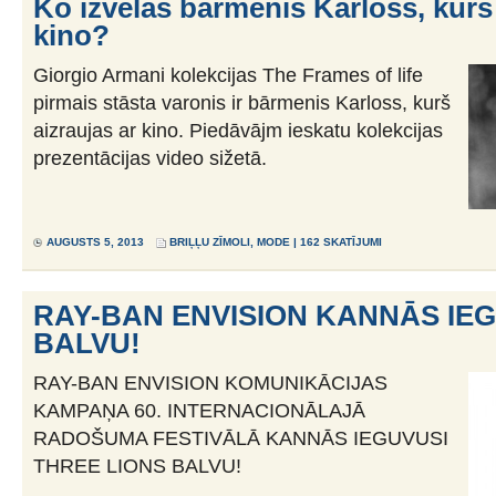
Ko izvēlas bārmenis Karloss, kurš 
kino?
Giorgio Armani kolekcijas The Frames of life
pirmais stāsta varonis ir bārmenis Karloss, kurš
aizraujas ar kino. Piedāvājm ieskatu kolekcijas
prezentācijas video sižetā.
AUGUSTS 5, 2013
BRIĻĻU ZĪMOLI
,
MODE
| 162 SKATĪJUMI
RAY-BAN ENVISION KANNĀS IE
BALVU!
RAY-BAN ENVISION KOMUNIKĀCIJAS
KAMPAŅA 60. INTERNACIONĀLAJĀ
RADOŠUMA FESTIVĀLĀ KANNĀS IEGUVUSI
THREE LIONS BALVU!