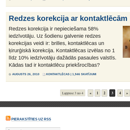
Redzes korekcija ar kontaktlēcām
Redzes korekcija ir nepieciešama 58%
iedzīvotāju. Uz šodienu galvenie redzes
korekcijas veidi ir: brilles, kontaktlēcas un
ķirurģiskā korekcija. Kontaktlēcas izvēlas no 1
līdz 10% iedzīvotāju dažādās pasaules valstīs.
Kādas tad ir kontaktlēcu priekšrocības?
AUGUSTS 26, 2010
KONTAKTLĒCAS
| 1,946 SKATĪJUMI
Lappuse 3 no 4
«
1
2
3
4
»
PIERAKSTĪTIES UZ RSS