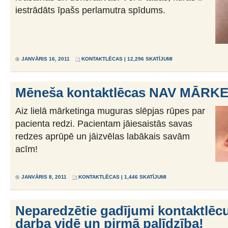
iestrādāts īpašs perlamutra spīdums.
JANVĀRIS 16, 2011
KONTAKTLĒCAS
| 12,296 SKATĪJUMI
Mēneša kontaktlēcas NAV MĀRKE
Aiz lielā mārketinga muguras slēpjas rūpes par
pacienta redzi. Pacientam jāiesaistās savas
redzes aprūpē un jāizvēlas labākais savām
acīm!
JANVĀRIS 8, 2011
KONTAKTLĒCAS
| 1,446 SKATĪJUMI
Neparedzētie gadījumi kontaktlēcu
darba vidē un pirmā palīdzība!