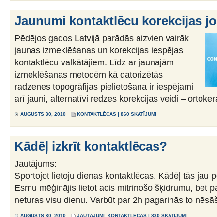
Jaunumi kontaktlēcu korekcijas j
Pēdējos gados Latvijā parādās aizvien vairāk
jaunas izmeklēšanas un korekcijas iespējas
kontaktlēcu valkātājiem. Līdz ar jaunajām
izmeklēšanas metodēm kā datorizētās
radzenes topogrāfijas pielietošana ir iespējami
arī jauni, alternatīvi redzes korekcijas veidi – ortoker
AUGUSTS 30, 2010
KONTAKTLĒCAS
| 860 SKATĪJUMI
Kādēļ izkrīt kontaktlēcas?
Jautājums:
Sportojot lietoju dienas kontaktlēcas. Kādēļ tās jau 
Esmu mēģinājis lietot acis mitrinošo šķidrumu, bet pa
neturas visu dienu. Varbūt par 2h pagarinās to nēsāš
AUGUSTS 30, 2010
JAUTĀJUMI
,
KONTAKTLĒCAS
| 830 SKATĪJUMI