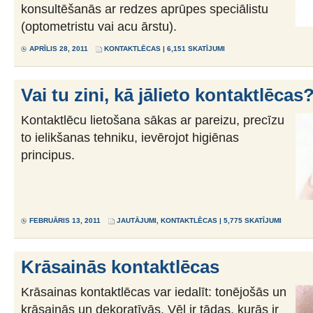
konsultēšanās ar redzes aprūpes speciālistu
(optometristu vai acu ārstu).
APRĪLIS 28, 2011
KONTAKTLĒCAS
| 6,151 SKATĪJUMI
Vai tu zini, kā jālieto kontaktlēcas
Kontaktlēcu lietošana sākas ar pareizu, precīzu
to ielikšanas tehniku, ievērojot higiēnas
principus.
FEBRUĀRIS 13, 2011
JAUTĀJUMI
,
KONTAKTLĒCAS
| 5,775 SKATĪJUMI
Krāsainās kontaktlēcas
Krāsainas kontaktlēcas var iedalīt: tonējošās un
krāsainās un dekoratīvās. Vēl ir tādas, kurās ir