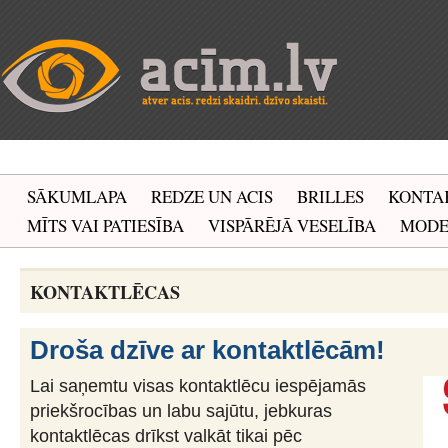
SĀKUMLAPA
REDZE UN ACIS
BRILLES
KONTA
MĪTS VAI PATIESĪBA
VISPĀRĒJĀ VESELĪBA
MOD
KONTAKTLĒCAS
Droša dzīve ar kontaktlēcām!
Lai saņemtu visas kontaktlēcu iespējamās
priekšrocības un labu sajūtu, jebkuras
kontaktlēcas drīkst valkāt tikai pēc