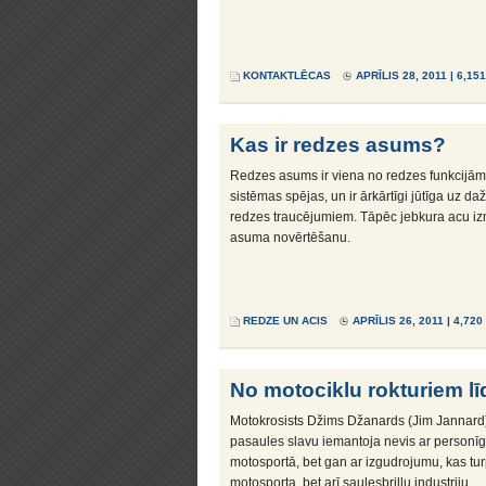
KONTAKTLĒCAS
APRĪLIS 28, 2011 | 6,15
Kas ir redzes asums?
Redzes asums ir viena no redzes funkcijām,
sistēmas spējas, un ir ārkārtīgi jūtīga uz 
redzes traucējumiem. Tāpēc jebkura acu i
asuma novērtēšanu.
REDZE UN ACIS
APRĪLIS 26, 2011 | 4,72
No motociklu rokturiem lī
Motokrosists Džims Džanards (Jim Jannard
pasaules slavu iemantoja nevis ar person
motosportā, bet gan ar izgudrojumu, kas tu
motosporta, bet arī saulesbriļļu industriju.