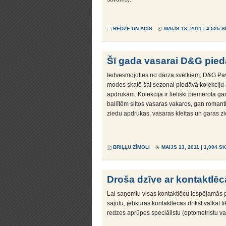
REDZE UN ACIS
MAIJS 18, 2011 | 4,525 
Šī gada vasarai D&G piedā
Iedvesmojoties no dārza svētkiem, D&G Pa
modes skatē šai sezonai piedāvā kolekciju
apdrukām. Kolekcija ir lieliski piemērota g
ballītēm siltos vasaras vakaros, gan roma
ziedu apdrukas, vasaras kleitas un garas zie
BRIĻĻU ZĪMOLI
MAIJS 13, 2011 | 1,004 S
Droša dzīve ar kontaktlē
Lai saņemtu visas kontaktlēcu iespējamās 
sajūtu, jebkuras kontaktlēcas drīkst valkāt 
redzes aprūpes speciālistu (optometristu vai