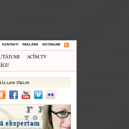
KONTAKTI
REKLĀMA
NOTEIKUMI
UTĀJUMI
ACĪM.TV
ĪGI!
IĀLAJOS TĪKLOS