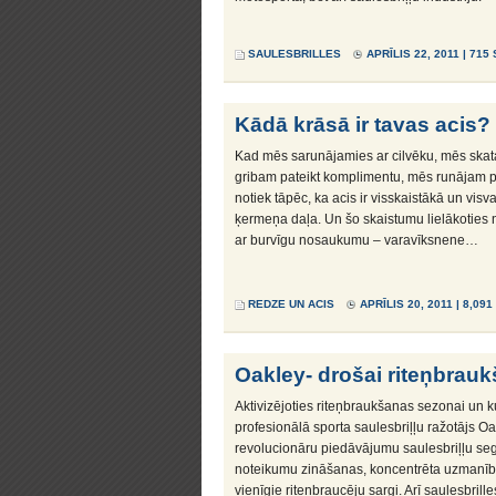
SAULESBRILLES
APRĪLIS 22, 2011 | 715
Kādā krāsā ir tavas acis?
Kad mēs sarunājamies ar cilvēku, mēs skat
gribam pateikt komplimentu, mēs runājam 
notiek tāpēc, ka acis ir visskaistākā un vis
ķermeņa daļa. Un šo skaistumu lielākoties 
ar burvīgu nosaukumu – varavīksnene…
REDZE UN ACIS
APRĪLIS 20, 2011 | 8,09
Oakley- drošai riteņbrauk
Aktivizējoties riteņbraukšanas sezonai un kul
profesionālā sporta saulesbriļļu ražotājs Oa
revolucionāru piedāvājumu saulesbriļļu se
noteikumu zināšanas, koncentrēta uzmanība
vienīgie riteņbraucēju sargi. Arī saulesbrill