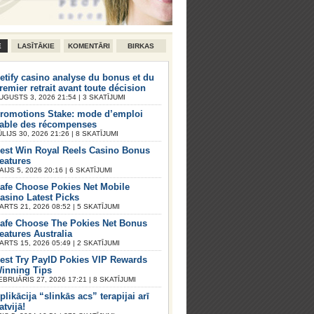
E
LASĪTĀKIE
KOMENTĀRI
BIRKAS
etify casino analyse du bonus et du
remier retrait avant toute décision
UGUSTS 3, 2026 21:54 | 3 SKATĪJUMI
romotions Stake: mode d’emploi
iable des récompenses
ŪLIJS 30, 2026 21:26 | 8 SKATĪJUMI
est Win Royal Reels Casino Bonus
eatures
AIJS 5, 2026 20:16 | 6 SKATĪJUMI
afe Choose Pokies Net Mobile
asino Latest Picks
ARTS 21, 2026 08:52 | 5 SKATĪJUMI
afe Choose The Pokies Net Bonus
eatures Australia
ARTS 15, 2026 05:49 | 2 SKATĪJUMI
est Try PayID Pokies VIP Rewards
inning Tips
EBRUĀRIS 27, 2026 17:21 | 8 SKATĪJUMI
plikācija “slinkās acs” terapijai arī
atvijā!