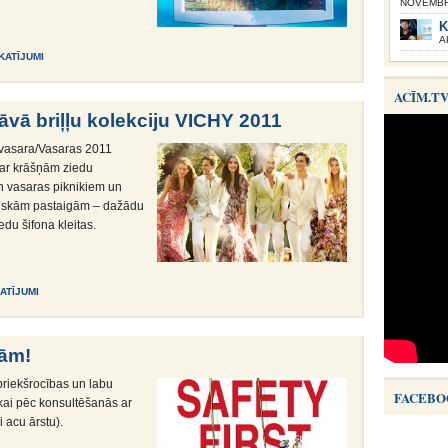
NOVEMBRI
K
A
SKATĪJUMI
ACĪM.T
vā briļļu kolekciju VICHY 2011
vasara/Vasaras 2011
 ar krāšņām ziedu
an vasaras piknikiem un
ntiskām pastaigām – dažādu
du šifona kleitas.
KATĪJUMI
cām!
priekšrocības un labu
FACEBO
tikai pēc konsultēšanās ar
 acu ārstu).