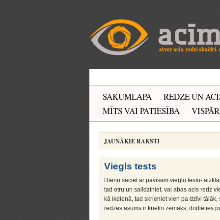
SĀKUMLAPA
REDZE UN ACI
MĪTS VAI PATIESĪBA
VISPĀR
JAUNĀKIE RAKSTI
Viegls tests
Dienu sāciet ar pavisam vieglu testu- aizklāj
tad otru un salīdziniet, vai abas acis redz vi
kā ikdienā, tad skrieniet vien pa dzīvi tālāk,
redzes asums ir krietni zemāks, dodieties pi