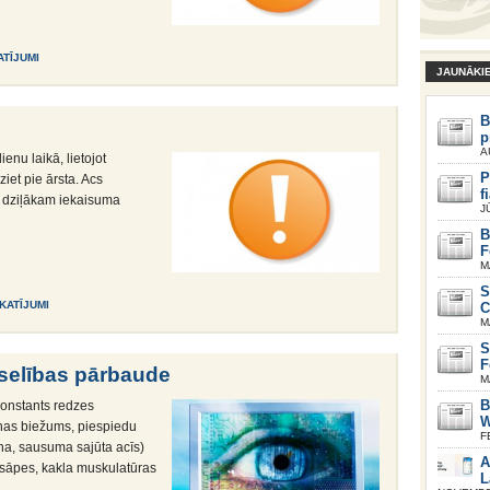
ATĪJUMI
JAUNĀKI
B
p
A
enu laikā, lietojot
P
iet pie ārsta. Acs
f
 dziļākam iekaisuma
J
B
F
M
S
SKATĪJUMI
C
M
S
F
eselības pārbaude
M
B
Konstants redzes
W
nas biežums, piespiedu
F
ana, sausuma sajūta acīs)
A
assāpes, kakla muskulatūras
L