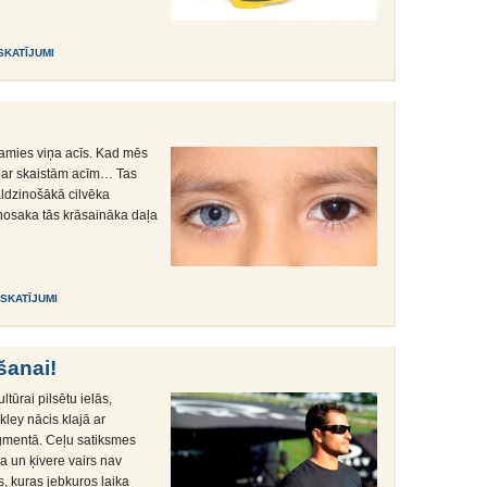
 SKATĪJUMI
amies viņa acīs. Kad mēs
par skaistām acīm… Tas
valdzinošākā cilvēka
nosaka tās krāsaināka daļa
1 SKATĪJUMI
šanai!
tūrai pilsētu ielās,
kley nācis klajā ar
gmentā. Ceļu satiksmes
 un ķivere vairs nav
es, kuras jebkuros laika