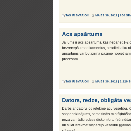
TAS IR SVARĪGI!
MAIJS 30, 2011 | 600 SK
Acs apsārtums
Ja jums ir acs apsārtums, kas nepāriet 1-2 di
bezrecepšu medikamentus, atrodiet laiku aiz
apsārtums var būt pirmā pazīme nopietnam
procesam.
TAS IR SVARĪGI!
MAIJS 30, 2011 | 1,120 
Dators, redze, obligāta v
Darbs ar datoru ļoti ietekmē acu veselību. 
sasprindzinājums, samazināts mirkšķināša
poza var rādīt redzes diskomfortu (sūrstēš
un slikti ietekmēt vispārejo veselību (galv
stīvums).