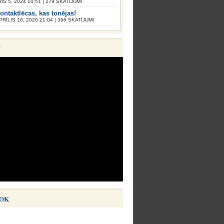
S 5, 2024 10:51 | 279 SKATĪJUMI
ontaktlēcas, kas tonējas!
PRĪLIS 16, 2020 21:04 | 396 SKATĪJUMI
V
OK