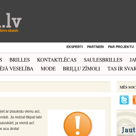
EKSPERTI
PARTNERI
PAR PROJEKTU
S
BRILLES
KONTAKTLĒCAS
SAULESBRILLES
JA
ĒJĀ VESELĪBA
MODE
BRIĻĻU ZĪMOLI
TAS IR SVAR
MĒS SOC
iet ar plaukstu vienu aci,
enādi. Ja redzat tikpat labi
 savukārt, ja vienā acī
e acu ārsta!