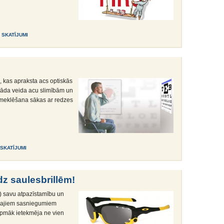
1 SKATĪJUMI
 kas apraksta acs optiskās
dažāda veida acu slimībām un
zmeklēšana sākas ar redzes
0 SKATĪJUMI
dz saulesbrillēm!
) savu atpazīstamību un
īgajiem sasniegumiem
rpmāk ietekmēja ne vien