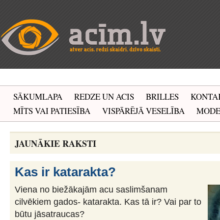
SĀKUMLAPA
REDZE UN ACIS
BRILLES
KONTA
MĪTS VAI PATIESĪBA
VISPĀRĒJĀ VESELĪBA
MOD
JAUNĀKIE RAKSTI
Kas ir katarakta?
Viena no biežākajām acu saslimšanam
cilvēkiem gados- katarakta. Kas tā ir? Vai par to
būtu jāsatraucas?