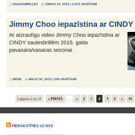
SAULESBRILLES
JŪNIJS 19, 2015 | 2,015 SKATĪJUMI
Jimmy Choo iepazīstina ar CINDY 
Ar aizrautīgu video Jimmy Choo iepazīstina ar
CINDY saulesbrillēm 2015. gada
pavasara/vasaras sezonai .
MODE
MAIJS 30, 2015 | 258 SKATĪJUMI
Lappuse 4 no 35
« PIRMĀ
...
«
2
3
4
5
6
»
10
PIERAKSTĪTIES UZ RSS