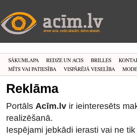
SĀKUMLAPA
REDZE UN ACIS
BRILLES
KONTA
MĪTS VAI PATIESĪBA
VISPĀRĒJĀ VESELĪBA
MOD
Reklāma
Portāls
Acīm.lv
ir ieinteresēts ma
realizēšanā.
Iespējami jebkādi ierasti vai ne ti