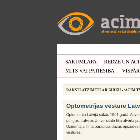
SĀKUMLAPA
REDZE UN ACI
MĪTS VAI PATIESĪBA
VISPĀR
RAKSTI ATZĪMĒTI AR BIRKU - ‘ACĪM.T
Optometrijas vēsture Latv
Optometrija Latvijā sākās 1991.gadā. Apvien
pūliņus, Latvijas Universitātē tika atvērta 
Uzņemtajā filmā parādītas dažas epizodes n
vēstures.