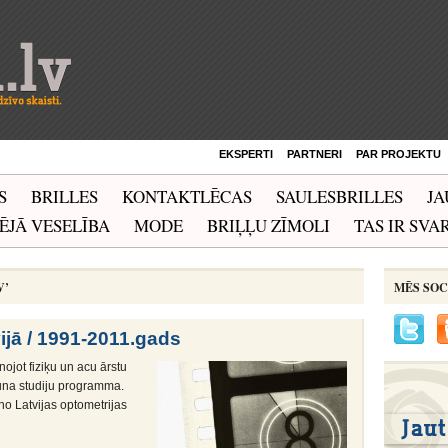
EKSPERTI
PARTNERI
PAR PROJEKTU
S
BRILLES
KONTAKTLĒCAS
SAULESBRILLES
JA
ĒJĀ VESELĪBA
MODE
BRIĻĻU ZĪMOLI
TAS IR SVAR
V’
MĒS SOC
ijā / 1991-2011.gads
ojot fiziķu un acu ārstu
jauna studiju programma.
o Latvijas optometrijas