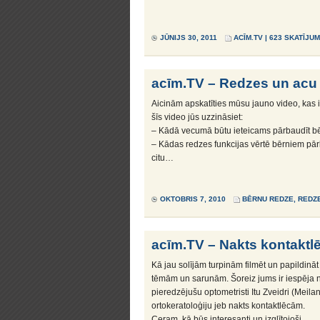
JŪNIJS 30, 2011
ACĪM.TV
| 623 SKATĪJUM
acīm.TV – Redzes un ac
Aicinām apskatīties mūsu jauno video, kas ir
šīs video jūs uzzināsiet:
– Kādā vecumā būtu ieteicams pārbaudīt bē
– Kādas redzes funkcijas vērtē bērniem pā
citu…
OKTOBRIS 7, 2010
BĒRNU REDZE
,
REDZE
acīm.TV – Nakts kontaktlē
Kā jau solījām turpinām filmēt un papildinā
tēmām un sarunām. Šoreiz jums ir iespēja no
pieredzējušu optometristi Itu Zveidri (Meilan
ortokeratoloģiju jeb nakts kontaktlēcām.
Ceram, kā būs interesanti un izglītojoši.