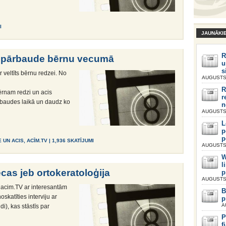
I
JAUNĀKI
R
u pārbaude bērnu vecumā
u
s
 veltīts bērnu redzei. No
AUGUSTS 
R
rnam redzi un acis
r
rbaudes laikā un daudz ko
n
AUGUSTS 
L
p
p
 UN ACIS
,
ACĪM.TV
| 1,936 SKATĪJUMI
AUGUSTS 
W
l
cas jeb ortokeratoloģija
p
AUGUSTS 
t acim.TV ar interesantām
B
skatīties interviju ar
p
A
di), kas stāstīs par
P
f