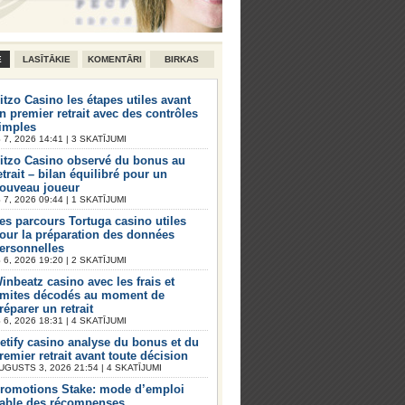
E
LASĪTĀKIE
KOMENTĀRI
BIRKAS
itzo Casino les étapes utiles avant
n premier retrait avec des contrôles
imples
7, 2026 14:41 | 3 SKATĪJUMI
itzo Casino observé du bonus au
etrait – bilan équilibré pour un
ouveau joueur
7, 2026 09:44 | 1 SKATĪJUMI
es parcours Tortuga casino utiles
our la préparation des données
ersonnelles
6, 2026 19:20 | 2 SKATĪJUMI
inbeatz casino avec les frais et
imites décodés au moment de
réparer un retrait
6, 2026 18:31 | 4 SKATĪJUMI
etify casino analyse du bonus et du
remier retrait avant toute décision
UGUSTS 3, 2026 21:54 | 4 SKATĪJUMI
romotions Stake: mode d’emploi
iable des récompenses