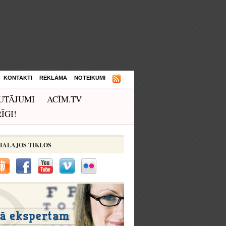
KONTAKTI
REKLĀMA
NOTEIKUMI
UTĀJUMI
ACĪM.TV
ĪGI!
IĀLAJOS TĪKLOS