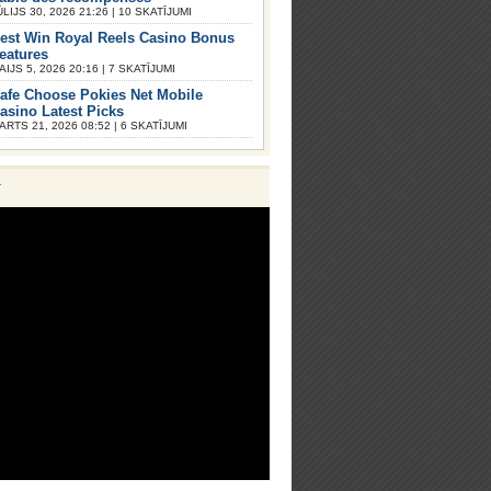
ŪLIJS 30, 2026 21:26 | 10 SKATĪJUMI
est Win Royal Reels Casino Bonus
eatures
AIJS 5, 2026 20:16 | 7 SKATĪJUMI
afe Choose Pokies Net Mobile
asino Latest Picks
ARTS 21, 2026 08:52 | 6 SKATĪJUMI
V