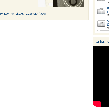
J
B
F
TV
,
KONTAKTLĒCAS
| 2,200 SKATĪJUMI
M
S
C
M
ACĪM.T