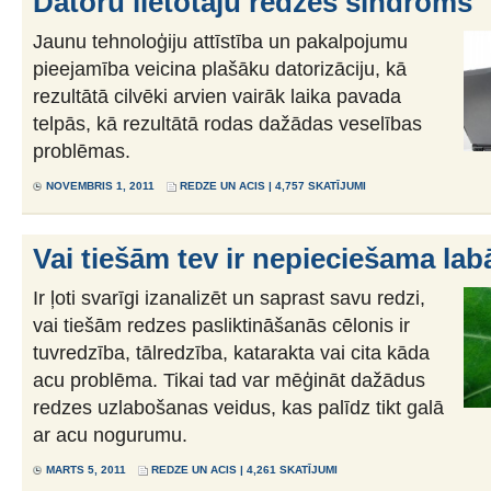
Datoru lietotāju redzes sindroms
Jaunu tehnoloģiju attīstība un pakalpojumu
pieejamība veicina plašāku datorizāciju, kā
rezultātā cilvēki arvien vairāk laika pavada
telpās, kā rezultātā rodas dažādas veselības
problēmas.
NOVEMBRIS 1, 2011
REDZE UN ACIS
| 4,757 SKATĪJUMI
Vai tiešām tev ir nepieciešama la
Ir ļoti svarīgi izanalizēt un saprast savu redzi,
vai tiešām redzes pasliktināšanās cēlonis ir
tuvredzība, tālredzība, katarakta vai cita kāda
acu problēma. Tikai tad var mēģināt dažādus
redzes uzlabošanas veidus, kas palīdz tikt galā
ar acu nogurumu.
MARTS 5, 2011
REDZE UN ACIS
| 4,261 SKATĪJUMI