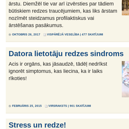
ārstu. Diemžēl tie var arī izvērsties par tādiem
būtiskiem redzes traucējumiem, kas liks ārstam
nozīmēt steidzamus profilaktiskus vai
ārstēšanas pasākumus.
OKTOBRIS 26, 2017
VISPĀRĒJĀ VESELĪBA
| 477 SKATĪJUMI
Datora lietotāju redzes sindroms
Acis ir orgāns, kas jāsaudzē, tādēļ nedrīkst
ignorēt simptomus, kas liecina, ka ir laiks
rīkoties!
FEBRUĀRIS 25, 2015
VIRSRAKSTS
| 901 SKATĪJUMI
Stress un redze!