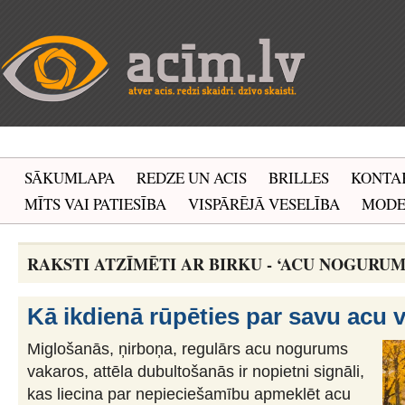
SĀKUMLAPA
REDZE UN ACIS
BRILLES
KONTA
MĪTS VAI PATIESĪBA
VISPĀRĒJĀ VESELĪBA
MOD
RAKSTI ATZĪMĒTI AR BIRKU - ‘ACU NOGURUM
Kā ikdienā rūpēties par savu acu 
Miglošanās, ņirboņa, regulārs acu nogurums
vakaros, attēla dubultošanās ir nopietni signāli,
kas liecina par nepieciešamību apmeklēt acu