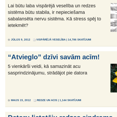
Lai būtu laba vispārējā veselība un redzes
sistēma būtu stabila, ir nepieciešama
sabalansēta nervu sistēma. Kā stress spēj to
ietekmēt?
JŪLIJS 9, 2012
VISPĀRĒJĀ VESELĪBA
| 14,786 SKATĪJUMI
“Atvieglo” dzīvi savām acīm!
5 vienkārši veidi, kā samazināt acu
sasprindzinājumu, strādājot pie datora
MAIJS 15, 2012
REDZE UN ACIS
| 1,144 SKATĪJUMI