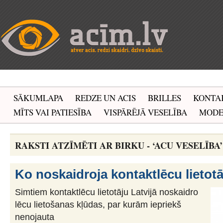
SĀKUMLAPA
REDZE UN ACIS
BRILLES
KONTA
MĪTS VAI PATIESĪBA
VISPĀRĒJĀ VESELĪBA
MOD
RAKSTI ATZĪMĒTI AR BIRKU - ‘ACU VESELĪBA’
Ko noskaidroja kontaktlēcu lietotā
Simtiem kontaktlēcu lietotāju Latvijā noskaidro
lēcu lietošanas kļūdas, par kurām iepriekš
nenojauta