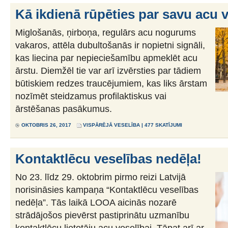
Kā ikdienā rūpēties par savu acu 
Miglošanās, ņirboņa, regulārs acu nogurums
vakaros, attēla dubultošanās ir nopietni signāli,
kas liecina par nepieciešamību apmeklēt acu
ārstu. Diemžēl tie var arī izvērsties par tādiem
būtiskiem redzes traucējumiem, kas liks ārstam
nozīmēt steidzamus profilaktiskus vai
ārstēšanas pasākumus.
OKTOBRIS 26, 2017
VISPĀRĒJĀ VESELĪBA
| 477 SKATĪJUMI
Kontaktlēcu veselības nedēļa!
No 23. līdz 29. oktobrim pirmo reizi Latvijā
norisināsies kampaņa “Kontaktlēcu veselības
nedēļa”. Tās laikā LOOA aicinās nozarē
strādājošos pievērst pastiprinātu uzmanību
kontaktlēcu lietotāju acu veselībai. Tāpat arī ar